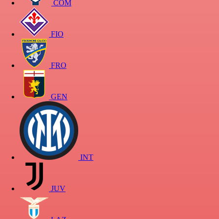
COM
FIO
FRO
GEN
INT
JUV