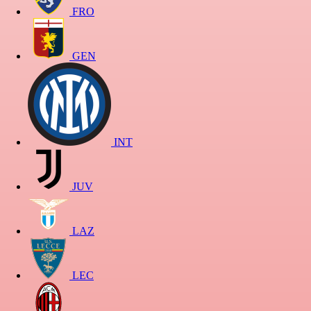
FRO
GEN
INT
JUV
LAZ
LEC