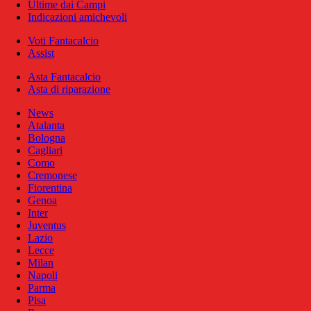
Ultime dai Campi
Indicazioni amichevoli
Voti Fantacalcio
Assist
Asta Fantacalcio
Asta di riparazione
News
Atalanta
Bologna
Cagliari
Como
Cremonese
Fiorentina
Genoa
Inter
Juventus
Lazio
Lecce
Milan
Napoli
Parma
Pisa