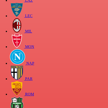
LAZ
LEC
MIL
MON
NAP
PAR
ROM