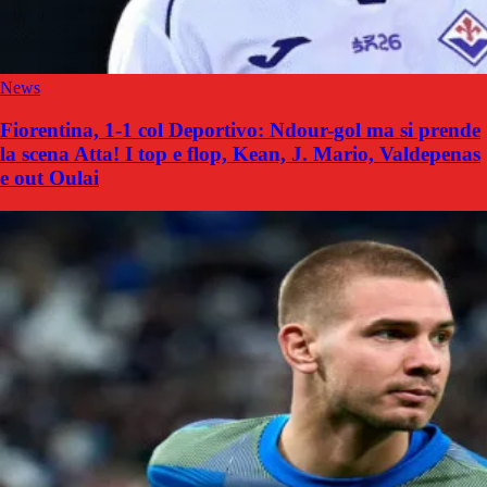
News
Fiorentina, 1-1 col Deportivo: Ndour-gol ma si prende
la scena Atta! I top e flop, Kean, J. Mario, Valdepenas
e out Oulai