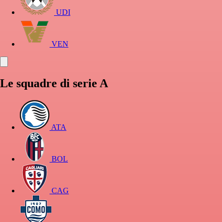
UDI
VEN
Le squadre di serie A
ATA
BOL
CAG