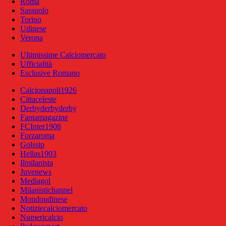
Roma
Sassuolo
Torino
Udinese
Verona
Ultimissime Calciomercato
Ufficialità
Esclusive Romano
Calcionapoli1926
Cittaceleste
Derbyderbyderby
Fantamagazine
FCInter1908
Forzaroma
Golssip
Hellas1903
Ilmilanista
Juvenews
Mediagol
Milanistichannel
Mondoudinese
Notiziecalciomercato
Numericalcio