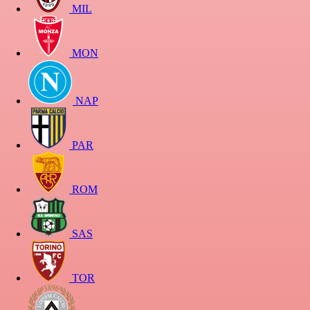
MIL
MON
NAP
PAR
ROM
SAS
TOR