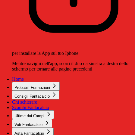
per installare la App sul tuo Iphone.
Mentre navighi nell'app, scorri il dito da sinistra a destra dello
schermo per tornare alle pagine precedenti
Home
Probabili Formazioni
Consigli Fantacalcio
Chi schierare
Scambi Fantacalcio
Ultime dai Campi
Voti Fantacalcio
Asta Fantacalcio