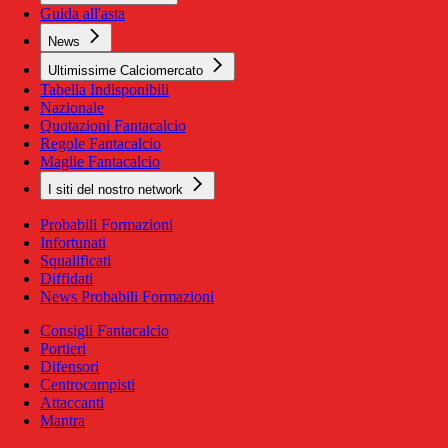
Guida all'asta
News
Ultimissime Calciomercato
Tabella Indisponibili
Nazionale
Quotazioni Fantacalcio
Regole Fantacalcio
Maglie Fantacalcio
I siti del nostro network
Probabili Formazioni
Infortunati
Squalificati
Diffidati
News Probabili Formazioni
Consigli Fantacalcio
Portieri
Difensori
Centrocampisti
Attaccanti
Mantra