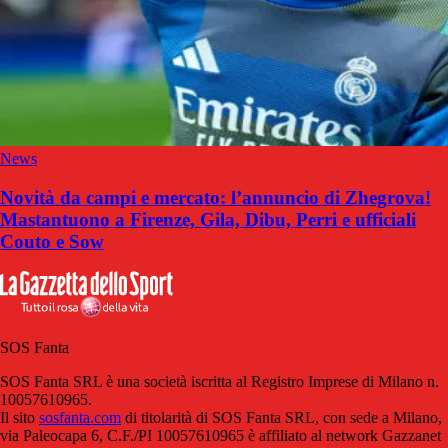
News
Novità da campi e mercato: l’annuncio di Zhegrova!
Mastantuono a Firenze, Gila, Dibu, Perri e ufficiali
Couto e Sow
SOS Fanta
SOS Fanta SRL è una società iscritta al Registro Imprese di Milano n.
10057610965.
Il sito
sosfanta.com
di titolarità di SOS Fanta SRL, con sede a Milano,
via Paleocapa 6, C.F./PI 10057610965 è affiliato al network Gazzanet