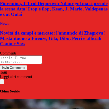
Fiorentina, 1-1 col Deportivo: Ndour-gol ma si prende
la scena Atta! I top e flop, Kean, J. Mario, Valdepenas
e out Oulai
News
Novità da campi e mercato: l’annuncio di Zhegrova!
Mastantuono a Firenze, Gila, Dibu, Perri e ufficiali
Couto e Sow
Commenti
Invia Commento
Tutti
Leggi altri commenti
Ultime Notizie