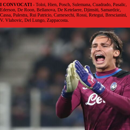
I CONVOCATI
- Toloi, Hien, Posch, Sulemana, Cuadrado, Pasalic,
Ederson, De Roon, Bellanova, De Ketelaere, Djimsiti, Samardzic,
Cassa, Palestra, Rui Patricio, Carnesechi, Rossi, Retegui, Brescianini,
V. Vlahovic, Del Lungo, Zappacosta.