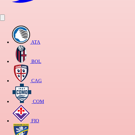
ATA
BOL
CAG
COM
FIO