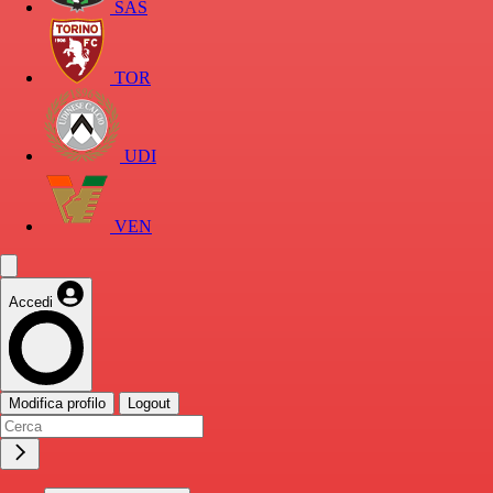
SAS
TOR
UDI
VEN
Accedi
Modifica profilo
Logout