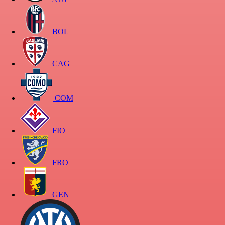
BOL
CAG
COM
FIO
FRO
GEN