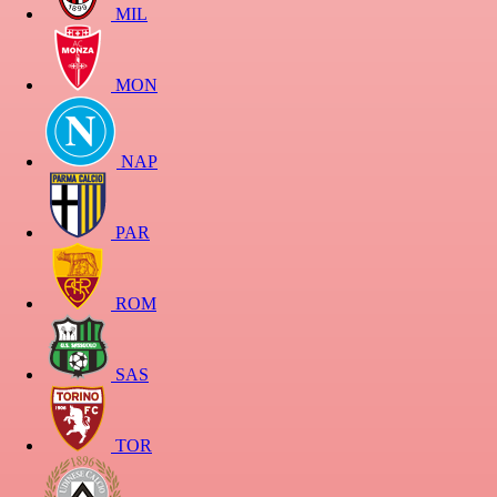
MIL
MON
NAP
PAR
ROM
SAS
TOR