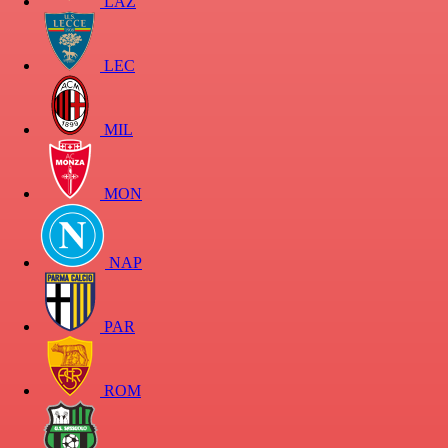
LAZ
LEC
MIL
MON
NAP
PAR
ROM