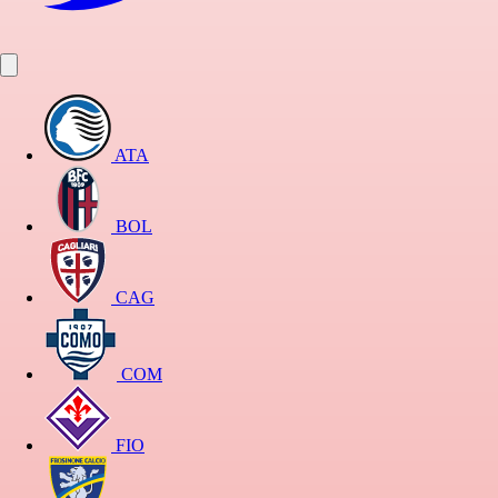
ATA
BOL
CAG
COM
FIO