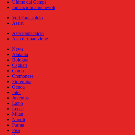
Ultime dai Campi
Indicazioni amichevoli
Voti Fantacalcio
Assist
Asta Fantacalcio
Asta di riparazione
News
Atalanta
Bologna
Cagliari
Como
Cremonese
Fiorentina
Genoa
Inter
Juventus
Lazio
Lecce
Milan
Napoli
Parma
Pisa