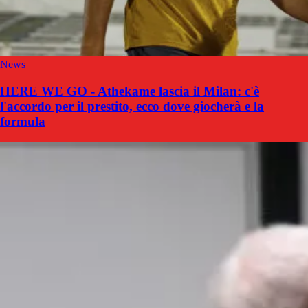
News
HERE WE GO - Athekame lascia il Milan: c'è
l'accordo per il prestito, ecco dove giocherà e la
formula