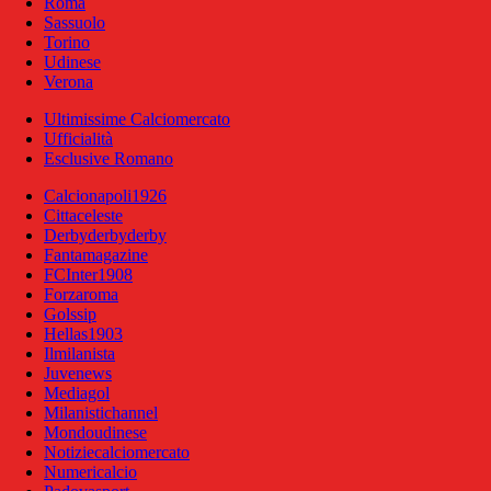
Roma
Sassuolo
Torino
Udinese
Verona
Ultimissime Calciomercato
Ufficialità
Esclusive Romano
Calcionapoli1926
Cittaceleste
Derbyderbyderby
Fantamagazine
FCInter1908
Forzaroma
Golssip
Hellas1903
Ilmilanista
Juvenews
Mediagol
Milanistichannel
Mondoudinese
Notiziecalciomercato
Numericalcio