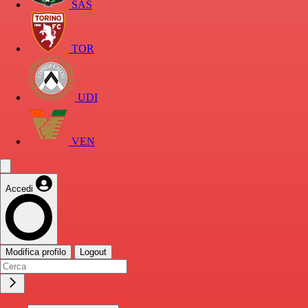
SAS
TOR
UDI
VEN
Accedi
Modifica profilo
Logout