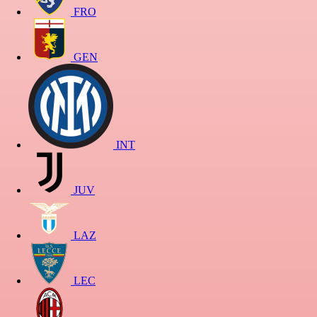
FRO
GEN
INT
JUV
LAZ
LEC