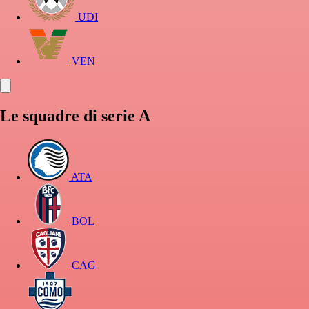
UDI
VEN
Le squadre di serie A
ATA
BOL
CAG