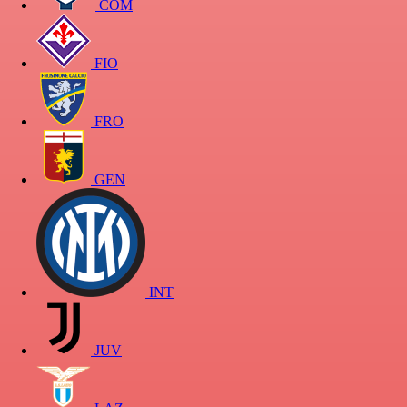
COM
FIO
FRO
GEN
INT
JUV