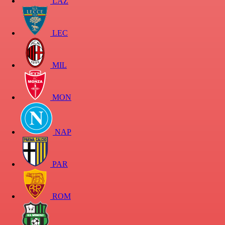
LAZ
LEC
MIL
MON
NAP
PAR
ROM