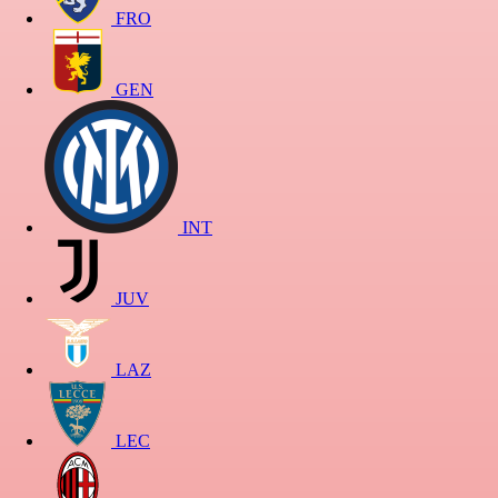
FRO
GEN
INT
JUV
LAZ
LEC