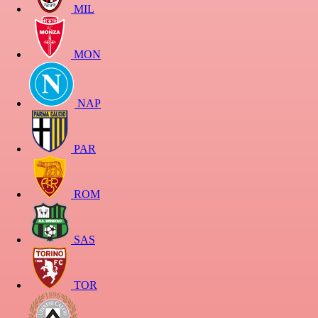
MIL
MON
NAP
PAR
ROM
SAS
TOR