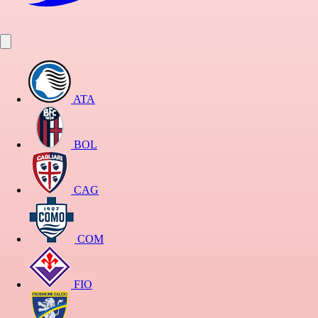
ATA
BOL
CAG
COM
FIO