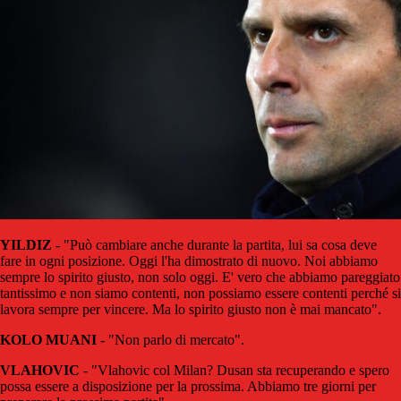
YILDIZ
- "Può cambiare anche durante la partita, lui sa cosa deve
fare in ogni posizione. Oggi l'ha dimostrato di nuovo. Noi abbiamo
sempre lo spirito giusto, non solo oggi. E' vero che abbiamo pareggiato
tantissimo e non siamo contenti, non possiamo essere contenti perché si
lavora sempre per vincere. Ma lo spirito giusto non è mai mancato".
KOLO MUANI
- "Non parlo di mercato".
VLAHOVIC
- "Vlahovic col Milan? Dusan sta recuperando e spero
possa essere a disposizione per la prossima. Abbiamo tre giorni per