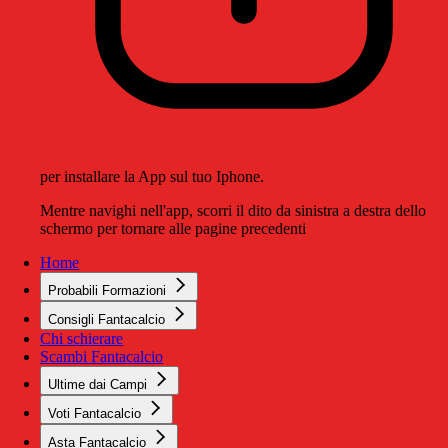
per installare la App sul tuo Iphone.
Mentre navighi nell'app, scorri il dito da sinistra a destra dello
schermo per tornare alle pagine precedenti
Home
Probabili Formazioni
Consigli Fantacalcio
Chi schierare
Scambi Fantacalcio
Ultime dai Campi
Voti Fantacalcio
Asta Fantacalcio