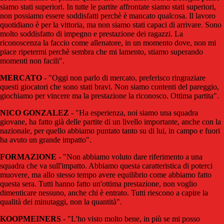
siamo stati superiori. In tutte le partite affrontate siamo stati superiori,
non possiamo essere soddisfatti perchè è mancato qualcosa. Il lavoro
quotidiano è per la vittoria, ma non siamo stati capaci di arrivare. Sono
molto soddisfatto di impegno e prestazione dei ragazzi. La
riconoscenza la faccio come allenatore, in un momento dove, non mi
piace ripetermi perchè sembra che mi lamento, stiamo superando
momenti non facili".
MERCATO
- "Oggi non parlo di mercato, preferisco ringraziare
questi giocatori che sono stati bravi. Non siamo contenti del pareggio,
giochiamo per vincere ma la prestazione la riconosco. Ottima partita".
NICO GONZALEZ
- "Ha esperienza, noi siamo una squadra
giovane, ha fatto già delle partite di un livello importante, anche con la
nazionale, per quello abbiamo puntato tanto su di lui, in campo e fuori
ha avuto un grande impatto".
FORMAZIONE
- "Non abbiamo voluto dare riferimento a una
squadra che va sull'impatto. Abbiamo questa caratteristica di poterci
muovere, ma allo stesso tempo avere equilibrio come abbiamo fatto
questa sera. Tutti hanno fatto un'ottima prestazione, non voglio
dimenticare nessuno, anche chi è entrato. Tutti riescono a capire la
qualità dei minutaggi, non la quantità".
KOOPMEINERS
- "L'ho visto molto bene, in più se mi posso