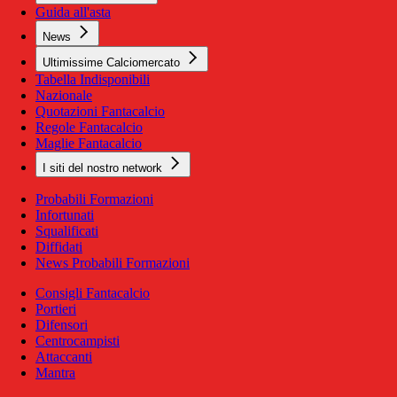
Guida all'asta
News
Ultimissime Calciomercato
Tabella Indisponibili
Nazionale
Quotazioni Fantacalcio
Regole Fantacalcio
Maglie Fantacalcio
I siti del nostro network
Probabili Formazioni
Infortunati
Squalificati
Diffidati
News Probabili Formazioni
Consigli Fantacalcio
Portieri
Difensori
Centrocampisti
Attaccanti
Mantra