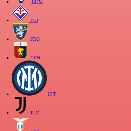
COM
FIO
FRO
GEN
INT
JUV