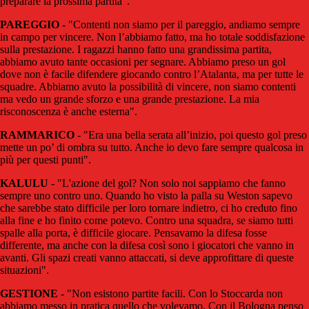
preparare la prossima partita".
PAREGGIO
- "Contenti non siamo per il pareggio, andiamo sempre
in campo per vincere. Non l’abbiamo fatto, ma ho totale soddisfazione
sulla prestazione. I ragazzi hanno fatto una grandissima partita,
abbiamo avuto tante occasioni per segnare. Abbiamo preso un gol
dove non è facile difendere giocando contro l’Atalanta, ma per tutte le
squadre. Abbiamo avuto la possibilità di vincere, non siamo contenti
ma vedo un grande sforzo e una grande prestazione. La mia
risconoscenza è anche esterna".
RAMMARICO
- "Era una bella serata all’inizio, poi questo gol preso
mette un po’ di ombra su tutto. Anche io devo fare sempre qualcosa in
più per questi punti".
KALULU
- "L'azione del gol? Non solo noi sappiamo che fanno
sempre uno contro uno. Quando ho visto la palla su Weston sapevo
che sarebbe stato difficile per loro tornare indietro, ci ho creduto fino
alla fine e ho finito come potevo. Contro una squadra, se siamo tutti
spalle alla porta, è difficile giocare. Pensavamo la difesa fosse
differente, ma anche con la difesa così sono i giocatori che vanno in
avanti. Gli spazi creati vanno attaccati, si deve approfittare di queste
situazioni".
GESTIONE
- "Non esistono partite facili. Con lo Stoccarda non
abbiamo messo in pratica quello che volevamo. Con il Bologna penso