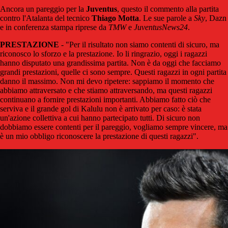
Ancora un pareggio per la
Juventus
, questo il commento alla partita
contro l'Atalanta del tecnico
Thiago
Motta
. Le sue parole a
Sky
, Dazn
e in conferenza stampa riprese da
TMW
e
JuventusNews24
.
PRESTAZIONE
- "Per il risultato non siamo contenti di sicuro, ma
riconosco lo sforzo e la prestazione. Io li ringrazio, oggi i ragazzi
hanno disputato una grandissima partita. Non è da oggi che facciamo
grandi prestazioni, quelle ci sono sempre. Questi ragazzi in ogni partita
danno il massimo. Non mi devo ripetere: sappiamo il momento che
abbiamo attraversato e che stiamo attraversando, ma questi ragazzi
continuano a fornire prestazioni importanti. Abbiamo fatto ciò che
serviva e il grande gol di Kalulu non è arrivato per caso: è stata
un'azione collettiva a cui hanno partecipato tutti. Di sicuro non
dobbiamo essere contenti per il pareggio, vogliamo sempre vincere, ma
è un mio obbligo riconoscere la prestazione di questi ragazzi".