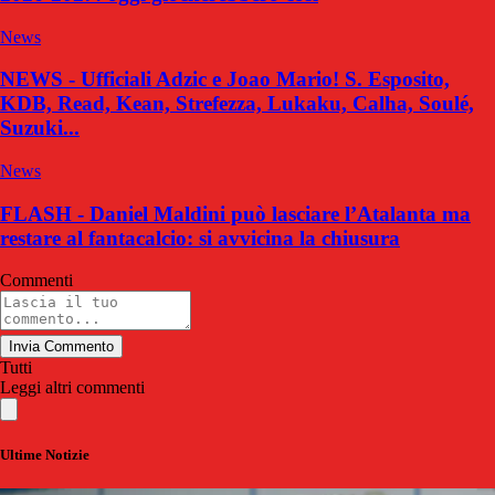
News
NEWS - Ufficiali Adzic e Joao Mario! S. Esposito,
KDB, Read, Kean, Strefezza, Lukaku, Calha, Soulé,
Suzuki...
News
FLASH - Daniel Maldini può lasciare l’Atalanta ma
restare al fantacalcio: si avvicina la chiusura
Commenti
Invia Commento
Tutti
Leggi altri commenti
Ultime Notizie