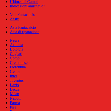
Ultime dai Campi
Indicazioni amichevoli
Voti Fantacalcio
Assist
Asta Fantacalcio
Asta di riparazione
News
Atalanta
Bologna
Cagliari
Como
Cremonese
Fiorentina
Genoa
Inter
Juventus
Lazio
Lecce
Milan
Napoli
Parma
Pisa