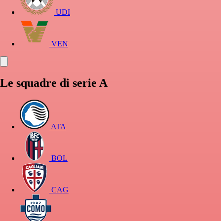
UDI
VEN
Le squadre di serie A
ATA
BOL
CAG