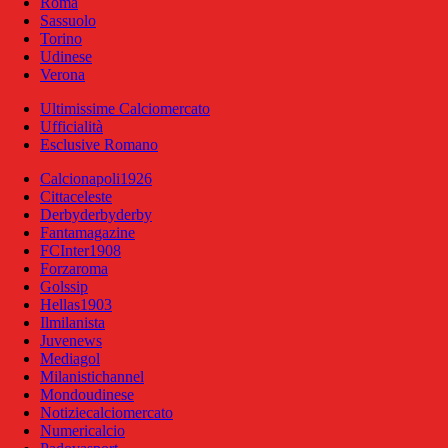
Roma
Sassuolo
Torino
Udinese
Verona
Ultimissime Calciomercato
Ufficialità
Esclusive Romano
Calcionapoli1926
Cittaceleste
Derbyderbyderby
Fantamagazine
FCInter1908
Forzaroma
Golssip
Hellas1903
Ilmilanista
Juvenews
Mediagol
Milanistichannel
Mondoudinese
Notiziecalciomercato
Numericalcio