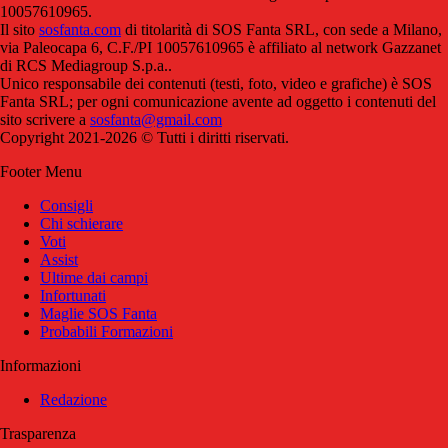
10057610965.
Il sito
sosfanta.com
di titolarità di SOS Fanta SRL, con sede a Milano,
via Paleocapa 6, C.F./PI 10057610965 è affiliato al network Gazzanet
di RCS Mediagroup S.p.a..
Unico responsabile dei contenuti (testi, foto, video e grafiche) è SOS
Fanta SRL; per ogni comunicazione avente ad oggetto i contenuti del
sito scrivere a
sosfanta@gmail.com
Copyright 2021-2026 © Tutti i diritti riservati.
Footer Menu
Consigli
Chi schierare
Voti
Assist
Ultime dai campi
Infortunati
Maglie SOS Fanta
Probabili Formazioni
Informazioni
Redazione
Trasparenza