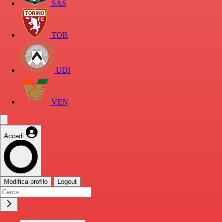
SAS
TOR
UDI
VEN
Accedi
Modifica profilo
Logout