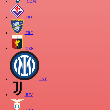
COM
FIO
FRO
GEN
INT
JUV