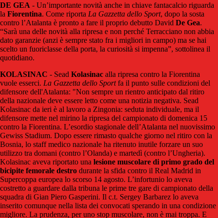
DE GEA
- Un’importante novità anche in chiave fantacalcio riguarda
la
Fiorentina
. Come riporta
La Gazzetta dello Sport
, dopo la sosta
contro l’Atalanta è pronto a fare il proprio debutto David
De Gea
.
“Sarà una delle novità alla ripresa e non perché Terracciano non abbia
dato garanzie (anzi è sempre stato fra i migliori in campo) ma se hai
scelto un fuoriclasse della porta, la curiosità si impenna”, sottolinea il
quotidiano.
KOLASINAC
- Sead
Kolasinac
alla ripresa contro la Fiorentina
vuole esserci.
La Gazzetta dello Sport
fa il punto sulle condizioni del
difensore dell'Atalanta: "Non sempre un rientro anticipato dal ritiro
della nazionale deve essere letto come una notizia negativa. Sead
Kolasinac da ieri è al lavoro a Zingonia: seduta individuale, ma il
difensore mette nel mirino la ripresa del campionato di domenica 15
contro la Fiorentina. L’esordio stagionale dell’Atalanta nel nuovissimo
Gewiss Stadium. Dopo essere rimasto qualche giorno nel ritiro con la
Bosnia, lo staff medico nazionale ha ritenuto inutile forzare un suo
utilizzo tra domani (contro l’Olanda) e martedì (contro l’Ungheria).
Kolasinac aveva riportato una
lesione muscolare di primo grado del
bicipite femorale destro
durante la sfida contro il Real Madrid in
Supercoppa europea lo scorso 14 agosto. L’infortunio lo aveva
costretto a guardare dalla tribuna le prime tre gare di campionato della
squadra di Gian Piero Gasperini. Il c.t. Sergey Barbarez lo aveva
inserito comunque nella lista dei convocati sperando in una condizione
migliore. La prudenza, per uno stop muscolare, non è mai troppa. E