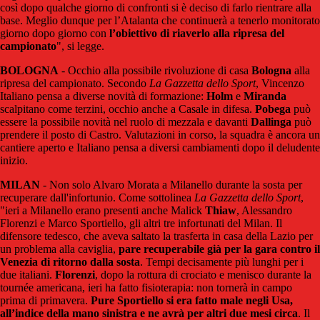
così dopo qualche giorno di confronti si è deciso di farlo rientrare alla
base. Meglio dunque per l’Atalanta che continuerà a tenerlo monitorato
giorno dopo giorno con
l’obiettivo di riaverlo alla ripresa del
campionato
", si legge.
BOLOGNA
- Occhio alla possibile rivoluzione di casa
Bologna
alla
ripresa del campionato. Secondo
La Gazzetta dello Sport
, Vincenzo
Italiano pensa a diverse novità di formazione:
Holm
e
Miranda
scalpitano come terzini, occhio anche a Casale in difesa.
Pobega
può
essere la possibile novità nel ruolo di mezzala e davanti
Dallinga
può
prendere il posto di Castro. Valutazioni in corso, la squadra è ancora un
cantiere aperto e Italiano pensa a diversi cambiamenti dopo il deludente
inizio.
MILAN
- Non solo Alvaro Morata a Milanello durante la sosta per
recuperare dall'infortunio. Come sottolinea
La Gazzetta dello Sport
,
"ieri a Milanello erano presenti anche Malick
Thiaw
, Alessandro
Florenzi e Marco Sportiello, gli altri tre infortunati del Milan. Il
difensore tedesco, che aveva saltato la trasferta in casa della Lazio per
un problema alla caviglia,
pare recuperabile già per la gara contro il
Venezia di ritorno dalla sosta
. Tempi decisamente più lunghi per i
due italiani.
Florenzi
, dopo la rottura di crociato e menisco durante la
tournée americana, ieri ha fatto fisioterapia: non tornerà in campo
prima di primavera.
Pure Sportiello si era fatto male negli Usa,
all’indice della mano sinistra e ne avrà per altri due mesi circa
. Il