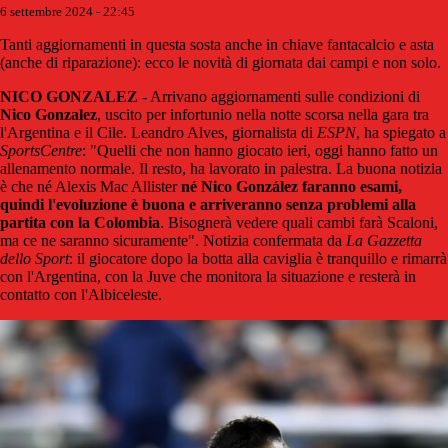
6 settembre 2024 - 22:45
Tanti aggiornamenti in questa sosta anche in chiave fantacalcio e asta
(anche di riparazione): ecco le novità di giornata dai campi e non solo.
NICO GONZALEZ
- Arrivano aggiornamenti sulle condizioni di
Nico Gonzalez
, uscito per infortunio nella notte scorsa nella gara tra
l'Argentina e il Cile. Leandro Alves, giornalista di
ESPN
, ha spiegato a
SportsCentre
: "Quelli che non hanno giocato ieri, oggi hanno fatto un
allenamento normale. Il resto, ha lavorato in palestra. La buona notizia
è che né Alexis Mac Allister
né Nico González faranno esami,
quindi l'evoluzione è buona e arriveranno senza problemi alla
partita con la Colombia
. Bisognerà vedere quali cambi farà Scaloni,
ma ce ne saranno sicuramente". Notizia confermata da
La Gazzetta
dello Sport
: il giocatore dopo la botta alla caviglia è tranquillo e rimarrà
con l'Argentina, con la Juve che monitora la situazione e resterà in
contatto con l'Albiceleste.