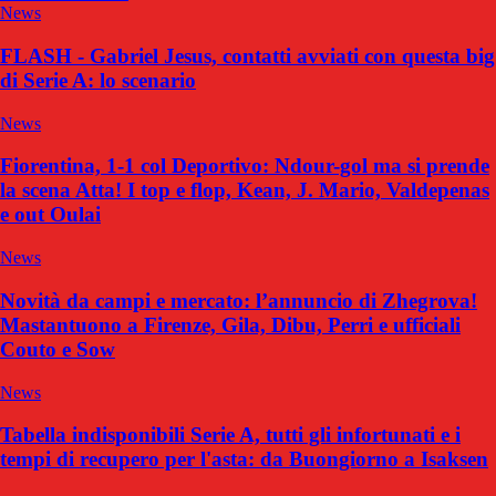
News
FLASH - Gabriel Jesus, contatti avviati con questa big
di Serie A: lo scenario
News
Fiorentina, 1-1 col Deportivo: Ndour-gol ma si prende
la scena Atta! I top e flop, Kean, J. Mario, Valdepenas
e out Oulai
News
Novità da campi e mercato: l’annuncio di Zhegrova!
Mastantuono a Firenze, Gila, Dibu, Perri e ufficiali
Couto e Sow
News
Tabella indisponibili Serie A, tutti gli infortunati e i
tempi di recupero per l'asta: da Buongiorno a Isaksen