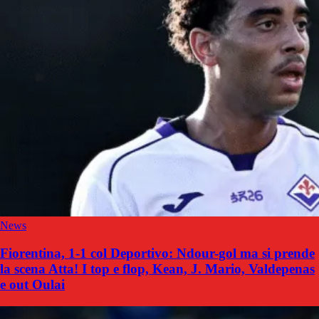
News
Fiorentina, 1-1 col Deportivo: Ndour-gol ma si prende
la scena Atta! I top e flop, Kean, J. Mario, Valdepenas
e out Oulai