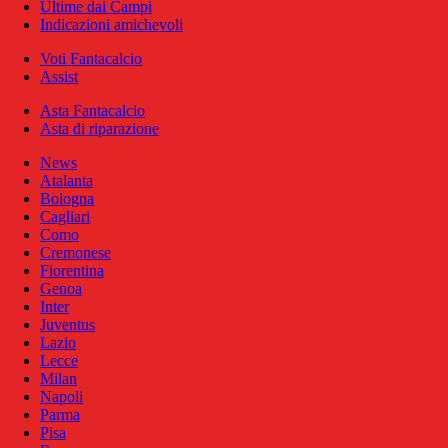
Ultime dai Campi
Indicazioni amichevoli
Voti Fantacalcio
Assist
Asta Fantacalcio
Asta di riparazione
News
Atalanta
Bologna
Cagliari
Como
Cremonese
Fiorentina
Genoa
Inter
Juventus
Lazio
Lecce
Milan
Napoli
Parma
Pisa