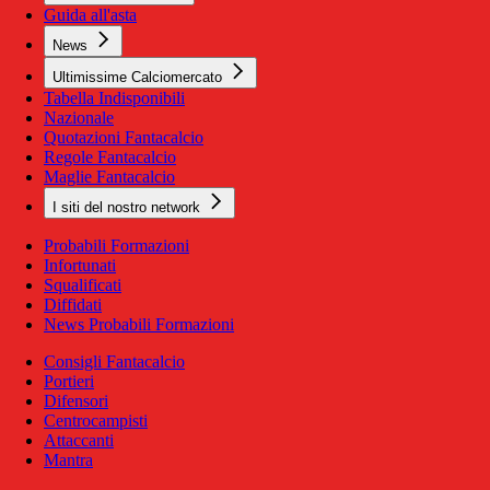
Guida all'asta
News
Ultimissime Calciomercato
Tabella Indisponibili
Nazionale
Quotazioni Fantacalcio
Regole Fantacalcio
Maglie Fantacalcio
I siti del nostro network
Probabili Formazioni
Infortunati
Squalificati
Diffidati
News Probabili Formazioni
Consigli Fantacalcio
Portieri
Difensori
Centrocampisti
Attaccanti
Mantra