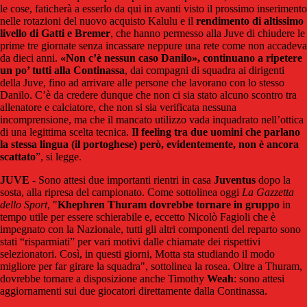
le cose, faticherà a esserlo da qui in avanti visto il prossimo inserimento
nelle rotazioni del nuovo acquisto Kalulu e il
rendimento di altissimo
livello di Gatti e Bremer
, che hanno permesso alla Juve di chiudere le
prime tre giornate senza incassare neppure una rete come non accadeva
da dieci anni.
«Non c’è nessun caso Danilo», continuano a ripetere
un po’ tutti alla Continassa
, dai compagni di squadra ai dirigenti
della Juve, fino ad arrivare alle persone che lavorano con lo stesso
Danilo. C’è da credere dunque che non ci sia stato alcuno scontro tra
allenatore e calciatore, che non si sia verificata nessuna
incomprensione, ma che il mancato utilizzo vada inquadrato nell’ottica
di una legittima scelta tecnica.
Il feeling tra due uomini che parlano
la stessa lingua (il portoghese) però, evidentemente, non è ancora
scattato
”, si legge.
JUVE
- Sono attesi due importanti rientri in casa
Juventus
dopo la
sosta, alla ripresa del campionato. Come sottolinea oggi
La Gazzetta
dello Sport
, "
Khephren Thuram
dovrebbe tornare in gruppo
in
tempo utile per essere schierabile e, eccetto Nicolò Fagioli che è
impegnato con la Nazionale, tutti gli altri componenti del reparto sono
stati “risparmiati” per vari motivi dalle chiamate dei rispettivi
selezionatori. Così, in questi giorni, Motta sta studiando il modo
migliore per far girare la squadra", sottolinea la rosea. Oltre a Thuram,
dovrebbe tornare a disposizione anche Timothy
Weah
: sono attesi
aggiornamenti sui due giocatori direttamente dalla Continassa.