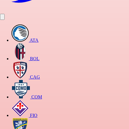
ATA
BOL
CAG
COM
FIO