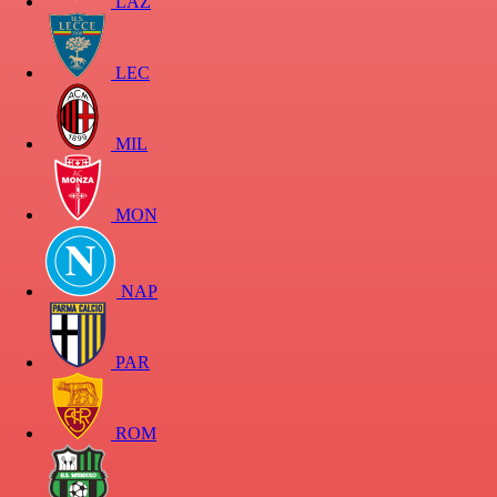
LAZ
LEC
MIL
MON
NAP
PAR
ROM