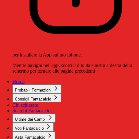
per installare la App sul tuo Iphone.
Mentre navighi nell'app, scorri il dito da sinistra a destra dello
schermo per tornare alle pagine precedenti
Home
Probabili Formazioni
Consigli Fantacalcio
Chi schierare
Scambi Fantacalcio
Ultime dai Campi
Voti Fantacalcio
Asta Fantacalcio