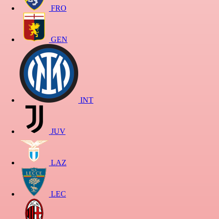
FRO
GEN
INT
JUV
LAZ
LEC