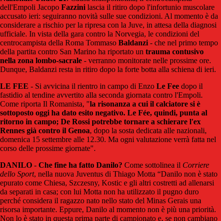
dell'Empoli Jacopo
Fazzini
lascia il ritiro dopo l'infortunio muscolare
accusato ieri: seguiranno novità sulle sue condizioni. Al momento è da
considerare a rischio per la ripresa con la Juve, in attesa della diagnosi
ufficiale. In vista della gara contro la Norvegia, le condizioni del
centrocampista della Roma Tommaso
Baldanzi
- che nel primo tempo
della partita contro San Marino ha riportato un
trauma contusivo
nella zona lombo-sacrale
- verranno monitorate nelle prossime ore.
Dunque, Baldanzi resta in ritiro dopo la forte botta alla schiena di ieri.
LE FEE
- Si avvicina il rientro in campo di Enzo
Le Fee
dopo il
fastidio al tendine avvertito alla seconda giornata contro l'Empoli.
Come riporta Il Romanista, "
la risonanza a cui il calciatore si è
sottoposto oggi ha dato esito negativo. Le Fée, quindi, punta al
ritorno in campo; De Rossi potrebbe tornare a schierare l'ex
Rennes già contro il Genoa
, dopo la sosta dedicata alle nazionali,
domenica 15 settembre alle 12.30. Ma ogni valutazione verrà fatta nel
corso delle prossime giornate".
DANILO
-
Che fine ha fatto Danilo?
Come sottolinea il
Corriere
dello Sport
, nella nuova Juventus di Thiago Motta “Danilo non è stato
epurato come Chiesa, Szczesny, Kostic e gli altri costretti ad allenarsi
da separati in casa; con lui Motta non ha utilizzato il pugno duro
perché considera il ragazzo nato nello stato del Minas Gerais una
risorsa importante. Eppure, Danilo al momento non è più una priorità.
Non lo è stato in questa prima parte di campionato e, se non cambiano