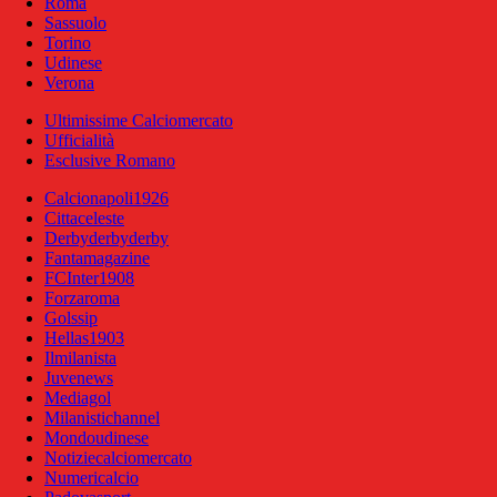
Roma
Sassuolo
Torino
Udinese
Verona
Ultimissime Calciomercato
Ufficialità
Esclusive Romano
Calcionapoli1926
Cittaceleste
Derbyderbyderby
Fantamagazine
FCInter1908
Forzaroma
Golssip
Hellas1903
Ilmilanista
Juvenews
Mediagol
Milanistichannel
Mondoudinese
Notiziecalciomercato
Numericalcio