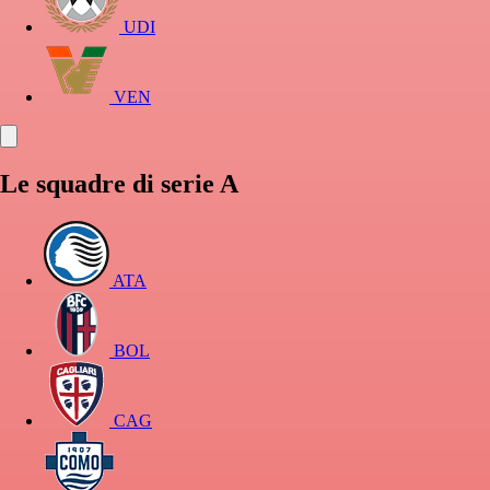
UDI
VEN
Le squadre di serie A
ATA
BOL
CAG