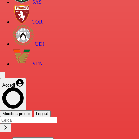
SAS
TOR
UDI
VEN
Accedi
Modifica profilo
Logout