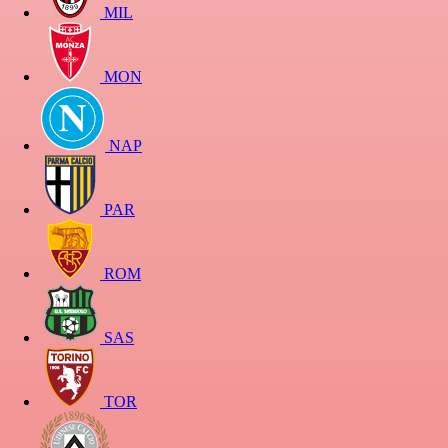
MIL
MON
NAP
PAR
ROM
SAS
TOR