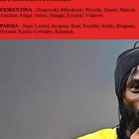
FIORENTINA
- Dragowski; Milenkovic, Pezzella, Quarta; Malcuit,
Amrabat, Pulgar, Valero, Biraghi; Eysseric; Vlahovic.
PARMA
- Sepe; Laurini, Iacoponi, Bani, Pezzella; Kurtic, Brugman,
Hernani; Kucka; Gervinho, Karamoh.