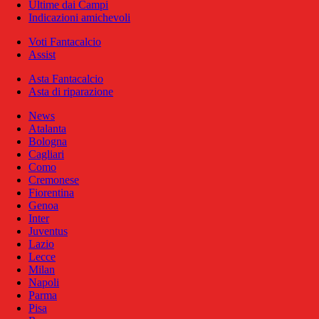
Ultime dai Campi
Indicazioni amichevoli
Voti Fantacalcio
Assist
Asta Fantacalcio
Asta di riparazione
News
Atalanta
Bologna
Cagliari
Como
Cremonese
Fiorentina
Genoa
Inter
Juventus
Lazio
Lecce
Milan
Napoli
Parma
Pisa