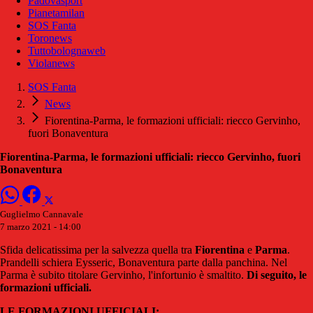
Padovasport
Pianetamilan
SOS Fanta
Toronews
Tuttobolognaweb
Violanews
SOS Fanta
News
Fiorentina-Parma, le formazioni ufficiali: riecco Gervinho,
fuori Bonaventura
Fiorentina-Parma, le formazioni ufficiali: riecco Gervinho, fuori
Bonaventura
Guglielmo Cannavale
7 marzo 2021 - 14:00
Sfida delicatissima per la salvezza quella tra
Fiorentina
e
Parma
.
Prandelli schiera Eysseric, Bonaventura parte dalla panchina. Nel
Parma è subito titolare Gervinho, l'infortunio è smaltito.
D
i seguito, le
formazioni ufficiali.
LE FORMAZIONI UFFICIALI: