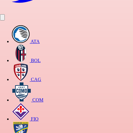
ATA
BOL
CAG
COM
FIO