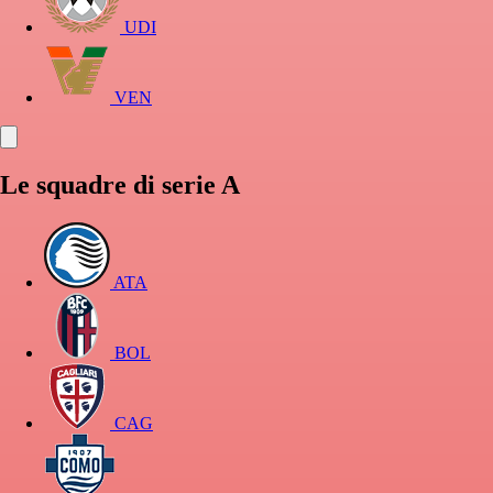
UDI
VEN
Le squadre di serie A
ATA
BOL
CAG