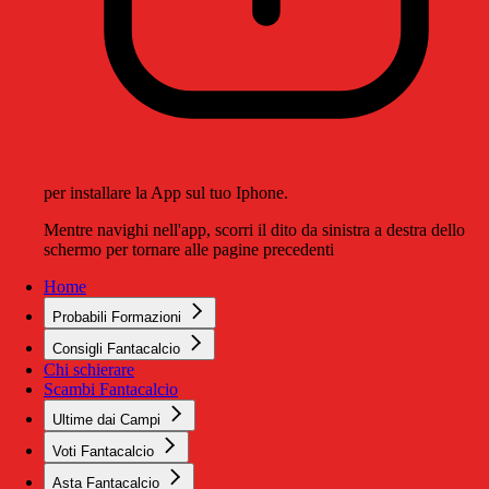
per installare la App sul tuo Iphone.
Mentre navighi nell'app, scorri il dito da sinistra a destra dello
schermo per tornare alle pagine precedenti
Home
Probabili Formazioni
Consigli Fantacalcio
Chi schierare
Scambi Fantacalcio
Ultime dai Campi
Voti Fantacalcio
Asta Fantacalcio