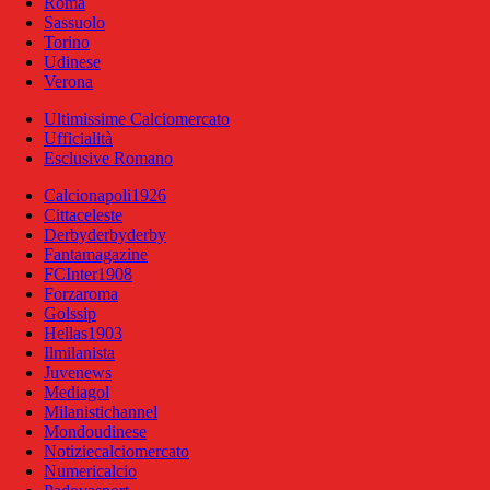
Roma
Sassuolo
Torino
Udinese
Verona
Ultimissime Calciomercato
Ufficialità
Esclusive Romano
Calcionapoli1926
Cittaceleste
Derbyderbyderby
Fantamagazine
FCInter1908
Forzaroma
Golssip
Hellas1903
Ilmilanista
Juvenews
Mediagol
Milanistichannel
Mondoudinese
Notiziecalciomercato
Numericalcio