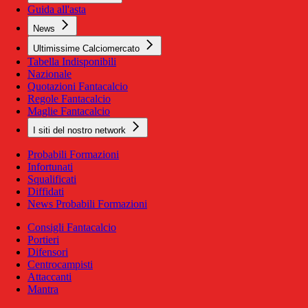
Guida all'asta
News
Ultimissime Calciomercato
Tabella Indisponibili
Nazionale
Quotazioni Fantacalcio
Regole Fantacalcio
Maglie Fantacalcio
I siti del nostro network
Probabili Formazioni
Infortunati
Squalificati
Diffidati
News Probabili Formazioni
Consigli Fantacalcio
Portieri
Difensori
Centrocampisti
Attaccanti
Mantra