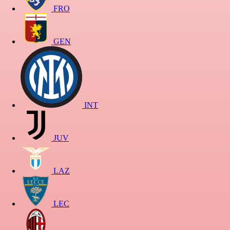
FRO
GEN
INT
JUV
LAZ
LEC