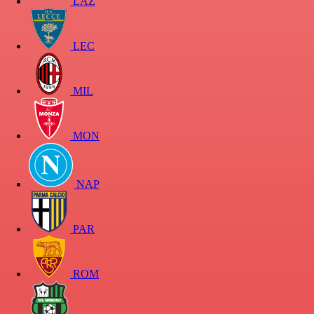
LAZ
LEC
MIL
MON
NAP
PAR
ROM