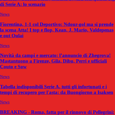
di Serie A: lo scenario
News
Fiorentina, 1-1 col Deportivo: Ndour-gol ma si prende
la scena Atta! I top e flop, Kean, J. Mario, Valdepenas
e out Oulai
News
Novità da campi e mercato: l’annuncio di Zhegrova!
Mastantuono a Firenze, Gila, Dibu, Perri e ufficiali
Couto e Sow
News
Tabella indisponibili Serie A, tutti gli infortunati e i
tempi di recupero per l'asta: da Buongiorno a Isaksen
News
BREAKING - Roma, fatta per il rinnovo di Pellegrini: