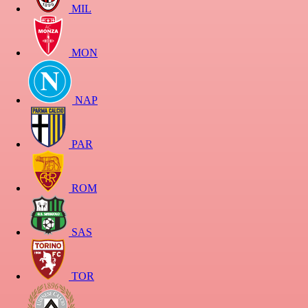
MIL
MON
NAP
PAR
ROM
SAS
TOR