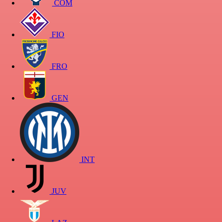
COM
FIO
FRO
GEN
INT
JUV