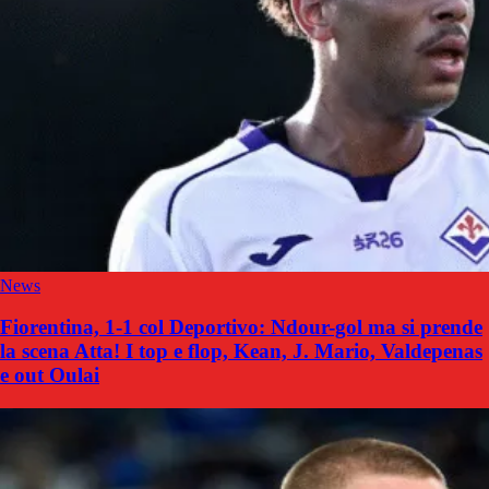
News
Fiorentina, 1-1 col Deportivo: Ndour-gol ma si prende
la scena Atta! I top e flop, Kean, J. Mario, Valdepenas
e out Oulai