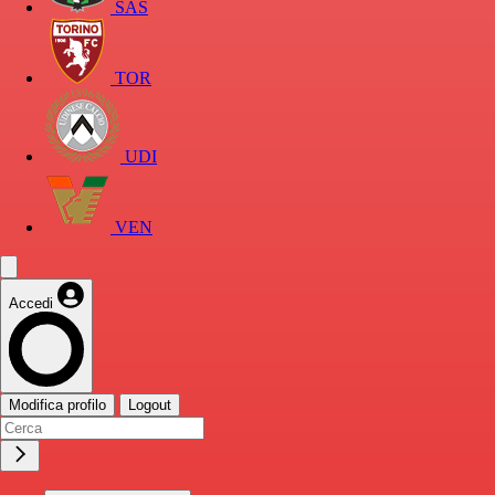
SAS
TOR
UDI
VEN
Accedi
Modifica profilo
Logout