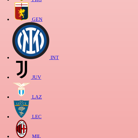
GEN
INT
JUV
LAZ
LEC
MIL