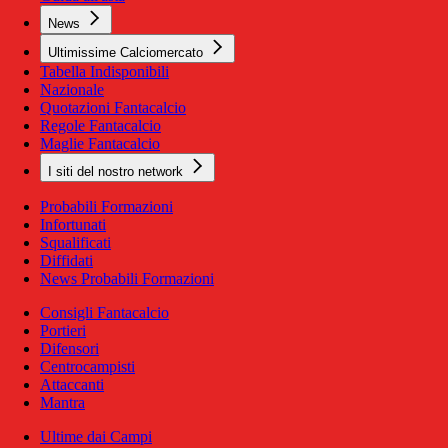
News
Ultimissime Calciomercato
Tabella Indisponibili
Nazionale
Quotazioni Fantacalcio
Regole Fantacalcio
Maglie Fantacalcio
I siti del nostro network
Probabili Formazioni
Infortunati
Squalificati
Diffidati
News Probabili Formazioni
Consigli Fantacalcio
Portieri
Difensori
Centrocampisti
Attaccanti
Mantra
Ultime dai Campi