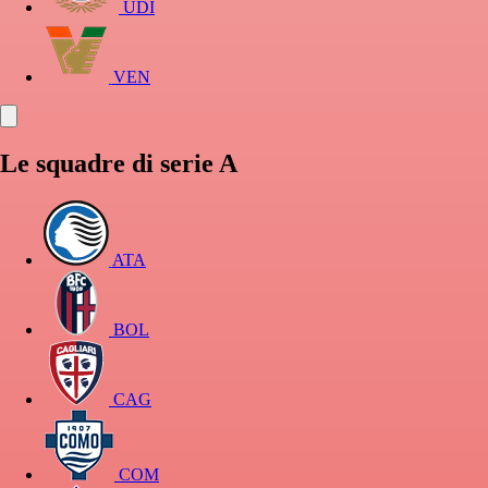
UDI
VEN
Le squadre di serie A
ATA
BOL
CAG
COM