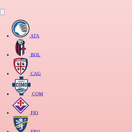
ATA
BOL
CAG
COM
FIO
FRO