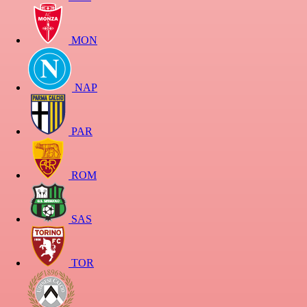
MON
NAP
PAR
ROM
SAS
TOR