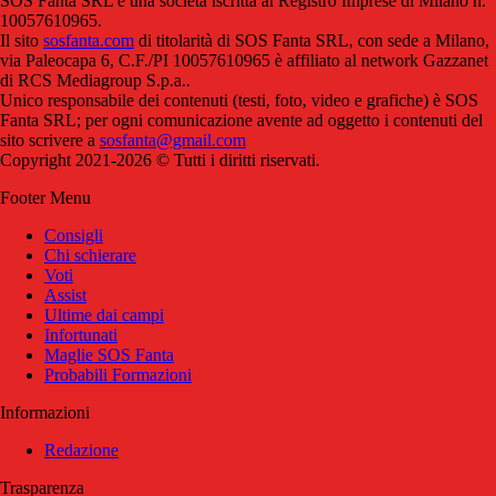
SOS Fanta SRL è una società iscritta al Registro Imprese di Milano n.
10057610965.
Il sito
sosfanta.com
di titolarità di SOS Fanta SRL, con sede a Milano,
via Paleocapa 6, C.F./PI 10057610965 è affiliato al network Gazzanet
di RCS Mediagroup S.p.a..
Unico responsabile dei contenuti (testi, foto, video e grafiche) è SOS
Fanta SRL; per ogni comunicazione avente ad oggetto i contenuti del
sito scrivere a
sosfanta@gmail.com
Copyright 2021-2026 © Tutti i diritti riservati.
Footer Menu
Consigli
Chi schierare
Voti
Assist
Ultime dai campi
Infortunati
Maglie SOS Fanta
Probabili Formazioni
Informazioni
Redazione
Trasparenza