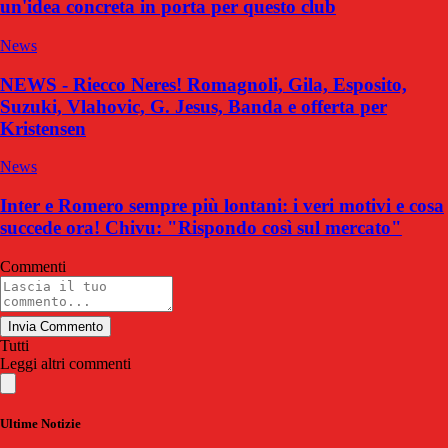
un'idea concreta in porta per questo club
News
NEWS - Riecco Neres! Romagnoli, Gila, Esposito,
Suzuki, Vlahovic, G. Jesus, Banda e offerta per
Kristensen
News
Inter e Romero sempre più lontani: i veri motivi e cosa
succede ora! Chivu: "Rispondo così sul mercato"
Commenti
Invia Commento
Tutti
Leggi altri commenti
Ultime Notizie