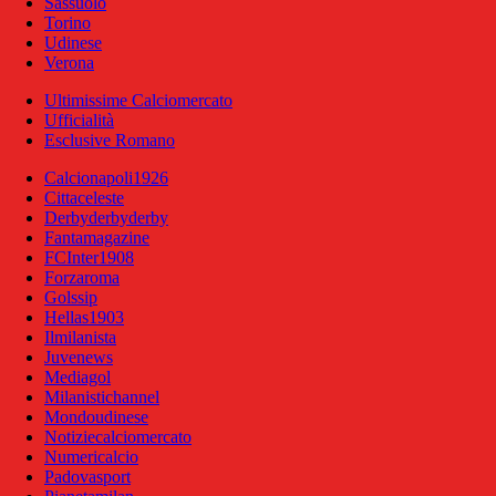
Sassuolo
Torino
Udinese
Verona
Ultimissime Calciomercato
Ufficialità
Esclusive Romano
Calcionapoli1926
Cittaceleste
Derbyderbyderby
Fantamagazine
FCInter1908
Forzaroma
Golssip
Hellas1903
Ilmilanista
Juvenews
Mediagol
Milanistichannel
Mondoudinese
Notiziecalciomercato
Numericalcio
Padovasport