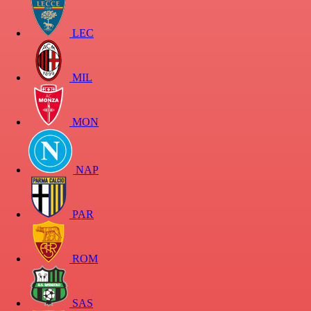
LEC
MIL
MON
NAP
PAR
ROM
SAS