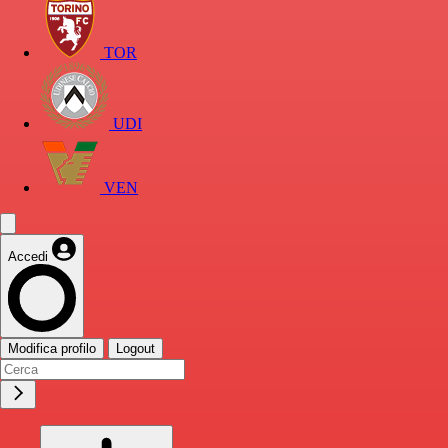
TOR
UDI
VEN
Accedi
Modifica profilo
Logout