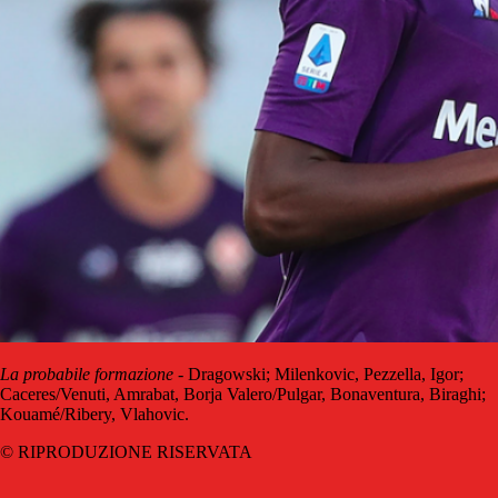
La probabile formazione
- Dragowski; Milenkovic, Pezzella, Igor;
Caceres/Venuti, Amrabat, Borja Valero/Pulgar, Bonaventura, Biraghi;
Kouamé/Ribery, Vlahovic.
© RIPRODUZIONE RISERVATA