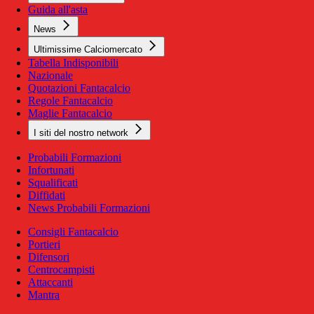
Guida all'asta
News
Ultimissime Calciomercato
Tabella Indisponibili
Nazionale
Quotazioni Fantacalcio
Regole Fantacalcio
Maglie Fantacalcio
I siti del nostro network
Probabili Formazioni
Infortunati
Squalificati
Diffidati
News Probabili Formazioni
Consigli Fantacalcio
Portieri
Difensori
Centrocampisti
Attaccanti
Mantra