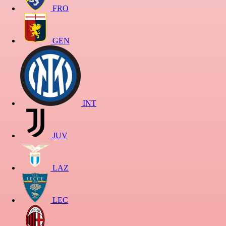
FRO
GEN
INT
JUV
LAZ
LEC