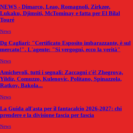
NEWS - Dimarco, Leao, Romagnoli, Zirkzee,
Lukaku, Djimsiti, McTominay e fatta per El Bilal
Touré
News
Dg Cagliari: "Certificato Esposito imbarazzante, è sul
mercato!". L'agente: "Si vergogni, ecco la verità"
News
Amichevoli, tutti i segnali: Zaccagni c'è! Zhegrova,
Yildiz, Comuzzo, Kulenovic, Politano, Spinazzola,
Ratkov, Bakola...
News
La Guida all'asta per il fantacalcio 2026-2027: chi
prendere e la divisione fascia per fascia
News