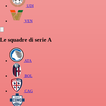
UDI
VEN
Le squadre di serie A
ATA
BOL
CAG