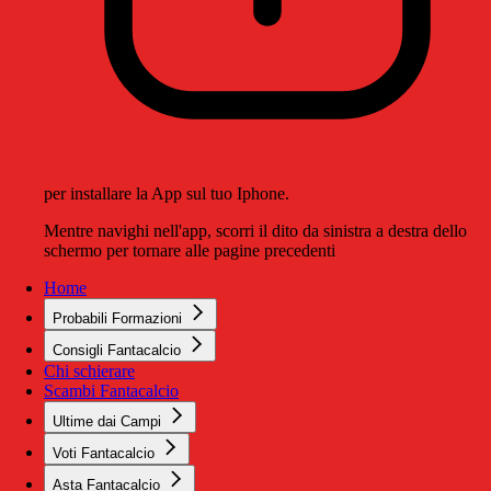
per installare la App sul tuo Iphone.
Mentre navighi nell'app, scorri il dito da sinistra a destra dello
schermo per tornare alle pagine precedenti
Home
Probabili Formazioni
Consigli Fantacalcio
Chi schierare
Scambi Fantacalcio
Ultime dai Campi
Voti Fantacalcio
Asta Fantacalcio