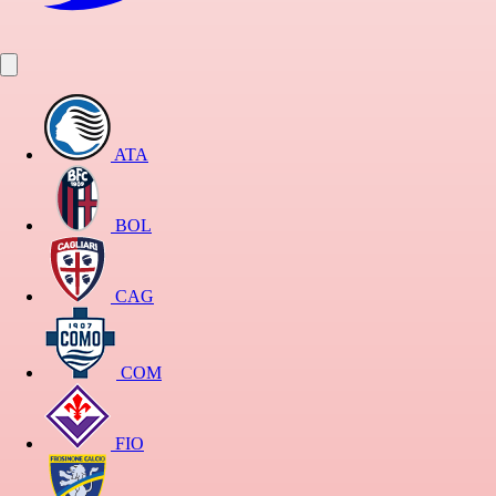
ATA
BOL
CAG
COM
FIO