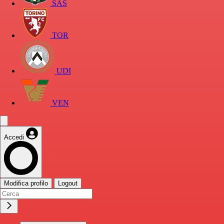
SAS
TOR
UDI
VEN
Accedi
Modifica profilo
Logout