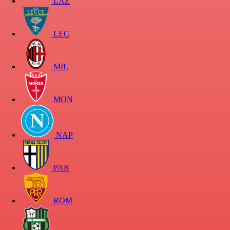
LAZ
LEC
MIL
MON
NAP
PAR
ROM