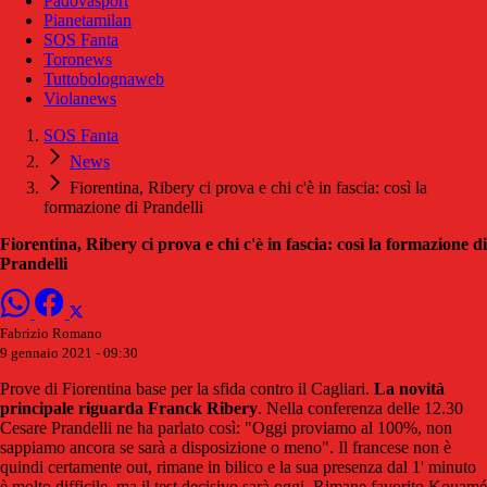
Padovasport
Pianetamilan
SOS Fanta
Toronews
Tuttobolognaweb
Violanews
SOS Fanta
News
Fiorentina, Ribery ci prova e chi c'è in fascia: così la
formazione di Prandelli
Fiorentina, Ribery ci prova e chi c'è in fascia: così la formazione di
Prandelli
Fabrizio Romano
9 gennaio 2021 - 09:30
Prove di Fiorentina base per la sfida contro il Cagliari.
La novità
principale riguarda Franck Ribery
. Nella conferenza delle 12.30
Cesare Prandelli ne ha parlato così: "Oggi proviamo al 100%, non
sappiamo ancora se sarà a disposizione o meno". Il francese non è
quindi certamente out, rimane in bilico e la sua presenza dal 1' minuto
è molto difficile, ma il test decisivo sarà oggi. Rimane favorito Kouamé