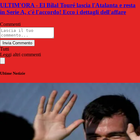
ULTIM'ORA - El Bilal Touré lascia l'Atalanta e resta
in Serie A, c'è l'accordo! Ecco i dettagli dell'affare
Commenti
Invia Commento
Tutti
Leggi altri commenti
Ultime Notizie