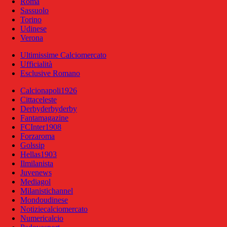
Roma
Sassuolo
Torino
Udinese
Verona
Ultimissime Calciomercato
Ufficialità
Esclusive Romano
Calcionapoli1926
Cittaceleste
Derbyderbyderby
Fantamagazine
FCInter1908
Forzaroma
Golssip
Hellas1903
Ilmilanista
Juvenews
Mediagol
Milanistichannel
Mondoudinese
Notiziecalciomercato
Numericalcio