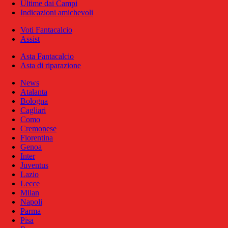
Ultime dai Campi
Indicazioni amichevoli
Voti Fantacalcio
Assist
Asta Fantacalcio
Asta di riparazione
News
Atalanta
Bologna
Cagliari
Como
Cremonese
Fiorentina
Genoa
Inter
Juventus
Lazio
Lecce
Milan
Napoli
Parma
Pisa