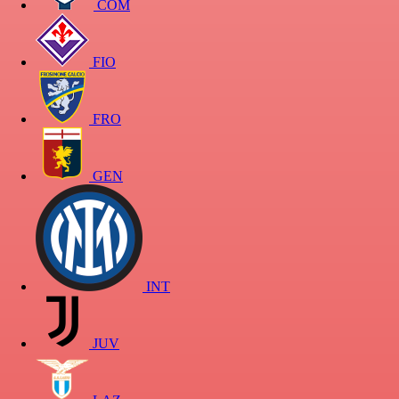
COM
FIO
FRO
GEN
INT
JUV