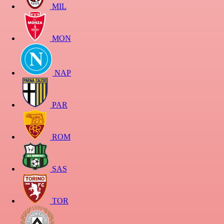
MIL
MON
NAP
PAR
ROM
SAS
TOR