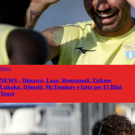
News
NEWS - Dimarco, Leao, Romagnoli, Zirkzee,
Lukaku, Djimsiti, McTominay e fatta per El Bilal
Touré