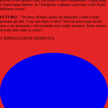
provare a fare grandi cose, ma prima ci sono campionato, Coppa Italia
e Supercoppa italiana. In Champions vogliamo a provare a fare di più
dell'anno scorso".
FUTURO
- "Sto bene all'Inter, penso ad allenarmi; a tutto il resto
pensano gli altri. Cosa farò dopo il ritiro? Non mi preoccupa niente,
non ci sto pensando e sinceramente non voglio pensarci. Sento ancora
di poter dare tanto al calcio".
© RIPRODUZIONE RISERVATA