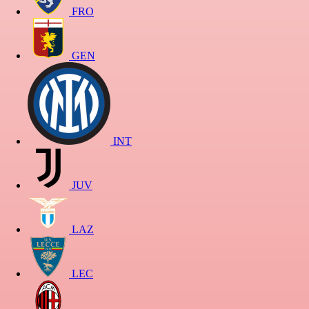
FRO
GEN
INT
JUV
LAZ
LEC