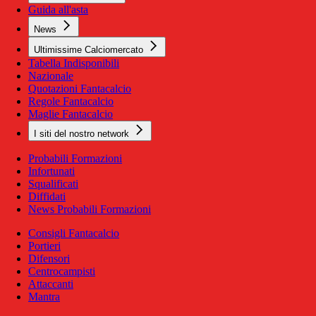
Guida all'asta
News
Ultimissime Calciomercato
Tabella Indisponibili
Nazionale
Quotazioni Fantacalcio
Regole Fantacalcio
Maglie Fantacalcio
I siti del nostro network
Probabili Formazioni
Infortunati
Squalificati
Diffidati
News Probabili Formazioni
Consigli Fantacalcio
Portieri
Difensori
Centrocampisti
Attaccanti
Mantra