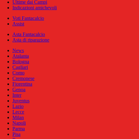
Ultime dai Campi
Indicazioni amichevoli
Voti Fantacalcio
Assist
Asta Fantacalcio
Asta di riparazione
News
Atalanta
Bologna
Cagliari
Como
Cremonese
Fiorentina
Genoa
Inter
Juventus
Lazio
Lecce
Milan
Napoli
Parma
Pisa