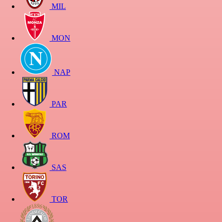
MIL
MON
NAP
PAR
ROM
SAS
TOR