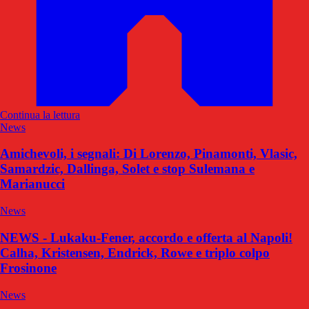
Continua la lettura
News
Amichevoli, i segnali: Di Lorenzo, Pinamonti, Vlasic,
Samardzic, Dallinga, Solet e stop Sulemana e
Marianucci
News
NEWS - Lukaku-Fener, accordo e offerta al Napoli!
Calha, Kristensen, Endrick, Rowe e triplo colpo
Frosinone
News