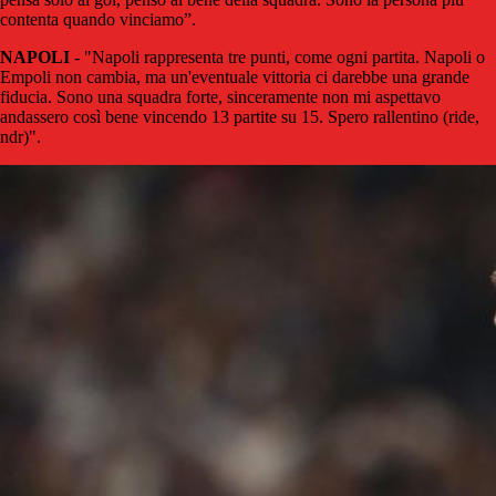
contenta quando vinciamo”.
NAPOLI
- "Napoli rappresenta tre punti, come ogni partita. Napoli o
Empoli non cambia, ma un'eventuale vittoria ci darebbe una grande
fiducia. Sono una squadra forte, sinceramente non mi aspettavo
andassero così bene vincendo 13 partite su 15. Spero rallentino (ride,
ndr)".