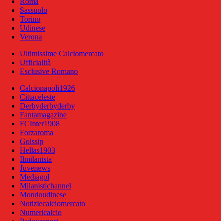
Roma
Sassuolo
Torino
Udinese
Verona
Ultimissime Calciomercato
Ufficialità
Esclusive Romano
Calcionapoli1926
Cittaceleste
Derbyderbyderby
Fantamagazine
FCInter1908
Forzaroma
Golssip
Hellas1903
Ilmilanista
Juvenews
Mediagol
Milanistichannel
Mondoudinese
Notiziecalciomercato
Numericalcio