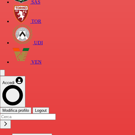
SAS
TOR
UDI
VEN
Accedi
Modifica profilo
Logout