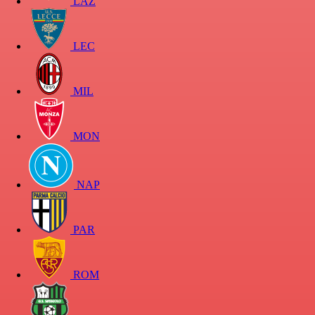
LAZ
LEC
MIL
MON
NAP
PAR
ROM