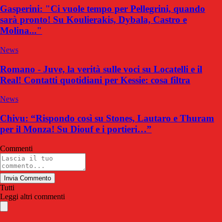
Gasperini: "Ci vuole tempo per Pellegrini, quando
sarà pronto! Su Koulierakis, Dybala, Castro e
Molina..."
News
Romano - Juve, la verità sulle voci su Locatelli e il
Real! Contatti quotidiani per Kessie: cosa filtra
News
Chivu: “Rispondo così su Stones, Lautaro e Thuram
per il Monza! Su Diouf e i portieri…”
Commenti
Invia Commento
Tutti
Leggi altri commenti