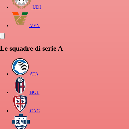
UDI
VEN
Le squadre di serie A
ATA
BOL
CAG