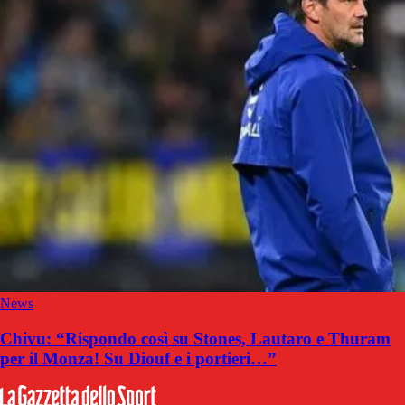
News
Chivu: “Rispondo così su Stones, Lautaro e Thuram
per il Monza! Su Diouf e i portieri…”