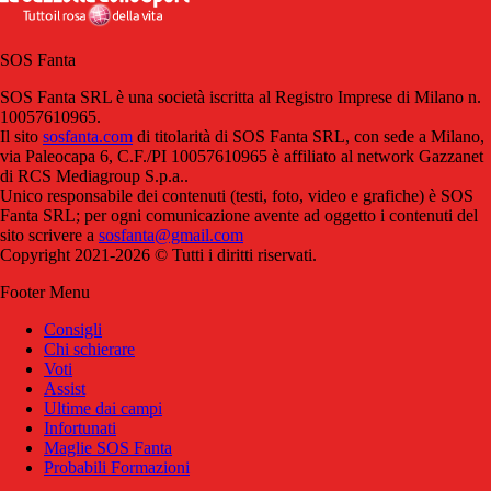
SOS Fanta
SOS Fanta SRL è una società iscritta al Registro Imprese di Milano n.
10057610965.
Il sito
sosfanta.com
di titolarità di SOS Fanta SRL, con sede a Milano,
via Paleocapa 6, C.F./PI 10057610965 è affiliato al network Gazzanet
di RCS Mediagroup S.p.a..
Unico responsabile dei contenuti (testi, foto, video e grafiche) è SOS
Fanta SRL; per ogni comunicazione avente ad oggetto i contenuti del
sito scrivere a
sosfanta@gmail.com
Copyright 2021-2026 © Tutti i diritti riservati.
Footer Menu
Consigli
Chi schierare
Voti
Assist
Ultime dai campi
Infortunati
Maglie SOS Fanta
Probabili Formazioni