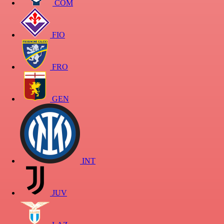
COM
FIO
FRO
GEN
INT
JUV