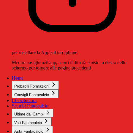
per installare la App sul tuo Iphone.
Mentre navighi nell'app, scorri il dito da sinistra a destra dello
schermo per tornare alle pagine precedenti
Home
Probabili Formazioni
Consigli Fantacalcio
Chi schierare
Scambi Fantacalcio
Ultime dai Campi
Voti Fantacalcio
Asta Fantacalcio