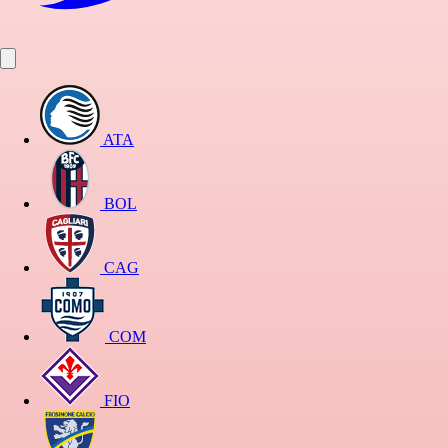
ATA
BOL
CAG
COM
FIO