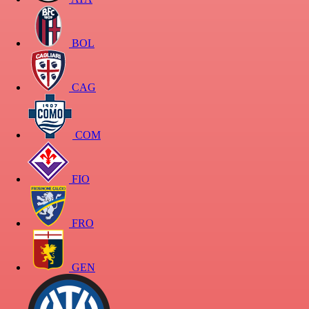
BOL
CAG
COM
FIO
FRO
GEN