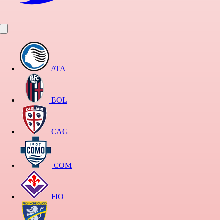
ATA
BOL
CAG
COM
FIO