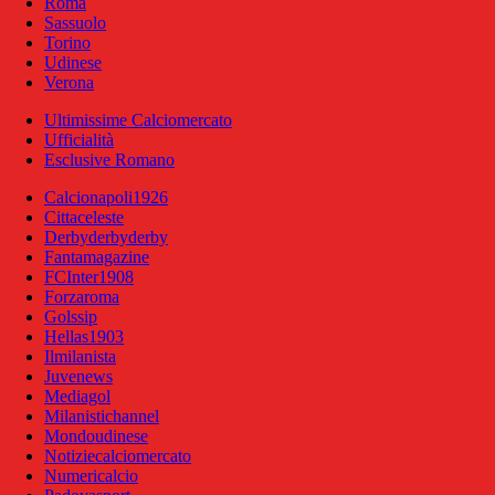
Roma
Sassuolo
Torino
Udinese
Verona
Ultimissime Calciomercato
Ufficialità
Esclusive Romano
Calcionapoli1926
Cittaceleste
Derbyderbyderby
Fantamagazine
FCInter1908
Forzaroma
Golssip
Hellas1903
Ilmilanista
Juvenews
Mediagol
Milanistichannel
Mondoudinese
Notiziecalciomercato
Numericalcio