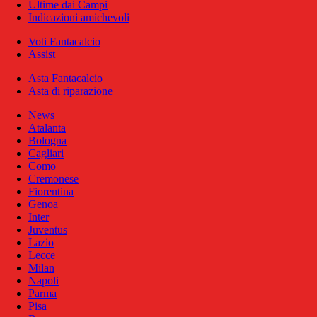
Ultime dai Campi
Indicazioni amichevoli
Voti Fantacalcio
Assist
Asta Fantacalcio
Asta di riparazione
News
Atalanta
Bologna
Cagliari
Como
Cremonese
Fiorentina
Genoa
Inter
Juventus
Lazio
Lecce
Milan
Napoli
Parma
Pisa