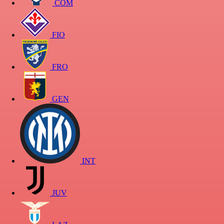
COM
FIO
FRO
GEN
INT
JUV