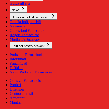
Guida all'asta
News
Ultimissime Calciomercato
Tabella Indisponibili
Nazionale
Quotazioni Fantacalcio
Regole Fantacalcio
Maglie Fantacalcio
I siti del nostro network
Probabili Formazioni
Infortunati
Squalificati
Diffidati
News Probabili Formazioni
Consigli Fantacalcio
Portieri
Difensori
Centrocampisti
Attaccanti
Mantra