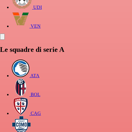
UDI
VEN
Le squadre di serie A
ATA
BOL
CAG