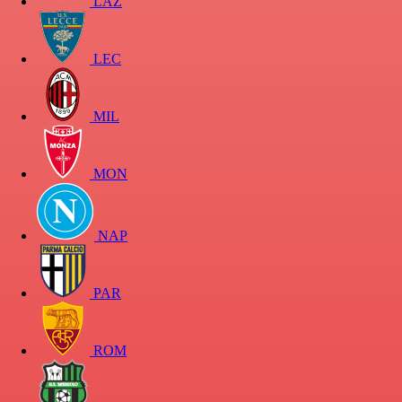
LAZ
LEC
MIL
MON
NAP
PAR
ROM