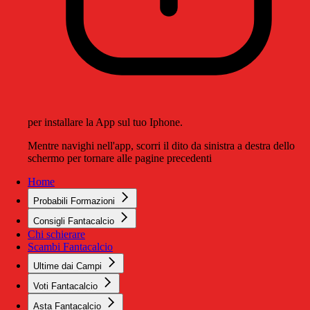
per installare la App sul tuo Iphone.
Mentre navighi nell'app, scorri il dito da sinistra a destra dello
schermo per tornare alle pagine precedenti
Home
Probabili Formazioni
Consigli Fantacalcio
Chi schierare
Scambi Fantacalcio
Ultime dai Campi
Voti Fantacalcio
Asta Fantacalcio