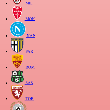
MIL
MON
NAP
PAR
ROM
SAS
TOR