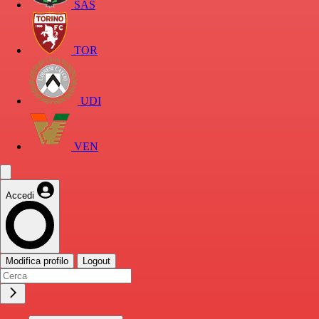
SAS
TOR
UDI
VEN
Accedi
Modifica profilo
Logout