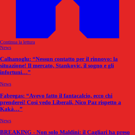
Continua la lettura
News
Calhanoglu: “Nessun contatto per il rinnovo: la
situazione! Il mercato, Stankovic, il sogno e gli
infortuni…”
News
Fabregas: “Avevo fatto il fantacalcio, ecco chi
prenderei! Così vedo Liberali, Nico Paz rispetto a
Kakà…”
News
BREAKING - Non solo Maldini: il Cagliari ha preso