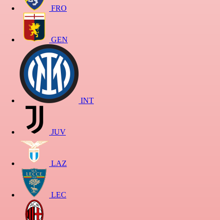
FRO
GEN
INT
JUV
LAZ
LEC