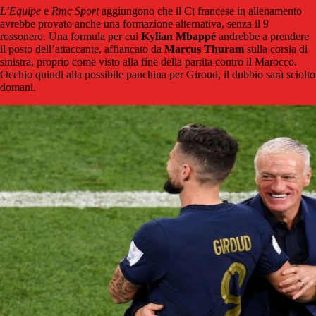
L’Equipe
e
Rmc Sport
aggiungono che il Ct francese in allenamento
avrebbe provato anche una formazione alternativa, senza il 9
rossonero. Una formula per cui
Kylian Mbappé
andrebbe a prendere
il posto dell’attaccante, affiancato da
Marcus Thuram
sulla corsia di
sinistra, proprio come visto alla fine della partita contro il Marocco.
Occhio quindi alla possibile panchina per Giroud, il dubbio sarà sciolto
domani.