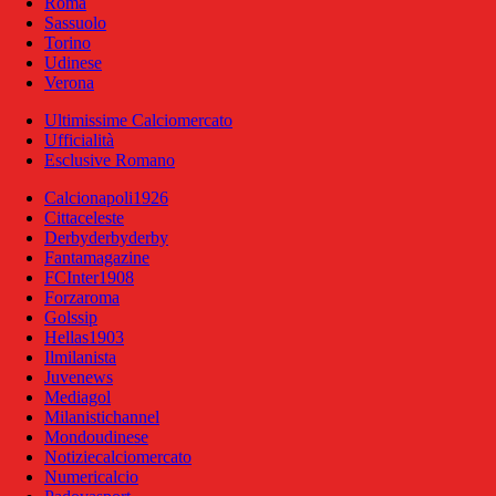
Roma
Sassuolo
Torino
Udinese
Verona
Ultimissime Calciomercato
Ufficialità
Esclusive Romano
Calcionapoli1926
Cittaceleste
Derbyderbyderby
Fantamagazine
FCInter1908
Forzaroma
Golssip
Hellas1903
Ilmilanista
Juvenews
Mediagol
Milanistichannel
Mondoudinese
Notiziecalciomercato
Numericalcio