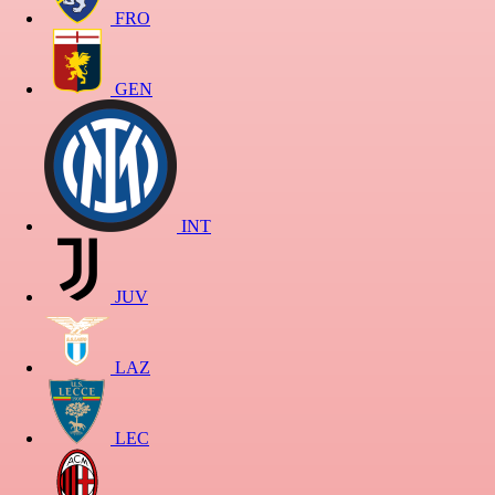
FRO
GEN
INT
JUV
LAZ
LEC