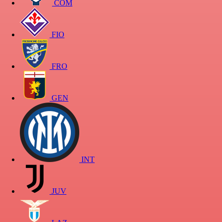
COM
FIO
FRO
GEN
INT
JUV