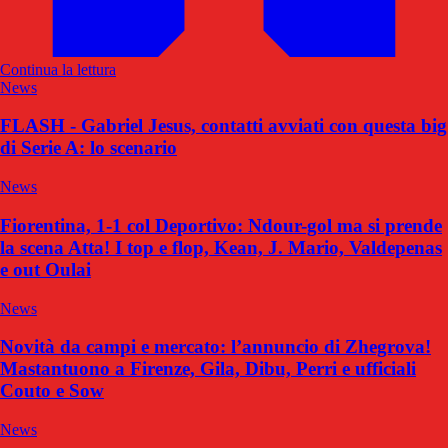
Continua la lettura
News
FLASH - Gabriel Jesus, contatti avviati con questa big
di Serie A: lo scenario
News
Fiorentina, 1-1 col Deportivo: Ndour-gol ma si prende
la scena Atta! I top e flop, Kean, J. Mario, Valdepenas
e out Oulai
News
Novità da campi e mercato: l’annuncio di Zhegrova!
Mastantuono a Firenze, Gila, Dibu, Perri e ufficiali
Couto e Sow
News