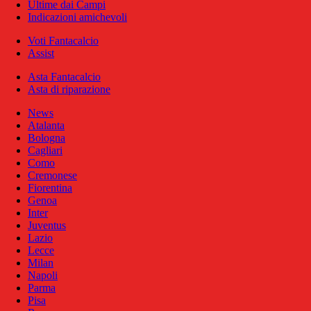
Ultime dai Campi
Indicazioni amichevoli
Voti Fantacalcio
Assist
Asta Fantacalcio
Asta di riparazione
News
Atalanta
Bologna
Cagliari
Como
Cremonese
Fiorentina
Genoa
Inter
Juventus
Lazio
Lecce
Milan
Napoli
Parma
Pisa