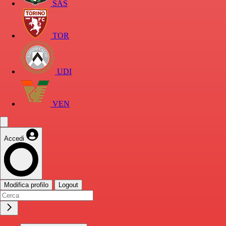
SAS
TOR
UDI
VEN
Accedi
Modifica profilo
Logout