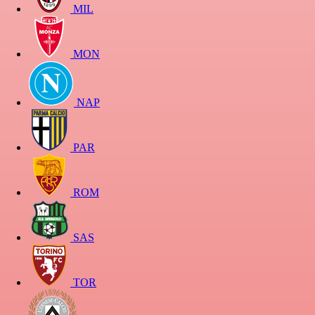
MIL
MON
NAP
PAR
ROM
SAS
TOR