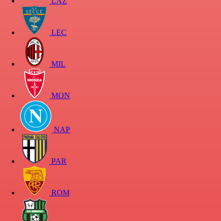
LAZ
LEC
MIL
MON
NAP
PAR
ROM