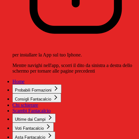
per installare la App sul tuo Iphone.
Mentre navighi nell'app, scorri il dito da sinistra a destra dello
schermo per tornare alle pagine precedenti
Home
Probabili Formazioni
Consigli Fantacalcio
Chi schierare
Scambi Fantacalcio
Ultime dai Campi
Voti Fantacalcio
Asta Fantacalcio