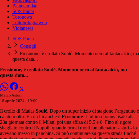
Padovasport
Pianetamilan
SOS Fanta
Toronews
Tuttobolognaweb
Violanews
SOS Fanta
Consigli
Frosinone, è crollato Soulé. Momento nero al fantacalcio, ma
questa data...
Frosinone, è crollato Soulé. Momento nero al fantacalcio, ma
questa data...
Marco Astori
18 aprile 2024 - 19:00
Il crollo di Matias
Soulé
. Dopo un super inizio di stagione l’argentino è
calato molto. E con lui anche il
Frosinone
. L’ultimo bonus risale alla
23a giornata contro il Milan, poi una sfilza di 5,5 e 6. Fino al rigore
sbagliato contro il Napoli, quando ormai molti fantallenatori - stufi - lo
avevano messo in panchina. Si può continuare su questa strada finché
non darà nuovamente buoni segnali, anche se poi dipende sempre dalle