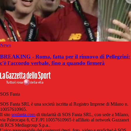
News
BREAKING - Roma, fatta per il rinnovo di Pellegrini:
c'è l'accordo verbale, fino a quando firmerà
SOS Fanta
SOS Fanta SRL è una società iscritta al Registro Imprese di Milano n.
10057610965.
Il sito
sosfanta.com
di titolarità di SOS Fanta SRL, con sede a Milano,
via Paleocapa 6, C.F./PI 10057610965 è affiliato al network Gazzanet
di RCS Mediagroup S.p.a..
Unico responsabile dei contenuti (testi, foto, video e grafiche) è SOS