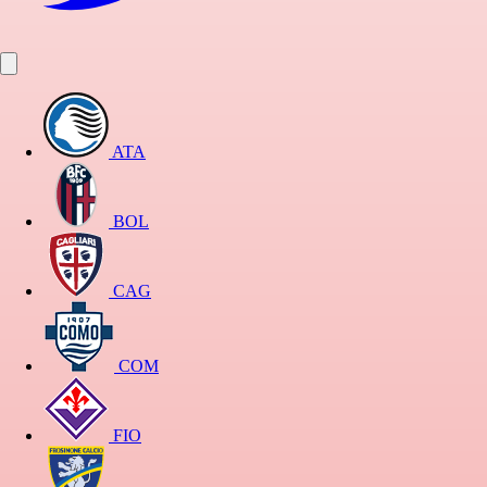
ATA
BOL
CAG
COM
FIO