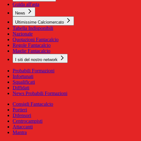
Guida all'asta
News
Ultimissime Calciomercato
Tabella Indisponibili
Nazionale
Quotazioni Fantacalcio
Regole Fantacalcio
Maglie Fantacalcio
I siti del nostro network
Probabili Formazioni
Infortunati
Squalificati
Diffidati
News Probabili Formazioni
Consigli Fantacalcio
Portieri
Difensori
Centrocampisti
Attaccanti
Mantra