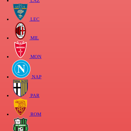
LAZ
LEC
MIL
MON
NAP
PAR
ROM