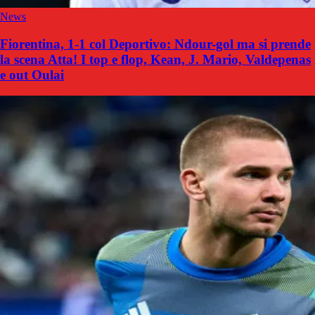
News
Fiorentina, 1-1 col Deportivo: Ndour-gol ma si prende
la scena Atta! I top e flop, Kean, J. Mario, Valdepenas
e out Oulai