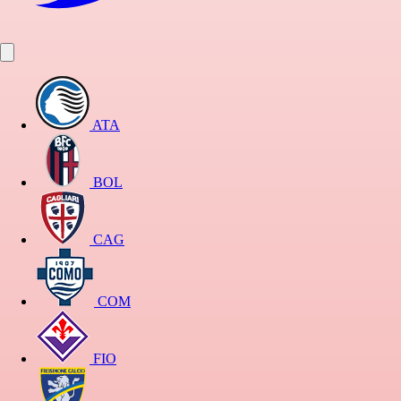
ATA
BOL
CAG
COM
FIO