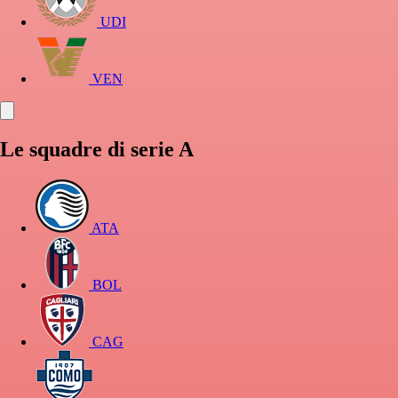
UDI
VEN
Le squadre di serie A
ATA
BOL
CAG