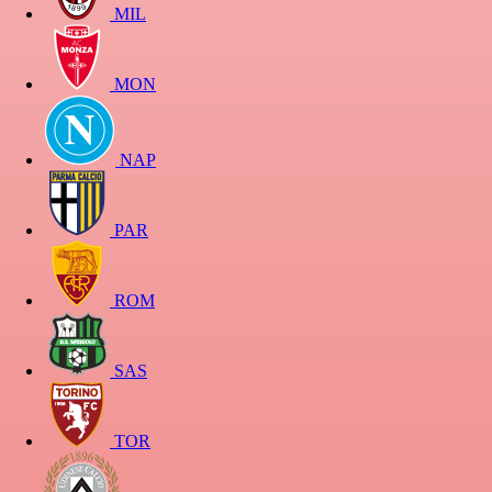
MIL
MON
NAP
PAR
ROM
SAS
TOR