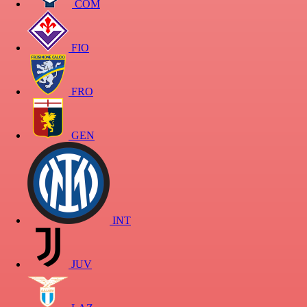
COM
FIO
FRO
GEN
INT
JUV