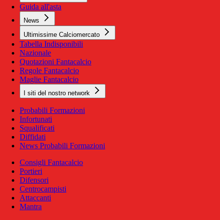
Guida all'asta
News
Ultimissime Calciomercato
Tabella Indisponibili
Nazionale
Quotazioni Fantacalcio
Regole Fantacalcio
Maglie Fantacalcio
I siti del nostro network
Probabili Formazioni
Infortunati
Squalificati
Diffidati
News Probabili Formazioni
Consigli Fantacalcio
Portieri
Difensori
Centrocampisti
Attaccanti
Mantra