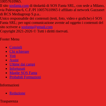
10057610965.
Il sito
sosfanta.com
di titolarità di SOS Fanta SRL, con sede a Milano,
via Paleocapa 6, C.F./PI 10057610965 è affiliato al network Gazzanet
di RCS Mediagroup S.p.a..
Unico responsabile dei contenuti (testi, foto, video e grafiche) è SOS
Fanta SRL; per ogni comunicazione avente ad oggetto i contenuti del
sito scrivere a
sosfanta@gmail.com
Copyright 2021-2026 © Tutti i diritti riservati.
Footer Menu
Consigli
Chi schierare
Voti
Assist
Ultime dai campi
Infortunati
Maglie SOS Fanta
Probabili Formazioni
Informazioni
Redazione
Trasparenza