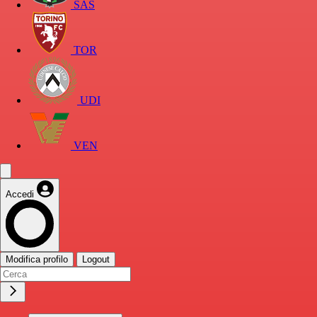
SAS
TOR
UDI
VEN
Accedi
Modifica profilo
Logout