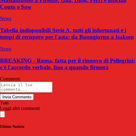
Mastantuono a Firenze, Gila, Dibu, Perri e ufficiali
Couto e Sow
News
Tabella indisponibili Serie A, tutti gli infortunati e i
tempi di recupero per l'asta: da Buongiorno a Isaksen
News
BREAKING - Roma, fatta per il rinnovo di Pellegrini:
c'è l'accordo verbale, fino a quando firmerà
Commenti
Invia Commento
Tutti
Leggi altri commenti
Ultime Notizie