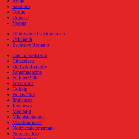
Roma
Sassuolo
Torino
Udinese
Verona
Ultimissime Calciomercato
Ufficialità
Esclusive Romano
Calcionapoli1926
Cittaceleste
Derbyderbyderby
Fantamagazine
FCInter1908
Forzaroma
Golssip
Hellas1903
Ilmilanista
Juvenews
Mediagol
Milanistichannel
Mondoudinese
Notiziecalciomercato
Numericalcio