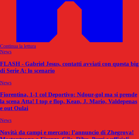
Continua la lettura
News
FLASH - Gabriel Jesus, contatti avviati con questa big
di Serie A: lo scenario
News
Fiorentina, 1-1 col Deportivo: Ndour-gol ma si prende
la scena Atta! I top e flop, Kean, J. Mario, Valdepenas
e out Oulai
News
Novità da campi e mercato: l’annuncio di Zhegrova!