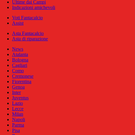
Ultime dai Campi
Indicazioni amichevoli
Voti Fantacalcio
Assist
Asta Fantacalcio
Asta di riparazione
News
Atalanta
Bologna
Cagliari
Como
Cremonese
Fiorentina
Genoa
Inter
Juventus
Lazio
Lecce
Milan
Napoli
Parma
Pisa