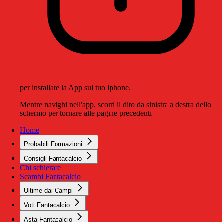
per installare la App sul tuo Iphone.
Mentre navighi nell'app, scorri il dito da sinistra a destra dello
schermo per tornare alle pagine precedenti
Home
Probabili Formazioni
Consigli Fantacalcio
Chi schierare
Scambi Fantacalcio
Ultime dai Campi
Voti Fantacalcio
Asta Fantacalcio