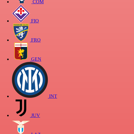
COM
FIO
FRO
GEN
INT
JUV