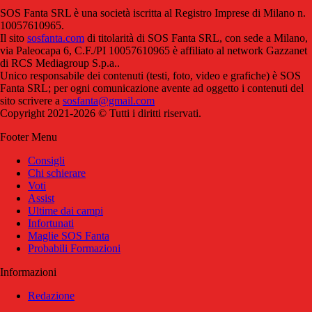
SOS Fanta SRL è una società iscritta al Registro Imprese di Milano n.
10057610965.
Il sito
sosfanta.com
di titolarità di SOS Fanta SRL, con sede a Milano,
via Paleocapa 6, C.F./PI 10057610965 è affiliato al network Gazzanet
di RCS Mediagroup S.p.a..
Unico responsabile dei contenuti (testi, foto, video e grafiche) è SOS
Fanta SRL; per ogni comunicazione avente ad oggetto i contenuti del
sito scrivere a
sosfanta@gmail.com
Copyright 2021-2026 © Tutti i diritti riservati.
Footer Menu
Consigli
Chi schierare
Voti
Assist
Ultime dai campi
Infortunati
Maglie SOS Fanta
Probabili Formazioni
Informazioni
Redazione