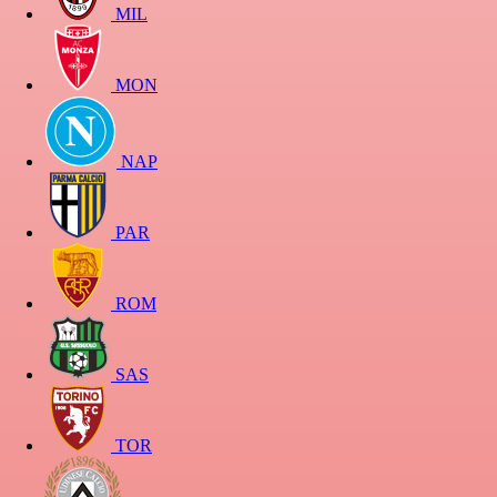
MIL
MON
NAP
PAR
ROM
SAS
TOR