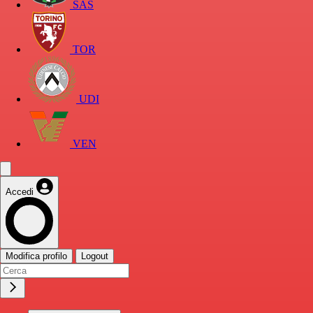
SAS
TOR
UDI
VEN
Accedi
Modifica profilo
Logout