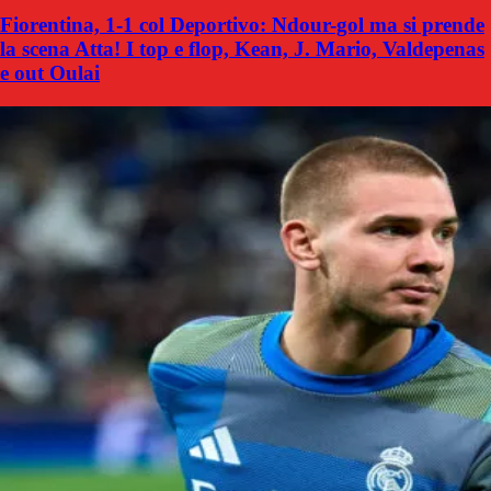
Fiorentina, 1-1 col Deportivo: Ndour-gol ma si prende
la scena Atta! I top e flop, Kean, J. Mario, Valdepenas
e out Oulai