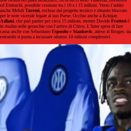
ed Eintracht, possibile cessione tra i 10 e i 15 milioni. Verso l’addio
anche Mehdi
Taremi
, escluso dal progetto tecnico e rimasto bloccato
per le note vicende legate al suo Paese. Occhio anche a Kristjan
Asllani
, che può partire per circa 15 milioni, mentre Davide
Frattesi
è
in risalita nelle gerarchie con l’arrivo di Chivu. L’Inter spera di fare
cassa anche con Sebastiano
Esposito
e
Stankovic
, atteso al Bruges: da
entrambi si punta a incassare almeno 10 milioni complessivi.