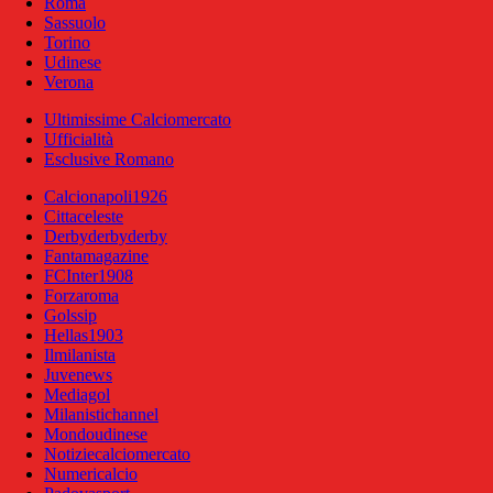
Roma
Sassuolo
Torino
Udinese
Verona
Ultimissime Calciomercato
Ufficialità
Esclusive Romano
Calcionapoli1926
Cittaceleste
Derbyderbyderby
Fantamagazine
FCInter1908
Forzaroma
Golssip
Hellas1903
Ilmilanista
Juvenews
Mediagol
Milanistichannel
Mondoudinese
Notiziecalciomercato
Numericalcio