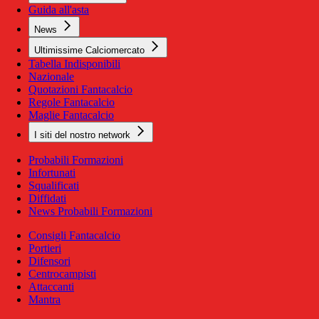
Guida all'asta
News
Ultimissime Calciomercato
Tabella Indisponibili
Nazionale
Quotazioni Fantacalcio
Regole Fantacalcio
Maglie Fantacalcio
I siti del nostro network
Probabili Formazioni
Infortunati
Squalificati
Diffidati
News Probabili Formazioni
Consigli Fantacalcio
Portieri
Difensori
Centrocampisti
Attaccanti
Mantra