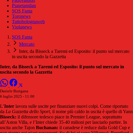
Padovasport
Pianetamilan
SOS Fanta
Toronews
Tuttobolognaweb
Violanews
SOS Fanta
Mercato
Inter, da Bisseck a Taremi ed Esposito: il punto sul mercato
in uscita secondo la Gazzetta
Inter, da Bisseck a Taremi ed Esposito: il punto sul mercato in
uscita secondo la Gazzetta
Daniele Burigana
6 luglio 2025 - 11:00
L’
Inter
lavora sulle uscite per finanziare nuovi colpi. Come riportato
da
La Gazzetta dello Sport
, il nome più caldo in uscita è quello di Yann
Bisseck:
il difensore tedesco piace in Premier League, soprattutto
all’Aston Villa, e l’Inter chiede 35-40 milioni per lasciarlo partire. In
uscita anche Tajon
Buchanan:
il canadese è reduce dalla Gold Cup e
non rientra nei piani nerazzurri. Su di lui ci sono Villarreal, Brentford