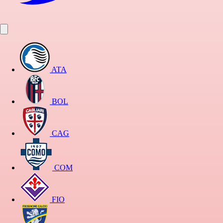
ATA
BOL
CAG
COM
FIO