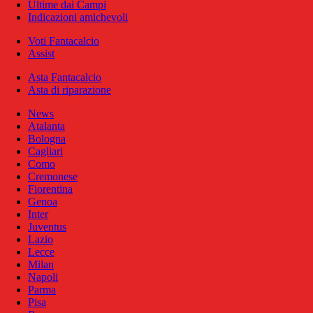
Ultime dai Campi
Indicazioni amichevoli
Voti Fantacalcio
Assist
Asta Fantacalcio
Asta di riparazione
News
Atalanta
Bologna
Cagliari
Como
Cremonese
Fiorentina
Genoa
Inter
Juventus
Lazio
Lecce
Milan
Napoli
Parma
Pisa