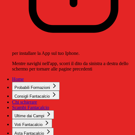
per installare la App sul tuo Iphone.
Mentre navighi nell'app, scorri il dito da sinistra a destra dello
schermo per tornare alle pagine precedenti
Home
Probabili Formazioni
Consigli Fantacalcio
Chi schierare
Scambi Fantacalcio
Ultime dai Campi
Voti Fantacalcio
Asta Fantacalcio