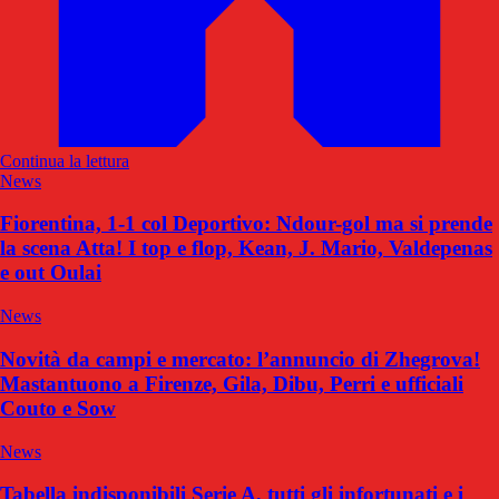
Continua la lettura
News
Fiorentina, 1-1 col Deportivo: Ndour-gol ma si prende
la scena Atta! I top e flop, Kean, J. Mario, Valdepenas
e out Oulai
News
Novità da campi e mercato: l’annuncio di Zhegrova!
Mastantuono a Firenze, Gila, Dibu, Perri e ufficiali
Couto e Sow
News
Tabella indisponibili Serie A, tutti gli infortunati e i