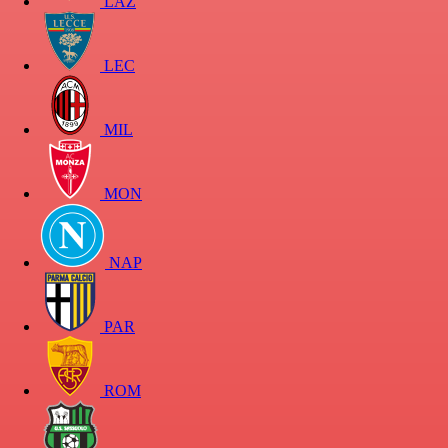
LAZ
LEC
MIL
MON
NAP
PAR
ROM