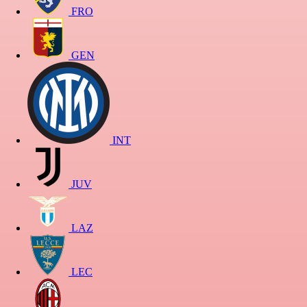
FRO
GEN
INT
JUV
LAZ
LEC