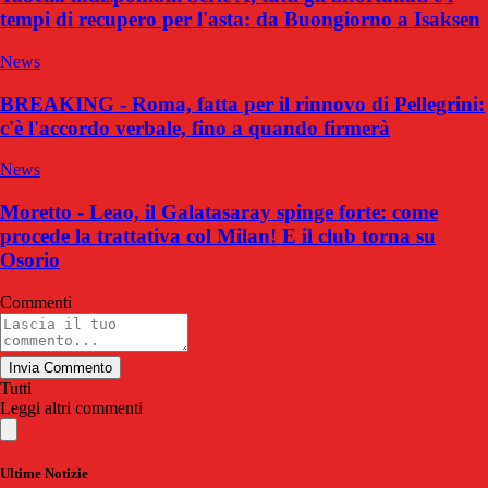
tempi di recupero per l'asta: da Buongiorno a Isaksen
News
BREAKING - Roma, fatta per il rinnovo di Pellegrini:
c'è l'accordo verbale, fino a quando firmerà
News
Moretto - Leao, il Galatasaray spinge forte: come
procede la trattativa col Milan! E il club torna su
Osorio
Commenti
Invia Commento
Tutti
Leggi altri commenti
Ultime Notizie