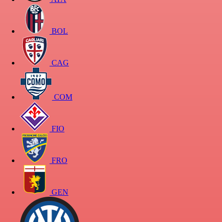
BOL
CAG
COM
FIO
FRO
GEN