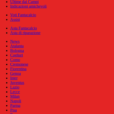
Ultime dai Campi
Indicazioni amichevoli
Voti Fantacalcio
Assist
Asta Fantacalcio
Asta di riparazione
News
Atalanta
Bologna
Cagliari
Como
Cremonese
Fiorentina
Genoa
Inter
Juventus
Lazio
Lecce
Milan
Napoli
Parma
Pisa