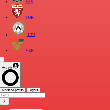
SAS
TOR
UDI
VEN
Accedi
Modifica profilo
Logout