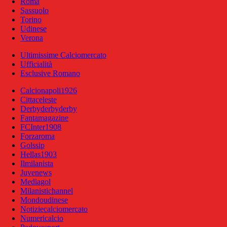
Roma
Sassuolo
Torino
Udinese
Verona
Ultimissime Calciomercato
Ufficialità
Esclusive Romano
Calcionapoli1926
Cittaceleste
Derbyderbyderby
Fantamagazine
FCInter1908
Forzaroma
Golssip
Hellas1903
Ilmilanista
Juvenews
Mediagol
Milanistichannel
Mondoudinese
Notiziecalciomercato
Numericalcio