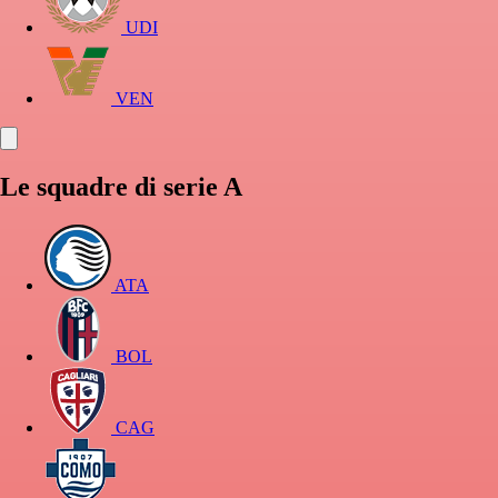
UDI
VEN
Le squadre di serie A
ATA
BOL
CAG