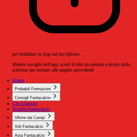
per installare la App sul tuo Iphone.
Mentre navighi nell'app, scorri il dito da sinistra a destra dello
schermo per tornare alle pagine precedenti
Home
Probabili Formazioni
Consigli Fantacalcio
Chi schierare
Scambi Fantacalcio
Ultime dai Campi
Voti Fantacalcio
Asta Fantacalcio