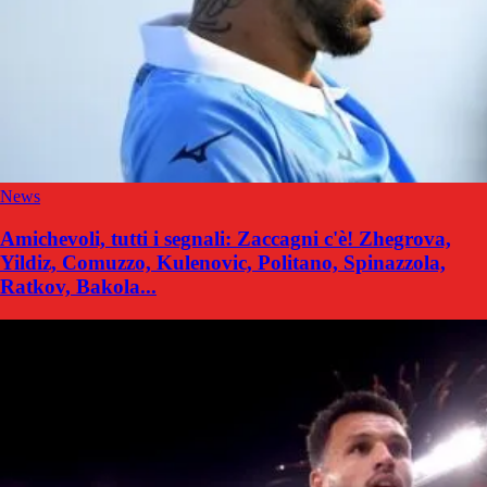
News
Amichevoli, tutti i segnali: Zaccagni c'è! Zhegrova,
Yildiz, Comuzzo, Kulenovic, Politano, Spinazzola,
Ratkov, Bakola...