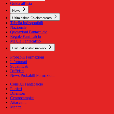
Guida all'asta
News
Ultimissime Calciomercato
Tabella Indisponibili
Nazionale
Quotazioni Fantacalcio
Regole Fantacalcio
Maglie Fantacalcio
I siti del nostro network
Probabili Formazioni
Infortunati
Squalificati
Diffidati
News Probabili Formazioni
Consigli Fantacalcio
Portieri
Difensori
Centrocampisti
Attaccanti
Mantra