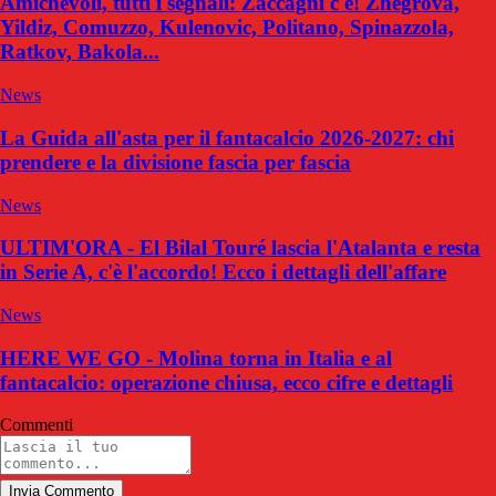
Amichevoli, tutti i segnali: Zaccagni c'è! Zhegrova,
Yildiz, Comuzzo, Kulenovic, Politano, Spinazzola,
Ratkov, Bakola...
News
La Guida all'asta per il fantacalcio 2026-2027: chi
prendere e la divisione fascia per fascia
News
ULTIM'ORA - El Bilal Touré lascia l'Atalanta e resta
in Serie A, c'è l'accordo! Ecco i dettagli dell'affare
News
HERE WE GO - Molina torna in Italia e al
fantacalcio: operazione chiusa, ecco cifre e dettagli
Commenti
Invia Commento