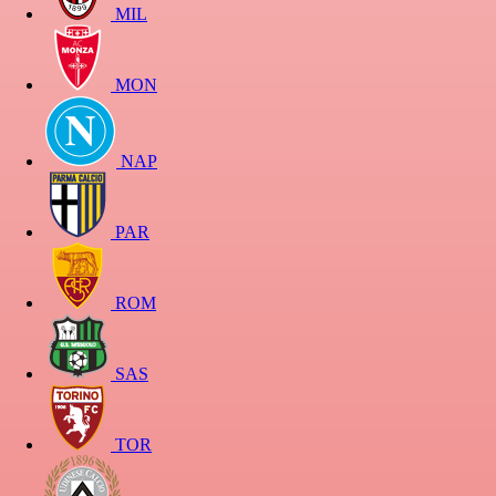
MIL
MON
NAP
PAR
ROM
SAS
TOR