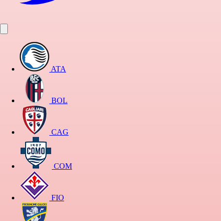
ATA
BOL
CAG
COM
FIO