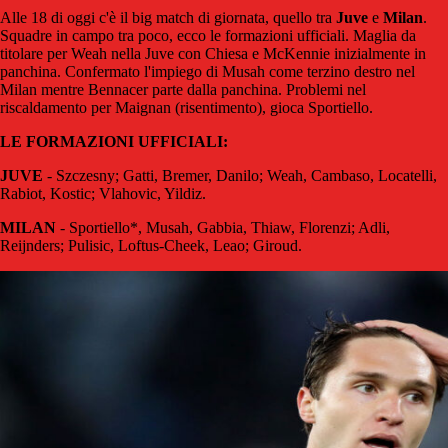
Alle 18 di oggi c'è il big match di giornata, quello tra
Juve
e
Milan
.
Squadre in campo tra poco, ecco le formazioni ufficiali. Maglia da
titolare per Weah nella Juve con Chiesa e McKennie inizialmente in
panchina. Confermato l'impiego di Musah come terzino destro nel
Milan mentre Bennacer parte dalla panchina. Problemi nel
riscaldamento per Maignan (risentimento), gioca Sportiello.
LE FORMAZIONI UFFICIALI:
JUVE
- Szczesny; Gatti, Bremer, Danilo; Weah, Cambaso, Locatelli,
Rabiot, Kostic; Vlahovic, Yildiz.
MILAN
- Sportiello*, Musah, Gabbia, Thiaw, Florenzi; Adli,
Reijnders; Pulisic, Loftus-Cheek, Leao; Giroud.