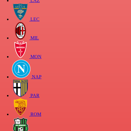
LAZ
LEC
MIL
MON
NAP
PAR
ROM