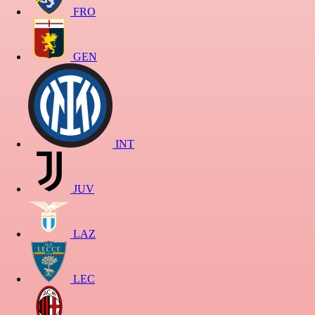
FRO
GEN
INT
JUV
LAZ
LEC