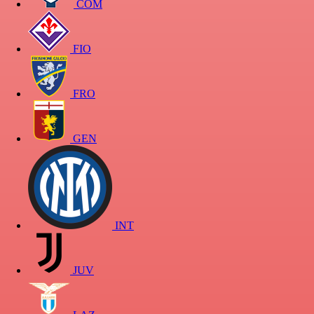
COM
FIO
FRO
GEN
INT
JUV