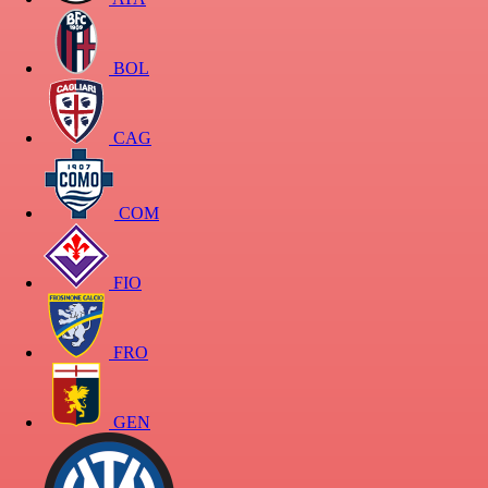
BOL
CAG
COM
FIO
FRO
GEN