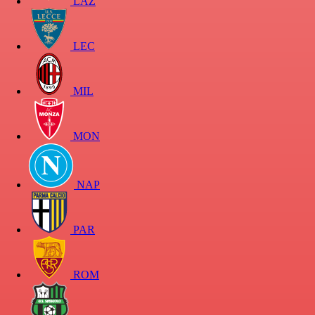
LAZ
LEC
MIL
MON
NAP
PAR
ROM