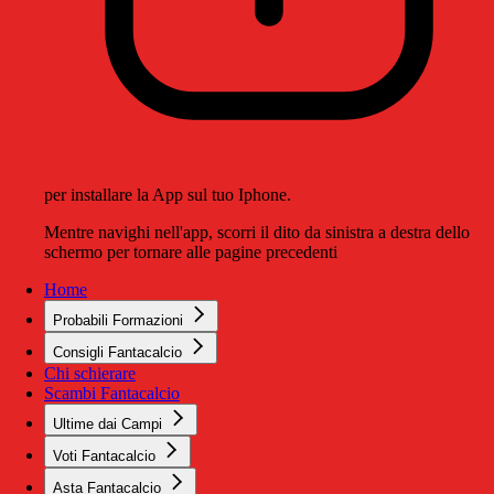
per installare la App sul tuo Iphone.
Mentre navighi nell'app, scorri il dito da sinistra a destra dello
schermo per tornare alle pagine precedenti
Home
Probabili Formazioni
Consigli Fantacalcio
Chi schierare
Scambi Fantacalcio
Ultime dai Campi
Voti Fantacalcio
Asta Fantacalcio