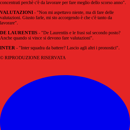
concentrati perchè c'è da lavorare per fare meglio dello scorso anno".
VALUTAZIONI
- "Non mi aspettavo niente, ma di fare delle
valutazioni. Giusto farle, mi sto accorgendo è che c'è tanto da
lavorare".
DE LAURENTIIS
- "De Laurentiis e le frasi sul secondo posto?
Anche quando si vince si devono fare valutazioni".
INTER
- "Inter squadra da battere? Lascio agli altri i pronostici".
© RIPRODUZIONE RISERVATA