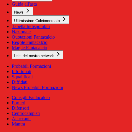
Guida all'asta
News
Ultimissime Calciomercato
Tabella Indisponibili
Nazionale
Quotazioni Fantacalcio
Regole Fantacalcio
Maglie Fantacalcio
I siti del nostro network
Probabili Formazioni
Infortunati
Squalificati
Diffidati
News Probabili Formazioni
Consigli Fantacalcio
Portieri
Difensori
Centrocampisti
Attaccanti
Mantra