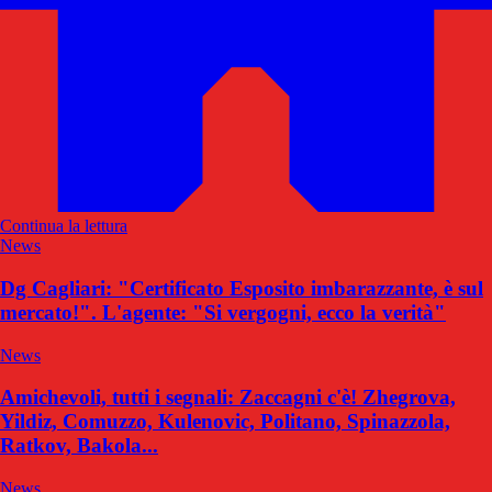
Continua la lettura
News
Dg Cagliari: "Certificato Esposito imbarazzante, è sul
mercato!". L'agente: "Si vergogni, ecco la verità"
News
Amichevoli, tutti i segnali: Zaccagni c'è! Zhegrova,
Yildiz, Comuzzo, Kulenovic, Politano, Spinazzola,
Ratkov, Bakola...
News