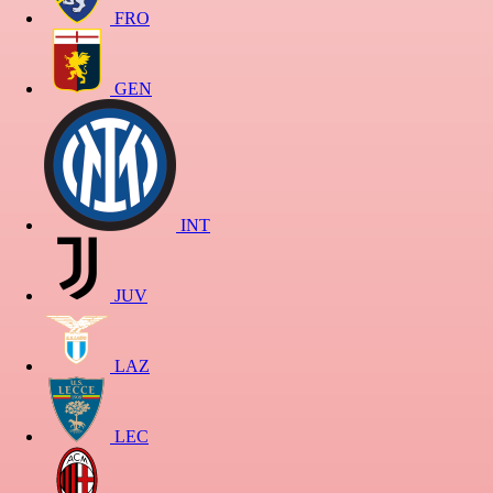
FRO
GEN
INT
JUV
LAZ
LEC