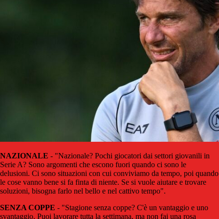
NAZIONALE
- "Nazionale? Pochi giocatori dai settori giovanili in
Serie A? Sono argomenti che escono fuori quando ci sono le
delusioni. Ci sono situazioni con cui conviviamo da tempo, poi quando
le cose vanno bene si fa finta di niente. Se si vuole aiutare e trovare
soluzioni, bisogna farlo nel bello e nel cattivo tempo".
SENZA COPPE
- "Stagione senza coppe? C'è un vantaggio e uno
svantaggio. Puoi lavorare tutta la settimana, ma non fai una rosa