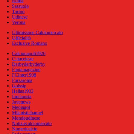
Roma
Sassuolo
Torino
Udinese
Verona
Ultimissime Calciomercato
Ufficialità
Esclusive Romano
Calcionapoli1926
Cittaceleste
Derbyderbyderby
Fantamagazine
FCInter1908
Forzaroma
Golssip
Hellas1903
Ilmilanista
Juvenews
Mediagol
Milanistichannel
Mondoudinese
Notiziecalciomercato
Numericalcio