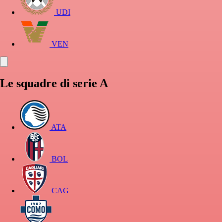
UDI
VEN
Le squadre di serie A
ATA
BOL
CAG