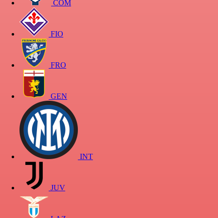
COM
FIO
FRO
GEN
INT
JUV