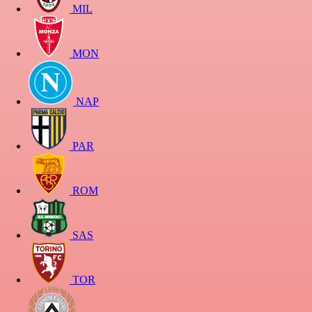
MIL
MON
NAP
PAR
ROM
SAS
TOR