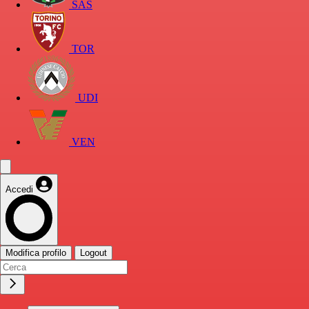
SAS
TOR
UDI
VEN
Accedi
Modifica profilo
Logout