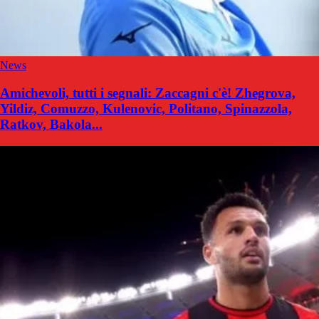
News
Amichevoli, tutti i segnali: Zaccagni c'è! Zhegrova,
Yildiz, Comuzzo, Kulenovic, Politano, Spinazzola,
Ratkov, Bakola...