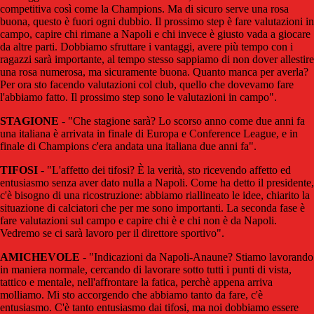
competitiva così come la Champions. Ma di sicuro serve una rosa
buona, questo è fuori ogni dubbio. Il prossimo step è fare valutazioni in
campo, capire chi rimane a Napoli e chi invece è giusto vada a giocare
da altre parti. Dobbiamo sfruttare i vantaggi, avere più tempo con i
ragazzi sarà importante, al tempo stesso sappiamo di non dover allestire
una rosa numerosa, ma sicuramente buona. Quanto manca per averla?
Per ora sto facendo valutazioni col club, quello che dovevamo fare
l'abbiamo fatto. Il prossimo step sono le valutazioni in campo".
STAGIONE
- "Che stagione sarà? Lo scorso anno come due anni fa
una italiana è arrivata in finale di Europa e Conference League, e in
finale di Champions c'era andata una italiana due anni fa".
TIFOSI
- "L'affetto dei tifosi? È la verità, sto ricevendo affetto ed
entusiasmo senza aver dato nulla a Napoli. Come ha detto il presidente,
c'è bisogno di una ricostruzione: abbiamo riallineato le idee, chiarito la
situazione di calciatori che per me sono importanti. La seconda fase è
fare valutazioni sul campo e capire chi è e chi non è da Napoli.
Vedremo se ci sarà lavoro per il direttore sportivo".
AMICHEVOLE
- "Indicazioni da Napoli-Anaune? Stiamo lavorando
in maniera normale, cercando di lavorare sotto tutti i punti di vista,
tattico e mentale, nell'affrontare la fatica, perchè appena arriva
molliamo. Mi sto accorgendo che abbiamo tanto da fare, c'è
entusiasmo. C'è tanto entusiasmo dai tifosi, ma noi dobbiamo essere