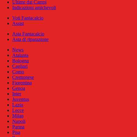
Ultime dai Campi
Indicazioni amichevoli
Voti Fantacalcio
Assist
Asta Fantacalcio
Asta di riparazione
News
Atalanta
Bologna
Cagliari
Como
Cremonese
Fiorentina
Genoa
Inter
Juventus
Lazio
Lecce
Milan
Napoli
Parma
Pisa