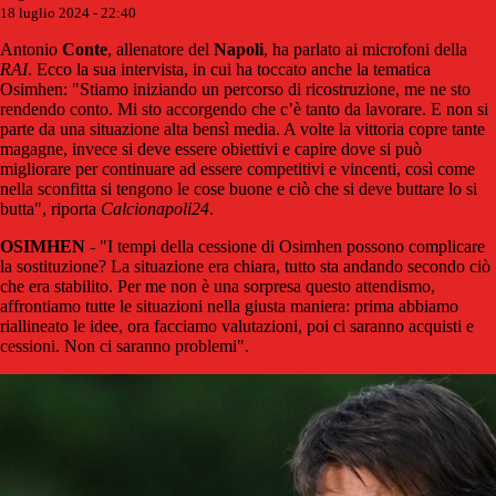
18 luglio 2024 - 22:40
Antonio
Conte
, allenatore del
Napoli
, ha parlato ai microfoni della
RAI
. Ecco la sua intervista, in cui ha toccato anche la tematica
Osimhen: "Stiamo iniziando un percorso di ricostruzione, me ne sto
rendendo conto. Mi sto accorgendo che c’è tanto da lavorare. E non si
parte da una situazione alta bensì media. A volte la vittoria copre tante
magagne, invece si deve essere obiettivi e capire dove si può
migliorare per continuare ad essere competitivi e vincenti, così come
nella sconfitta si tengono le cose buone e ciò che si deve buttare lo si
butta", riporta
Calcionapoli24
.
OSIMHEN
- "I tempi della cessione di Osimhen possono complicare
la sostituzione? La situazione era chiara, tutto sta andando secondo ciò
che era stabilito. Per me non è una sorpresa questo attendismo,
affrontiamo tutte le situazioni nella giusta maniera: prima abbiamo
riallineato le idee, ora facciamo valutazioni, poi ci saranno acquisti e
cessioni. Non ci saranno problemi".