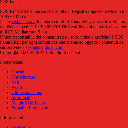
SOS Fanta
SOS Fanta SRL è una società iscritta al Registro Imprese di Milano n.
10057610965.
Il sito
sosfanta.com
di titolarità di SOS Fanta SRL, con sede a Milano,
via Paleocapa 6, C.F./PI 10057610965 è affiliato al network Gazzanet
di RCS Mediagroup S.p.a..
Unico responsabile dei contenuti (testi, foto, video e grafiche) è SOS
Fanta SRL; per ogni comunicazione avente ad oggetto i contenuti del
sito scrivere a
sosfanta@gmail.com
Copyright 2021-2026 © Tutti i diritti riservati.
Footer Menu
Consigli
Chi schierare
Voti
Assist
Ultime dai campi
Infortunati
Maglie SOS Fanta
Probabili Formazioni
Informazioni
Redazione