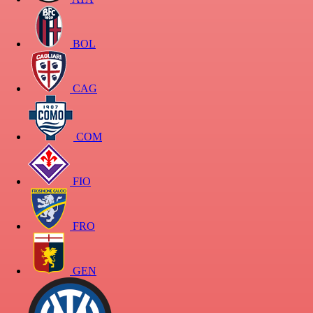
BOL
CAG
COM
FIO
FRO
GEN