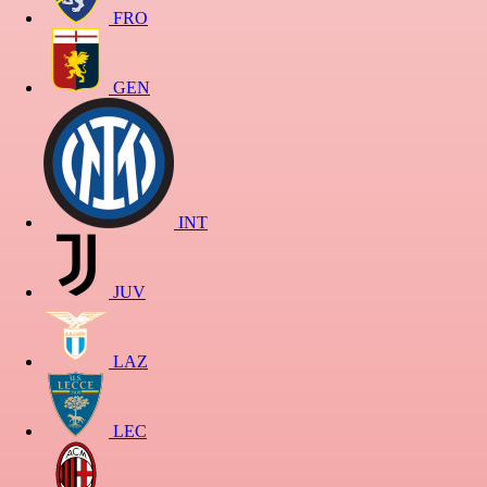
FRO
GEN
INT
JUV
LAZ
LEC