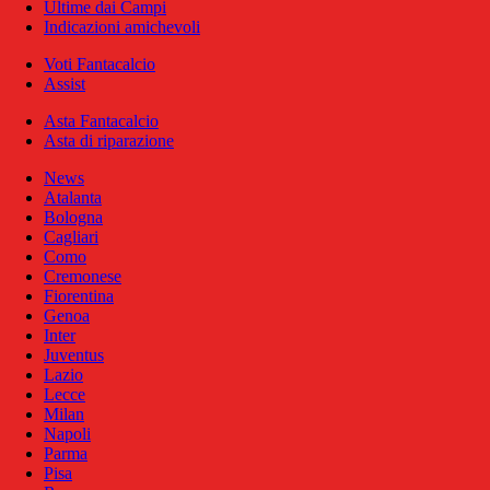
Ultime dai Campi
Indicazioni amichevoli
Voti Fantacalcio
Assist
Asta Fantacalcio
Asta di riparazione
News
Atalanta
Bologna
Cagliari
Como
Cremonese
Fiorentina
Genoa
Inter
Juventus
Lazio
Lecce
Milan
Napoli
Parma
Pisa