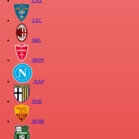
LAZ
LEC
MIL
MON
NAP
PAR
ROM