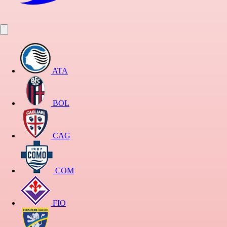
ATA
BOL
CAG
COM
FIO