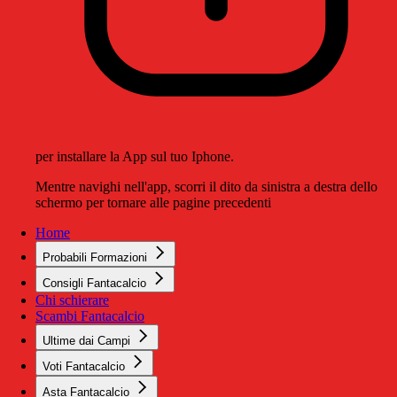
per installare la App sul tuo Iphone.
Mentre navighi nell'app, scorri il dito da sinistra a destra dello
schermo per tornare alle pagine precedenti
Home
Probabili Formazioni
Consigli Fantacalcio
Chi schierare
Scambi Fantacalcio
Ultime dai Campi
Voti Fantacalcio
Asta Fantacalcio