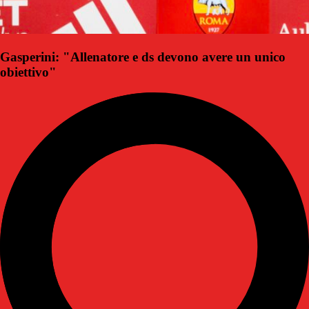
Gasperini: "Allenatore e ds devono avere un unico
obiettivo"