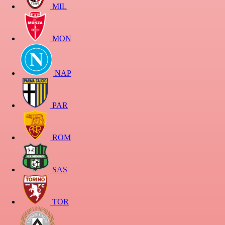
MIL
MON
NAP
PAR
ROM
SAS
TOR