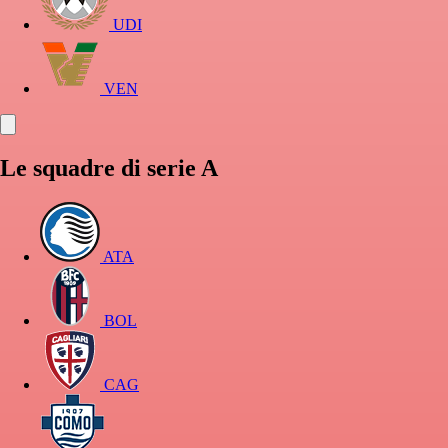
UDI
VEN
Le squadre di serie A
ATA
BOL
CAG