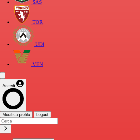
SAS
TOR
UDI
VEN
Accedi
Modifica profilo
Logout