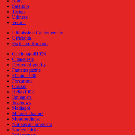
Roma
Sassuolo
Torino
Udinese
Verona
Ultimissime Calciomercato
Ufficialità
Esclusive Romano
Calcionapoli1926
Cittaceleste
Derbyderbyderby
Fantamagazine
FCInter1908
Forzaroma
Golssip
Hellas1903
Ilmilanista
Juvenews
Mediagol
Milanistichannel
Mondoudinese
Notiziecalciomercato
Numericalcio