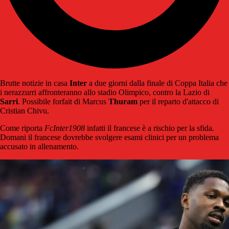
Brutte notizie in casa
Inter
a due giorni dalla finale di Coppa Italia che
i nerazzurri affronteranno allo stadio Olimpico, contro la Lazio di
Sarri
. Possibile forfait di Marcus
Thuram
per il reparto d'attacco di
Cristian Chivu.
Come riporta
FcInter1908
infatti il francese è a rischio per la sfida.
Domani il francese dovrebbe svolgere esami clinici per un problema
accusato in allenamento.