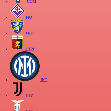
COM
FIO
FRO
GEN
INT
JUV