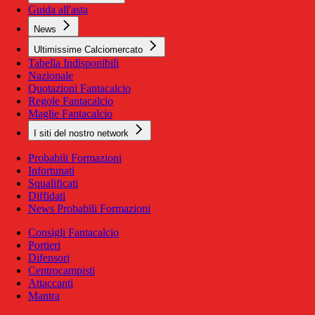
Guida all'asta
News
Ultimissime Calciomercato
Tabella Indisponibili
Nazionale
Quotazioni Fantacalcio
Regole Fantacalcio
Maglie Fantacalcio
I siti del nostro network
Probabili Formazioni
Infortunati
Squalificati
Diffidati
News Probabili Formazioni
Consigli Fantacalcio
Portieri
Difensori
Centrocampisti
Attaccanti
Mantra