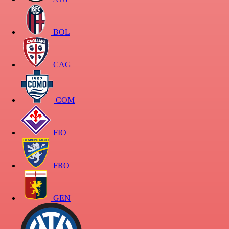
BOL
CAG
COM
FIO
FRO
GEN