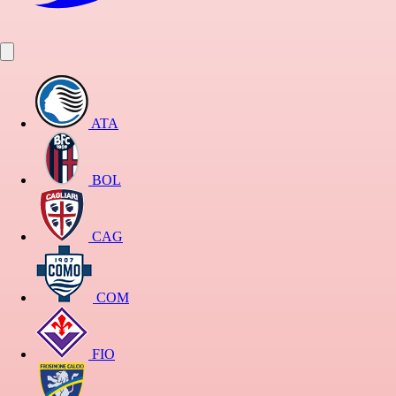
ATA
BOL
CAG
COM
FIO