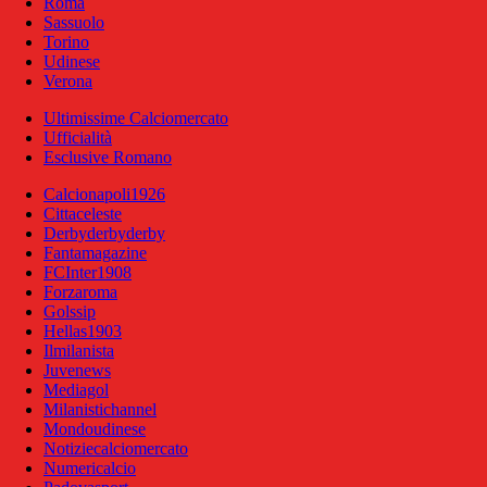
Roma
Sassuolo
Torino
Udinese
Verona
Ultimissime Calciomercato
Ufficialità
Esclusive Romano
Calcionapoli1926
Cittaceleste
Derbyderbyderby
Fantamagazine
FCInter1908
Forzaroma
Golssip
Hellas1903
Ilmilanista
Juvenews
Mediagol
Milanistichannel
Mondoudinese
Notiziecalciomercato
Numericalcio