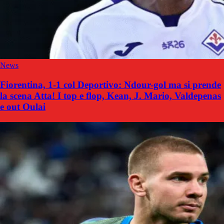
News
Fiorentina, 1-1 col Deportivo: Ndour-gol ma si prende
la scena Atta! I top e flop, Kean, J. Mario, Valdepenas
e out Oulai