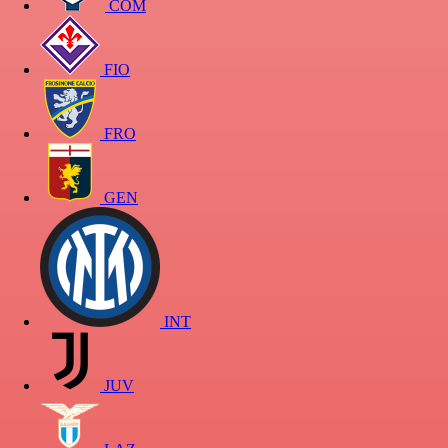
COM
FIO
FRO
GEN
INT
JUV