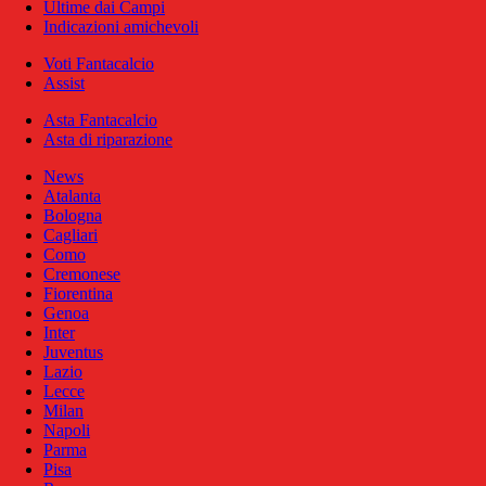
Ultime dai Campi
Indicazioni amichevoli
Voti Fantacalcio
Assist
Asta Fantacalcio
Asta di riparazione
News
Atalanta
Bologna
Cagliari
Como
Cremonese
Fiorentina
Genoa
Inter
Juventus
Lazio
Lecce
Milan
Napoli
Parma
Pisa