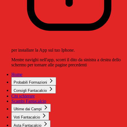
per installare la App sul tuo Iphone.
Mentre navighi nell'app, scorri il dito da sinistra a destra dello
schermo per tornare alle pagine precedenti
Home
Probabili Formazioni
Consigli Fantacalcio
Chi schierare
Scambi Fantacalcio
Ultime dai Campi
Voti Fantacalcio
Asta Fantacalcio