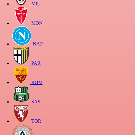
MIL
MON
NAP
PAR
ROM
SAS
TOR