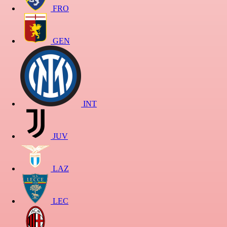
FRO
GEN
INT
JUV
LAZ
LEC