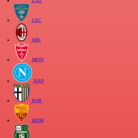
LAZ
LEC
MIL
MON
NAP
PAR
ROM