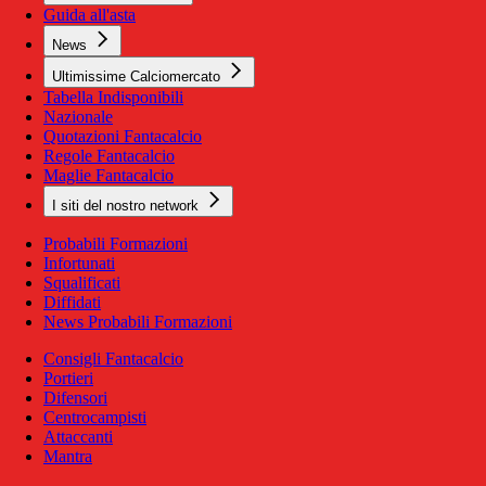
Guida all'asta
News
Ultimissime Calciomercato
Tabella Indisponibili
Nazionale
Quotazioni Fantacalcio
Regole Fantacalcio
Maglie Fantacalcio
I siti del nostro network
Probabili Formazioni
Infortunati
Squalificati
Diffidati
News Probabili Formazioni
Consigli Fantacalcio
Portieri
Difensori
Centrocampisti
Attaccanti
Mantra