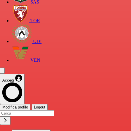
SAS
TOR
UDI
VEN
Accedi
Modifica profilo
Logout