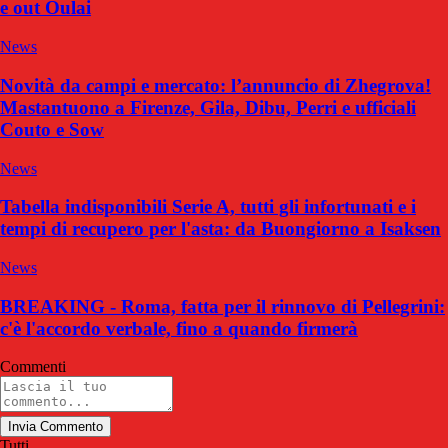
e out Oulai
News
Novità da campi e mercato: l’annuncio di Zhegrova!
Mastantuono a Firenze, Gila, Dibu, Perri e ufficiali
Couto e Sow
News
Tabella indisponibili Serie A, tutti gli infortunati e i
tempi di recupero per l'asta: da Buongiorno a Isaksen
News
BREAKING - Roma, fatta per il rinnovo di Pellegrini:
c'è l'accordo verbale, fino a quando firmerà
Commenti
Invia Commento
Tutti