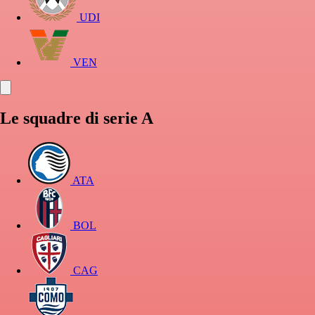
UDI
VEN
Le squadre di serie A
ATA
BOL
CAG