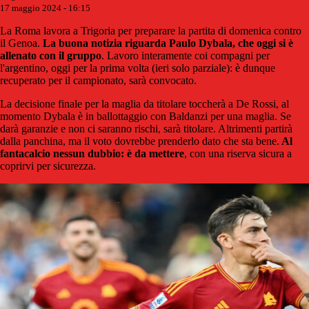
17 maggio 2024 - 16:15
La Roma lavora a Trigoria per preparare la partita di domenica contro
il Genoa.
La buona notizia riguarda Paulo Dybala, che oggi si è
allenato con il gruppo
. Lavoro interamente coi compagni per
l'argentino, oggi per la prima volta (ieri solo parziale): è dunque
recuperato per il campionato, sarà convocato.
La decisione finale per la maglia da titolare toccherà a De Rossi, al
momento Dybala è in ballottaggio con Baldanzi per una maglia. Se
darà garanzie e non ci saranno rischi, sarà titolare. Altrimenti partirà
dalla panchina, ma il voto dovrebbe prenderlo dato che sta bene.
Al
fantacalcio nessun dubbio: è da mettere
, con una riserva sicura a
coprirvi per sicurezza.