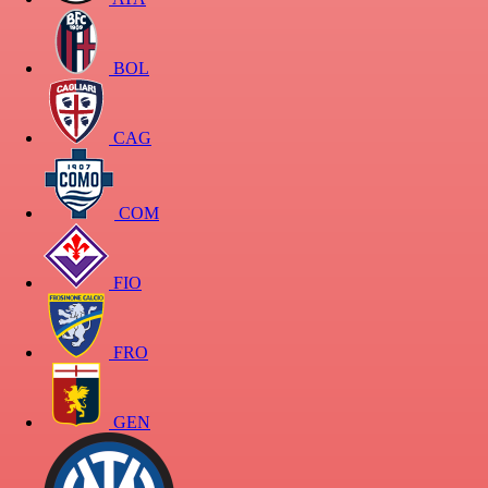
BOL
CAG
COM
FIO
FRO
GEN