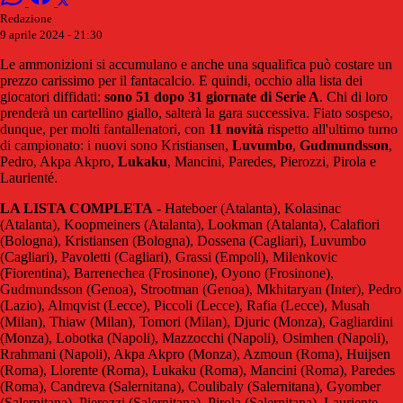
Redazione
9 aprile 2024 - 21:30
Le ammonizioni si accumulano e anche una squalifica può costare un
prezzo carissimo per il fantacalcio. E quindi, occhio alla lista dei
giocatori diffidati:
sono 51 dopo 31 giornate di Serie A
. Chi di loro
prenderà un cartellino giallo, salterà la gara successiva. Fiato sospeso,
dunque, per molti fantallenatori, con
11 novità
rispetto all'ultimo turno
di campionato: i nuovi sono Kristiansen,
Luvumbo
,
Gudmundsson
,
Pedro, Akpa Akpro,
Lukaku
, Mancini, Paredes, Pierozzi, Pirola e
Laurienté.
LA LISTA COMPLETA
- Hateboer (Atalanta), Kolasinac
(Atalanta), Koopmeiners (Atalanta), Lookman (Atalanta), Calafiori
(Bologna), Kristiansen (Bologna), Dossena (Cagliari), Luvumbo
(Cagliari), Pavoletti (Cagliari), Grassi (Empoli), Milenkovic
(Fiorentina), Barrenechea (Frosinone), Oyono (Frosinone),
Gudmundsson (Genoa), Strootman (Genoa), Mkhitaryan (Inter), Pedro
(Lazio), Almqvist (Lecce), Piccoli (Lecce), Rafia (Lecce), Musah
(Milan), Thiaw (Milan), Tomori (Milan), Djuric (Monza), Gagliardini
(Monza), Lobotka (Napoli), Mazzocchi (Napoli), Osimhen (Napoli),
Rrahmani (Napoli), Akpa Akpro (Monza), Azmoun (Roma), Huijsen
(Roma), Llorente (Roma), Lukaku (Roma), Mancini (Roma), Paredes
(Roma), Candreva (Salernitana), Coulibaly (Salernitana), Gyomber
(Salernitana), Pierozzi (Salernitana), Pirola (Salernitana), Lauriente