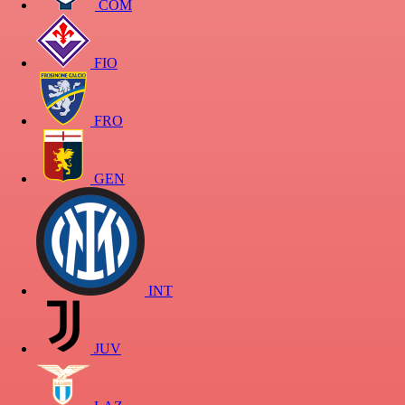
COM
FIO
FRO
GEN
INT
JUV