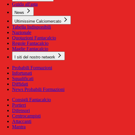
Guida all'asta
News
Ultimissime Calciomercato
Tabella Indisponibili
Nazionale
Quotazioni Fantacalcio
Regole Fantacalcio
Maglie Fantacalcio
I siti del nostro network
Probabili Formazioni
Infortunati
Squalificati
Diffidati
News Probabili Formazioni
Consigli Fantacalcio
Portieri
Difensori
Centrocampisti
Attaccanti
Mantra