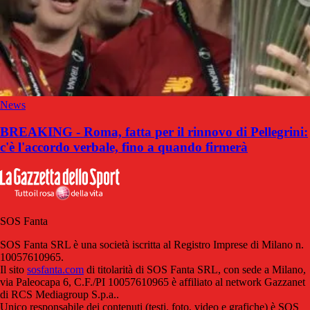
News
BREAKING - Roma, fatta per il rinnovo di Pellegrini:
c'è l'accordo verbale, fino a quando firmerà
SOS Fanta
SOS Fanta SRL è una società iscritta al Registro Imprese di Milano n.
10057610965.
Il sito
sosfanta.com
di titolarità di SOS Fanta SRL, con sede a Milano,
via Paleocapa 6, C.F./PI 10057610965 è affiliato al network Gazzanet
di RCS Mediagroup S.p.a..
Unico responsabile dei contenuti (testi, foto, video e grafiche) è SOS