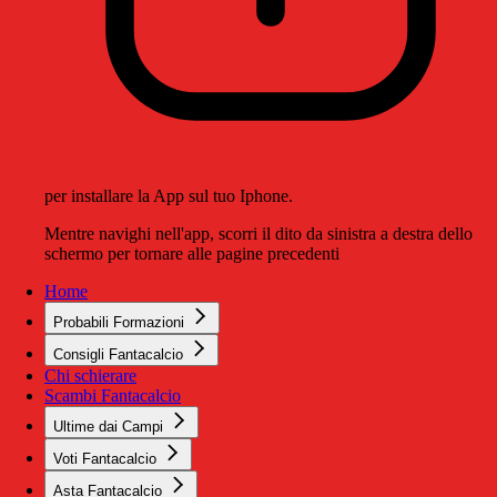
per installare la App sul tuo Iphone.
Mentre navighi nell'app, scorri il dito da sinistra a destra dello
schermo per tornare alle pagine precedenti
Home
Probabili Formazioni
Consigli Fantacalcio
Chi schierare
Scambi Fantacalcio
Ultime dai Campi
Voti Fantacalcio
Asta Fantacalcio