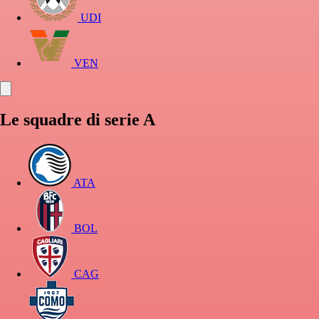
UDI
VEN
Le squadre di serie A
ATA
BOL
CAG