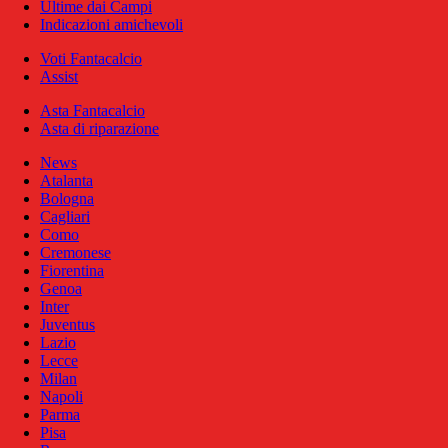
Ultime dai Campi
Indicazioni amichevoli
Voti Fantacalcio
Assist
Asta Fantacalcio
Asta di riparazione
News
Atalanta
Bologna
Cagliari
Como
Cremonese
Fiorentina
Genoa
Inter
Juventus
Lazio
Lecce
Milan
Napoli
Parma
Pisa