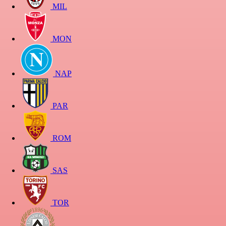
MIL
MON
NAP
PAR
ROM
SAS
TOR