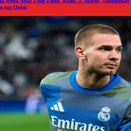
la scena Atta! I top e flop, Kean, J. Mario, Valdepenas
e out Oulai