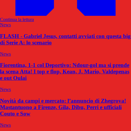
Continua la lettura
News
FLASH - Gabriel Jesus, contatti avviati con questa big
di Serie A: lo scenario
News
Fiorentina, 1-1 col Deportivo: Ndour-gol ma si prende
la scena Atta! I top e flop, Kean, J. Mario, Valdepenas
e out Oulai
News
Novità da campi e mercato: l’annuncio di Zhegrova!
Mastantuono a Firenze, Gila, Dibu, Perri e ufficiali
Couto e Sow
News