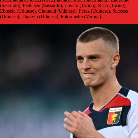
(Sassuolo), Pedersen (Sassuolo), Lovato (Torino), Ricci (Torino),
Ebosele (Udinese), Giannetti (Udinese), Perez (Udinese), Success
(Udinese), Thauvin (Udinese), Folorunsho (Verona).