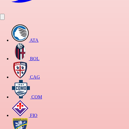
ATA
BOL
CAG
COM
FIO