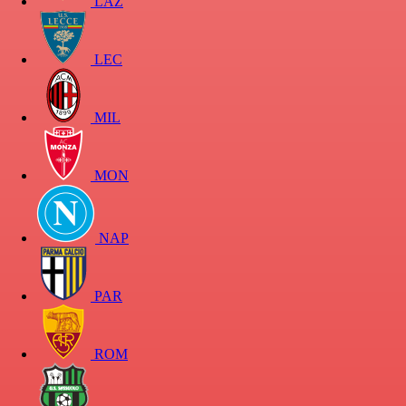
LAZ
LEC
MIL
MON
NAP
PAR
ROM