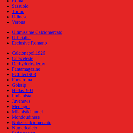
Roma
Sassuolo
Torino
Udinese
Verona
Ultimissime Calciomercato
Ufficialità
Esclusive Romano
Calcionapoli1926
Cittaceleste
Derbyderbyderby
Fantamagazine
FCInter1908
Forzaroma
Golssip
Hellas1903
Ilmilanista
Juvenews
Mediagol
Milanistichannel
Mondoudinese
Notiziecalciomercato
Numericalcio