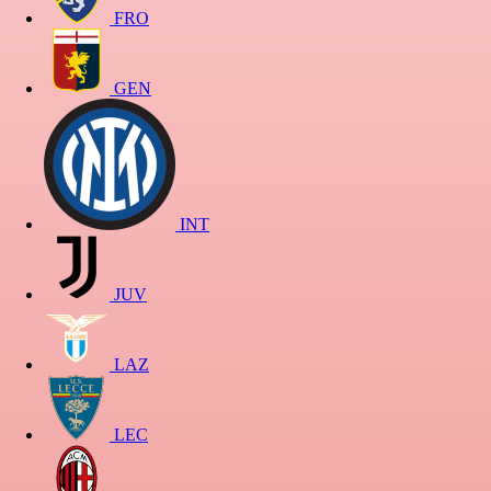
FRO
GEN
INT
JUV
LAZ
LEC