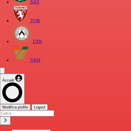
SAS
TOR
UDI
VEN
Accedi
Modifica profilo
Logout