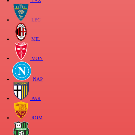
LAZ
LEC
MIL
MON
NAP
PAR
ROM