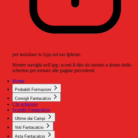
per installare la App sul tuo Iphone.
Mentre navighi nell'app, scorri il dito da sinistra a destra dello
schermo per tornare alle pagine precedenti
Home
Probabili Formazioni
Consigli Fantacalcio
Chi schierare
Scambi Fantacalcio
Ultime dai Campi
Voti Fantacalcio
Asta Fantacalcio