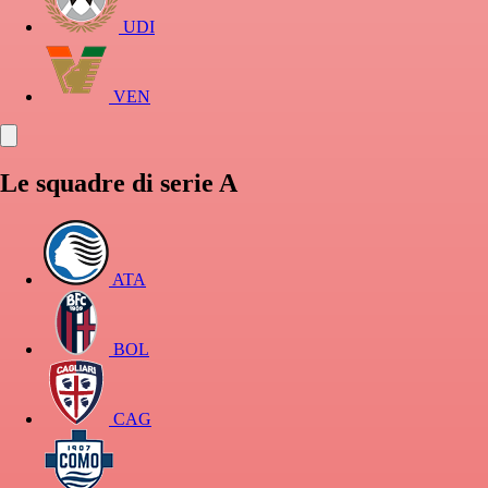
UDI
VEN
Le squadre di serie A
ATA
BOL
CAG