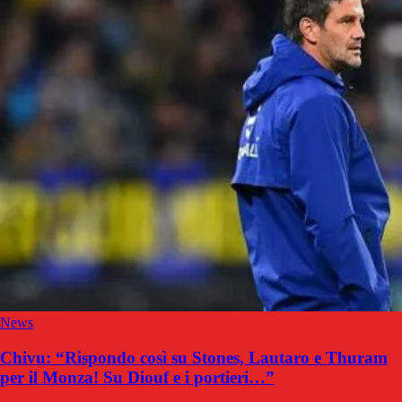
News
Chivu: “Rispondo così su Stones, Lautaro e Thuram
per il Monza! Su Diouf e i portieri…”