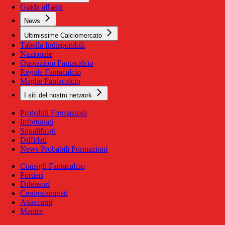
Guida all'asta
News
Ultimissime Calciomercato
Tabella Indisponibili
Nazionale
Quotazioni Fantacalcio
Regole Fantacalcio
Maglie Fantacalcio
I siti del nostro network
Probabili Formazioni
Infortunati
Squalificati
Diffidati
News Probabili Formazioni
Consigli Fantacalcio
Portieri
Difensori
Centrocampisti
Attaccanti
Mantra