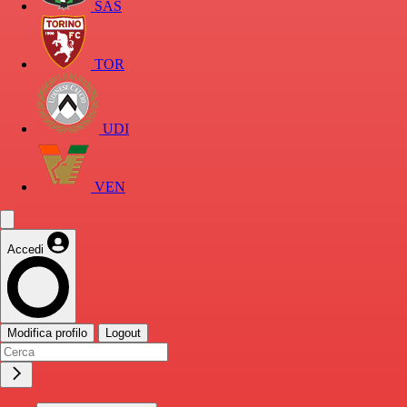
SAS
TOR
UDI
VEN
Accedi
Modifica profilo
Logout