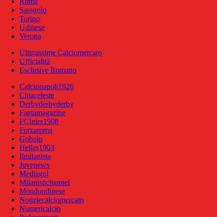
Roma
Sassuolo
Torino
Udinese
Verona
Ultimissime Calciomercato
Ufficialità
Esclusive Romano
Calcionapoli1926
Cittaceleste
Derbyderbyderby
Fantamagazine
FCInter1908
Forzaroma
Golssip
Hellas1903
Ilmilanista
Juvenews
Mediagol
Milanistichannel
Mondoudinese
Notiziecalciomercato
Numericalcio