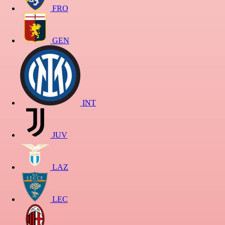
FRO
GEN
INT
JUV
LAZ
LEC