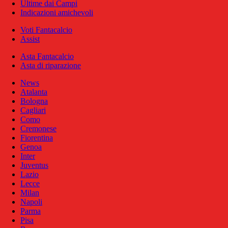
Ultime dai Campi
Indicazioni amichevoli
Voti Fantacalcio
Assist
Asta Fantacalcio
Asta di riparazione
News
Atalanta
Bologna
Cagliari
Como
Cremonese
Fiorentina
Genoa
Inter
Juventus
Lazio
Lecce
Milan
Napoli
Parma
Pisa