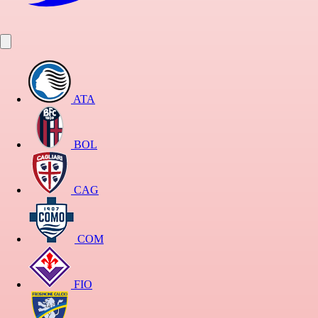
ATA
BOL
CAG
COM
FIO