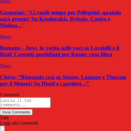
News
Gasperini: "Ci vuole tempo per Pellegrini, quando
sarà pronto! Su Koulierakis, Dybala, Castro e
Molina..."
News
Romano - Juve, la verità sulle voci su Locatelli e il
Real! Contatti quotidiani per Kessie: cosa filtra
News
Chivu: “Rispondo così su Stones, Lautaro e Thuram
per il Monza! Su Diouf e i portieri…”
Commenti
Invia Commento
Tutti
Leggi altri commenti