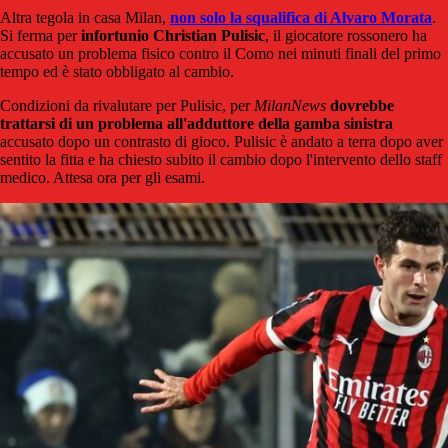
Altra tegola in casa Milan,
non solo la squalifica di Alvaro Morata
.
Si ferma per
infortunio Christian Pulisic
, il giocatore rossonero ha
accusato un problema fisico contro il Como nei minuti finali del primo
tempo ed è stato obbligato al cambio.
Condizioni da rivalutare per Pulisic, per
MilanNews
dovrebbe
trattarsi di un problema all'adduttore della gamba sinistra
accusato dopo un contrasto di gioco. Pulisic è andato a terra dopo aver
sentito la fitta e ha chiesto subito il cambio dopo l'intervento dello staff
medico. Attesa ora per gli esami.