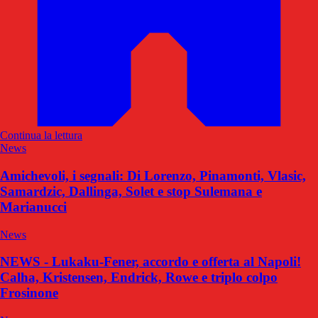
Continua la lettura
News
Amichevoli, i segnali: Di Lorenzo, Pinamonti, Vlasic,
Samardzic, Dallinga, Solet e stop Sulemana e
Marianucci
News
NEWS - Lukaku-Fener, accordo e offerta al Napoli!
Calha, Kristensen, Endrick, Rowe e triplo colpo
Frosinone