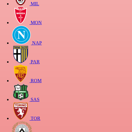
MIL
MON
NAP
PAR
ROM
SAS
TOR