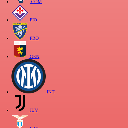
COM
FIO
FRO
GEN
INT
JUV