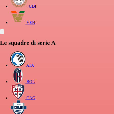
UDI
VEN
Le squadre di serie A
ATA
BOL
CAG