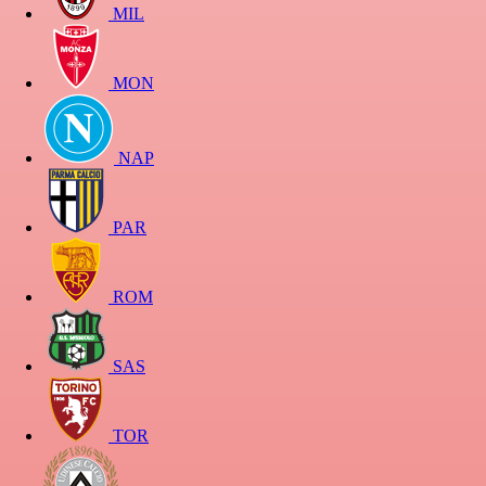
MIL
MON
NAP
PAR
ROM
SAS
TOR