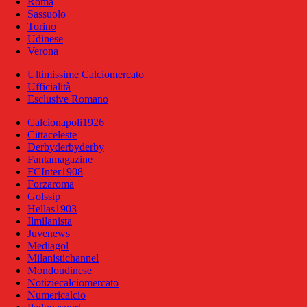
Roma
Sassuolo
Torino
Udinese
Verona
Ultimissime Calciomercato
Ufficialità
Esclusive Romano
Calcionapoli1926
Cittaceleste
Derbyderbyderby
Fantamagazine
FCInter1908
Forzaroma
Golssip
Hellas1903
Ilmilanista
Juvenews
Mediagol
Milanistichannel
Mondoudinese
Notiziecalciomercato
Numericalcio