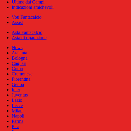
Ultime dai Campi
Indicazioni amichevoli
Voti Fantacalcio
Assist
Asta Fantacalcio
Asta di riparazione
News
Atalanta
Bologna
Cagliari
Como
Cremonese
Fiorentina
Genoa
Inter
Juventus
Lazio
Lecce
Milan
Napoli
Parma
Pisa