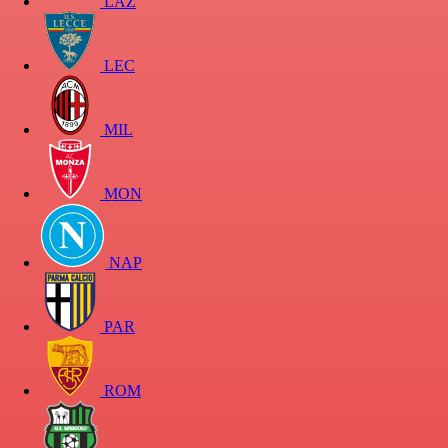
LAZ
LEC
MIL
MON
NAP
PAR
ROM