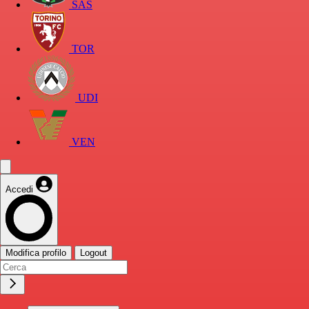
SAS
TOR
UDI
VEN
Accedi
Modifica profilo
Logout