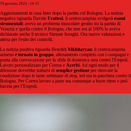
16 gennaio 2025 - 14:15
Aggiornamenti in casa Inter dopo la partita col Bologna. La notizia
negativa riguarda Davide
Frattesi
, il centrocampista svolgerà
esami
strumentali
: aveva un problema muscolare gestito tra la partita di
Venezia e quella contro il Bologna, che non era al 100% lo aveva
dichiarato anche il tecnico Simone Inzaghi. Ora nuove valutazioni e
attesa per l'esito dei controlli.
La notizia positiva riguarda Henrikh
Mkhitaryan
: il centrocampista
armeno
è tornato in gruppo
, allenamento completo con i compagni e
punta alla convocazione per la sfida di domenica sera contro l'Empoli.
Lavoro personalizzato per Correa e
Acerbi
. Ad ogni modo per il
difensore dovrebbe trattarsi di
semplice gestione
per ritrovare la
condizione dopo le tante settimane di stop, ieri era in panchina contro il
Bologna. Per Correa lavoro a parte ma comunque a buon ritmo e può
farcela per l’Empoli.