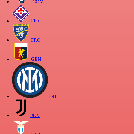
COM
FIO
FRO
GEN
INT
JUV