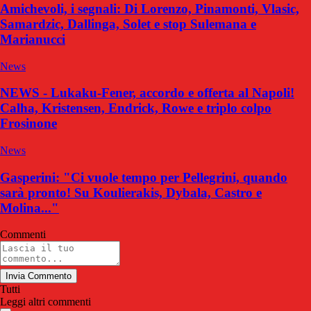
Amichevoli, i segnali: Di Lorenzo, Pinamonti, Vlasic,
Samardzic, Dallinga, Solet e stop Sulemana e
Marianucci
News
NEWS - Lukaku-Fener, accordo e offerta al Napoli!
Calha, Kristensen, Endrick, Rowe e triplo colpo
Frosinone
News
Gasperini: "Ci vuole tempo per Pellegrini, quando
sarà pronto! Su Koulierakis, Dybala, Castro e
Molina..."
Commenti
Invia Commento
Tutti
Leggi altri commenti