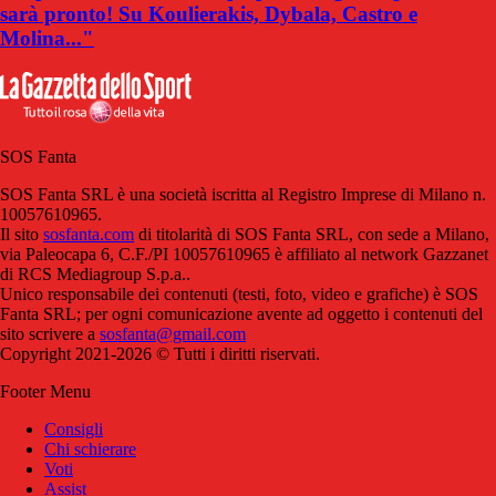
sarà pronto! Su Koulierakis, Dybala, Castro e
Molina..."
SOS Fanta
SOS Fanta SRL è una società iscritta al Registro Imprese di Milano n.
10057610965.
Il sito
sosfanta.com
di titolarità di SOS Fanta SRL, con sede a Milano,
via Paleocapa 6, C.F./PI 10057610965 è affiliato al network Gazzanet
di RCS Mediagroup S.p.a..
Unico responsabile dei contenuti (testi, foto, video e grafiche) è SOS
Fanta SRL; per ogni comunicazione avente ad oggetto i contenuti del
sito scrivere a
sosfanta@gmail.com
Copyright 2021-2026 © Tutti i diritti riservati.
Footer Menu
Consigli
Chi schierare
Voti
Assist