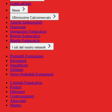
Guida all'asta
News
Ultimissime Calciomercato
Tabella Indisponibili
Nazionale
Quotazioni Fantacalcio
Regole Fantacalcio
Maglie Fantacalcio
I siti del nostro network
Probabili Formazioni
Infortunati
Squalificati
Diffidati
News Probabili Formazioni
Consigli Fantacalcio
Portieri
Difensori
Centrocampisti
Attaccanti
Mantra