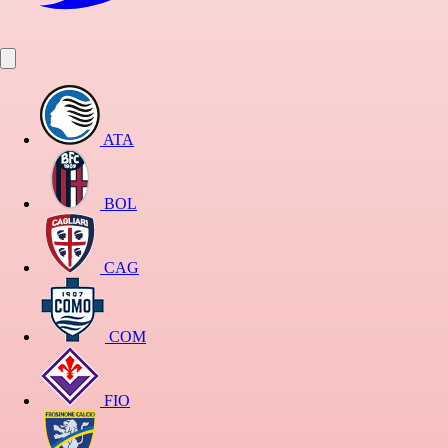
ATA
BOL
CAG
COM
FIO