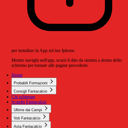
per installare la App sul tuo Iphone.
Mentre navighi nell'app, scorri il dito da sinistra a destra dello
schermo per tornare alle pagine precedenti
Home
Probabili Formazioni
Consigli Fantacalcio
Chi schierare
Scambi Fantacalcio
Ultime dai Campi
Voti Fantacalcio
Asta Fantacalcio