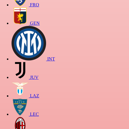
FRO
GEN
INT
JUV
LAZ
LEC