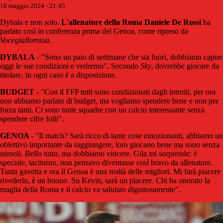
18 maggio 2024 - 21:45
Dybala e non solo.
L'allenatore della Roma Daniele De Rossi
ha
parlato così in conferenza prima del Genoa, come ripreso da
Vocegiallorossa
.
DYBALA
- "Sono un paio di settimane che sta fuori, dobbiamo capire
oggi le sue condizioni e vedremo". Secondo
Sky
, dovrebbe giocare da
titolare, in ogni caso è a disposizione.
BUDGET
- "Con il FFP tutti sono condizionati dagli introiti, per ora
non abbiamo parlato di budget, ma vogliamo spendere bene e non per
forza tanti. Ci sono tante squadre con un calcio interessante senza
spendere cifre folli".
GENOA
- "Il match? Sarà ricco di tante cose emozionanti, abbiamo un
obiettivo importante da raggiungere, loro giocano bene ma sono senza
stimoli. Bello tutto, ma dobbiamo vincere. Gila mi sorprende: è
speciale, taciturno, non pensavo diventasse così bravo da allenatore.
Tanta gavetta e ora il Genoa è una realtà delle migliori. Mi farà piacere
rivederlo, è un buono. Su Kevin, sarà un piacere. Chi ha onorato la
maglia della Roma e il calcio va salutato dignitosamente".