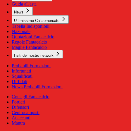
Guida all'asta
News
Ultimissime Calciomercato
Tabella Indisponibili
Nazionale
Quotazioni Fantacalcio
Regole Fantacalcio
Maglie Fantacalcio
I siti del nostro network
Probabili Formazioni
Infortunati
Squalificati
Diffidati
News Probabili Formazioni
Consigli Fantacalcio
Portieri
Difensori
Centrocampisti
Attaccanti
Mantra