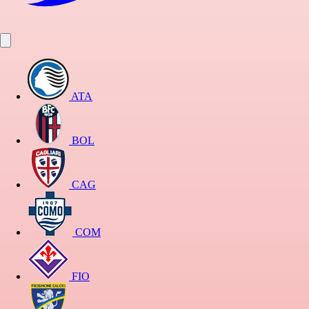
ATA
BOL
CAG
COM
FIO