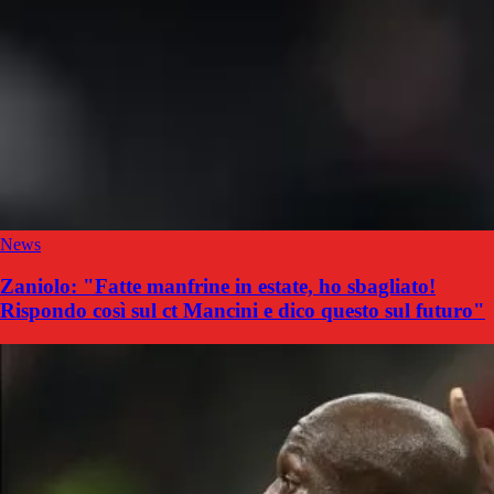
News
Zaniolo: "Fatte manfrine in estate, ho sbagliato!
Rispondo così sul ct Mancini e dico questo sul futuro"