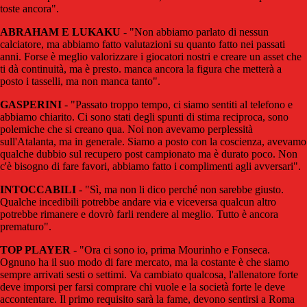
toste ancora".
ABRAHAM E LUKAKU
- "Non abbiamo parlato di nessun
calciatore, ma abbiamo fatto valutazioni su quanto fatto nei passati
anni. Forse è meglio valorizzare i giocatori nostri e creare un asset che
ti dà continuità, ma è presto. manca ancora la figura che metterà a
posto i tasselli, ma non manca tanto".
GASPERINI
- "Passato troppo tempo, ci siamo sentiti al telefono e
abbiamo chiarito. Ci sono stati degli spunti di stima reciproca, sono
polemiche che si creano qua. Noi non avevamo perplessità
sull'Atalanta, ma in generale. Siamo a posto con la coscienza, avevamo
qualche dubbio sul recupero post campionato ma è durato poco. Non
c'è bisogno di fare favori, abbiamo fatto i complimenti agli avversari".
INTOCCABILI
- "Sì, ma non li dico perché non sarebbe giusto.
Qualche incedibili potrebbe andare via e viceversa qualcun altro
potrebbe rimanere e dovrò farli rendere al meglio. Tutto è ancora
prematuro".
TOP PLAYER
- "Ora ci sono io, prima Mourinho e Fonseca.
Ognuno ha il suo modo di fare mercato, ma la costante è che siamo
sempre arrivati sesti o settimi. Va cambiato qualcosa, l'allenatore forte
deve imporsi per farsi comprare chi vuole e la società forte le deve
accontentare. Il primo requisito sarà la fame, devono sentirsi a Roma