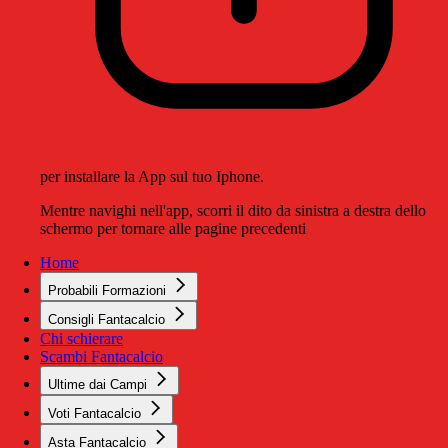
per installare la App sul tuo Iphone.
Mentre navighi nell'app, scorri il dito da sinistra a destra dello
schermo per tornare alle pagine precedenti
Home
Probabili Formazioni
Consigli Fantacalcio
Chi schierare
Scambi Fantacalcio
Ultime dai Campi
Voti Fantacalcio
Asta Fantacalcio