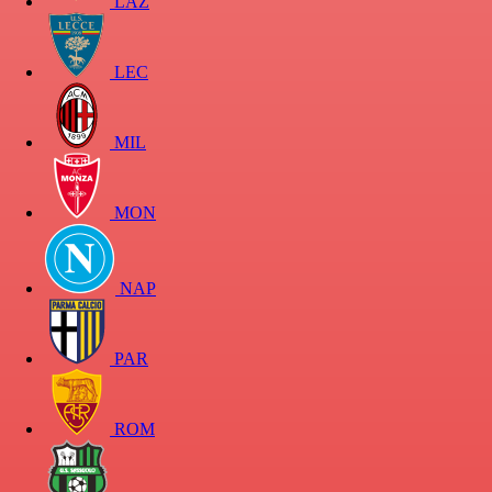
LAZ
LEC
MIL
MON
NAP
PAR
ROM