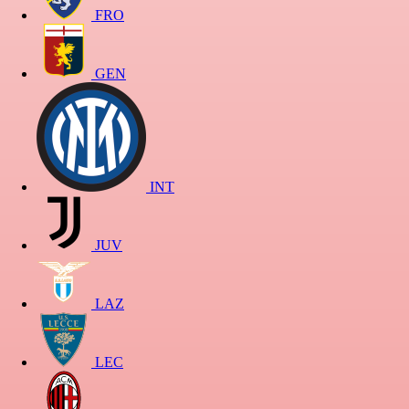
FRO
GEN
INT
JUV
LAZ
LEC