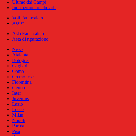
Ultime dai Campi
Indicazioni amichevoli
Voti Fantacalcio
Assist
Asta Fantacalcio
Asta di riparazione
News
Atalanta
Bologna
Cagliari
Como
Cremonese
Fiorentina
Genoa
Inter
Juventus
Lazio
Lecce
Milan
Napoli
Parma
Pisa