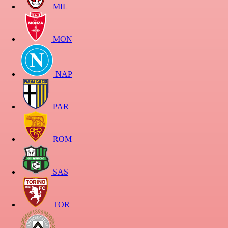
MIL
MON
NAP
PAR
ROM
SAS
TOR