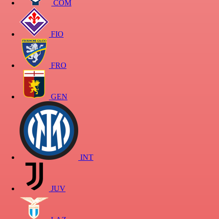
COM
FIO
FRO
GEN
INT
JUV