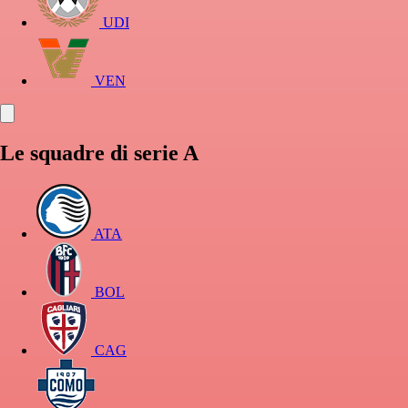
UDI
VEN
Le squadre di serie A
ATA
BOL
CAG