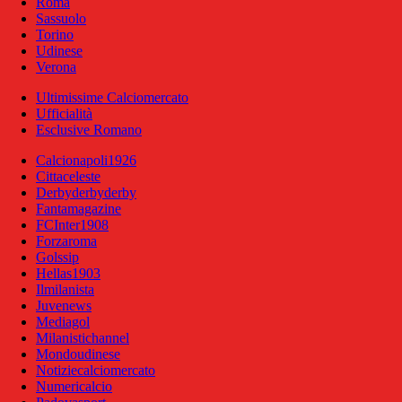
Roma
Sassuolo
Torino
Udinese
Verona
Ultimissime Calciomercato
Ufficialità
Esclusive Romano
Calcionapoli1926
Cittaceleste
Derbyderbyderby
Fantamagazine
FCInter1908
Forzaroma
Golssip
Hellas1903
Ilmilanista
Juvenews
Mediagol
Milanistichannel
Mondoudinese
Notiziecalciomercato
Numericalcio