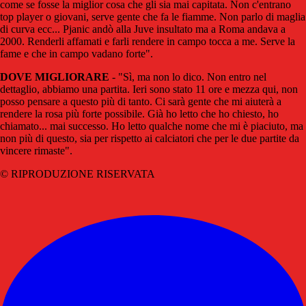
come se fosse la miglior cosa che gli sia mai capitata. Non c'entrano
top player o giovani, serve gente che fa le fiamme. Non parlo di maglia
di curva ecc... Pjanic andò alla Juve insultato ma a Roma andava a
2000. Renderli affamati e farli rendere in campo tocca a me. Serve la
fame e che in campo vadano forte".
DOVE MIGLIORARE
- "Sì, ma non lo dico. Non entro nel
dettaglio, abbiamo una partita. Ieri sono stato 11 ore e mezza qui, non
posso pensare a questo più di tanto. Ci sarà gente che mi aiuterà a
rendere la rosa più forte possibile. Già ho letto che ho chiesto, ho
chiamato... mai successo. Ho letto qualche nome che mi è piaciuto, ma
non più di questo, sia per rispetto ai calciatori che per le due partite da
vincere rimaste".
© RIPRODUZIONE RISERVATA