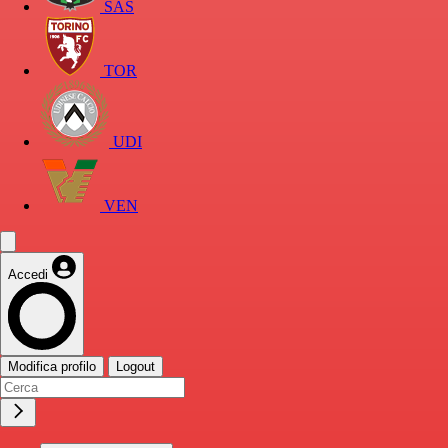
SAS
TOR
UDI
VEN
Accedi
Modifica profilo
Logout