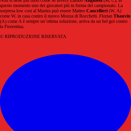
Non si tiene più fuori come M invece Zambo
Anguissa
(M, C), in
questo momento uno dei giocatori più in forma del campionato. La
sorpresa low cost al Mantra può essere Matteo
Cancellieri
(W, A)
come W, in casa contro il nuovo Monza di Bocchetti. Florian
Thauvin
(A) come A è sempre un’ottima soluzione, arriva da un bel gol contro
la Fiorentina.
© RIPRODUZIONE RISERVATA