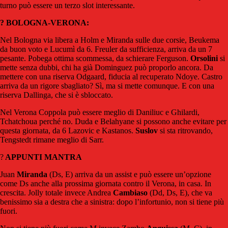
turno può essere un terzo slot interessante.
? BOLOGNA-VERONA:
Nel Bologna via libera a Holm e Miranda sulle due corsie, Beukema
da buon voto e Lucumì da 6. Freuler da sufficienza, arriva da un 7
pesante. Pobega ottima scommessa, da schierare Ferguson.
Orsolini
si
mette senza dubbi, chi ha già Dominguez può proporlo ancora. Da
mettere con una riserva Odgaard, fiducia al recuperato Ndoye. Castro
arriva da un rigore sbagliato? Sì, ma si mette comunque. E con una
riserva Dallinga, che si è sbloccato.
Nel Verona Coppola può essere meglio di Daniliuc e Ghilardi,
Tchatchoua perché no. Duda e Belahyane si possono anche evitare per
questa giornata, da 6 Lazovic e Kastanos.
Suslov
si sta ritrovando,
Tengstedt rimane meglio di Sarr.
?
APPUNTI MANTRA
Juan
Miranda
(Ds, E) arriva da un assist e può essere un’opzione
come Ds anche alla prossima giornata contro il Verona, in casa. In
crescita. Jolly totale invece Andrea
Cambiaso
(Dd, Ds, E), che va
benissimo sia a destra che a sinistra: dopo l’infortunio, non si tiene più
fuori.