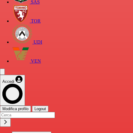
SAS
TOR
UDI
VEN
Accedi
Modifica profilo
Logout