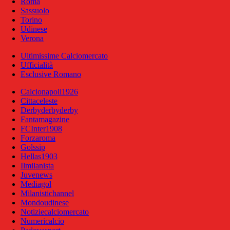
Roma
Sassuolo
Torino
Udinese
Verona
Ultimissime Calciomercato
Ufficialità
Esclusive Romano
Calcionapoli1926
Cittaceleste
Derbyderbyderby
Fantamagazine
FCInter1908
Forzaroma
Golssip
Hellas1903
Ilmilanista
Juvenews
Mediagol
Milanistichannel
Mondoudinese
Notiziecalciomercato
Numericalcio