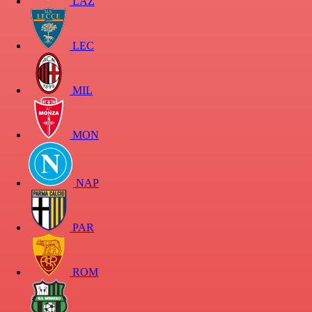
LAZ
LEC
MIL
MON
NAP
PAR
ROM