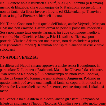
Nell’Udinese no a Kristensen e Tourè, sì a Bijol. Zemura (o Kamara)
meglio di Ehizibue, che è comunque da 6. Karlstrom
regolarista
ma
non da fanta, via libera invece a Lovric ed Ekkelenkamp. Thauvin e
Lucca
in gol a Firenze: schierateli ancora.
Nel Torino Coco non è più quello dell’inizio, anche Vojvoda, Maripan
e Masina non esaltano. Lazaro ormai ha perso il posto ma Pedersen e
Sosa non danno tutte queste garanzie, tra i due comunque meglio il
secondo. No a Gineitis e Linetty,
Ricci
la solita sufficienza può
portarla. Vlasic e Adams con una riserva, non da escludere a priori,
anzi (ricordate Empoli?). Karamoh non ispira, Sanabria in crisi e deve
sbloccarsi.
? NAPOLI-VENEZIA:
La difesa del Napoli rimane approvata anche senza Buongiorno, in
particolare Di Lorenzo e Rrahmani. Ma anche Olivera è da schierare.
Juan Jesus da 6 e poco più. A centrocampo da buon voto Lobotka,
anche da bonus McTominay e uno scatenato
Anguissa
. Politano in
questo match può avere una maglia al fanta, se coperti. Promossi sia
Neres che Kvaratskhelia senza fare errori, evitate rimpianti. Lukaku si
mette.
Nel Venezia no alla difesa in blocco, anche gli esterni Zampano ed
Ellertson rischiano a Napoli. Nicolussi Caviglia aveva fatto molto bene