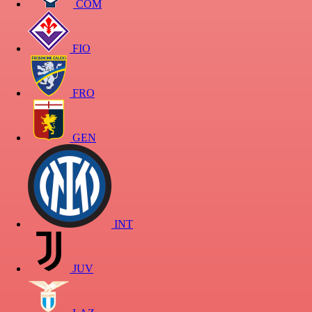
COM
FIO
FRO
GEN
INT
JUV