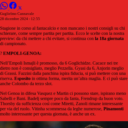
Guglielmo Cannavale
28 dicembre 2024 - 12:55
Stagione in corso al fantacalcio e non mancano i nostri consigli su chi
schierare, come sempre partita per partita. Ecco le scelte con la nostra
preview
: da chi mettere a chi evitare, si continua con
la 18a giornata
di campionato.
?
EMPOLI-GENOA:
Nell’Empoli Ismajli è promosso, da 6 Goglichidze. Cacace nei tre
dietro non è consigliato, meglio Pezzella. Gyasi da 6, Anjorin meglio
di Grassi. Fazzini dalla panchina ispira fiducia, si può mettere con una
riserva.
Esposito
in ottima forma, merita un’altra maglia. E ci può stare
anche Colombo da terzo slot.
Nel Genoa in difesa Vasquez e Martin ci possono stare, ispirano meno
Sabelli e Bani. Badelj sempre poco da fanta, Frendrup da buon voto.
Thorsby da sufficienza così come Miretti, Zanoli rimane interessante
per via del ruolo. Vitinha scommessa da leghe numerose,
Pinamonti
molto interessante per questa giornata, è anche un ex.