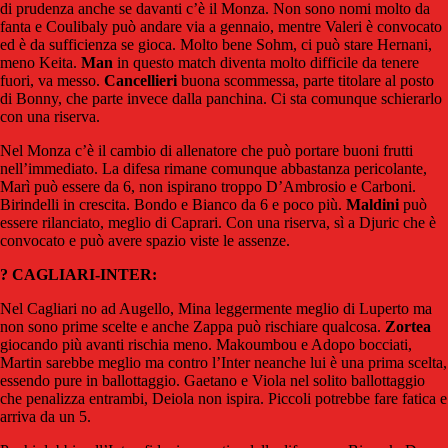
di prudenza anche se davanti c’è il Monza. Non sono nomi molto da
fanta e Coulibaly può andare via a gennaio, mentre Valeri è convocato
ed è da sufficienza se gioca. Molto bene Sohm, ci può stare Hernani,
meno Keita.
Man
in questo match diventa molto difficile da tenere
fuori, va messo.
Cancellieri
buona scommessa, parte titolare al posto
di Bonny, che parte invece dalla panchina. Ci sta comunque schierarlo
con una riserva.
Nel Monza c’è il cambio di allenatore che può portare buoni frutti
nell’immediato. La difesa rimane comunque abbastanza pericolante,
Marì può essere da 6, non ispirano troppo D’Ambrosio e Carboni.
Birindelli in crescita. Bondo e Bianco da 6 e poco più.
Maldini
può
essere rilanciato, meglio di Caprari. Con una riserva, sì a Djuric che è
convocato e può avere spazio viste le assenze.
? CAGLIARI-INTER:
Nel Cagliari no ad Augello, Mina leggermente meglio di Luperto ma
non sono prime scelte e anche Zappa può rischiare qualcosa.
Zortea
giocando più avanti rischia meno. Makoumbou e Adopo bocciati,
Martin sarebbe meglio ma contro l’Inter neanche lui è una prima scelta,
essendo pure in ballottaggio. Gaetano e Viola nel solito ballottaggio
che penalizza entrambi, Deiola non ispira. Piccoli potrebbe fare fatica e
arriva da un 5.