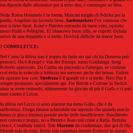
ma dipende dalle alternative per il terzo slot, è comunque un’idea.
Nella Roma Hummels è in forma, Mancini meglio di Ndicka per la
partita. Angelino sta facendo bene,
Saelemaekers
l’ex velenoso che
non si tiene fuori. Koné e Paredes entrambi da buon voto, ispirano
meno Pisilli e Pellegrini. El Shaarawy buon jolly, se coperti. Dybala
arriva da una doppietta e si mette, Dovbyk difficile da tenere fuori.
? COMO-LECCE:
Nel Como la difesa non è troppo da fanta ma qui chi ha Dossena può
pensarci. Da 6 Kempf e Van der Brempt, meno Goldaniga. Sergi
Roberto approvato. Da Cunha sta piacendo a Fabregas, se continua
così evita lo svincolo a febbraio ma servono anche dei bonus. Fadera
da opzione low cost,
Strefezza
è il grande ex e si mette. Nico Paz è
sempre promosso, specialmente qui. Per Belotti e Cutrone lo Switch
aiuta se avete entrambi, ultimamente ha giocato di più il
Gallo
e ci può
stare contro il Lecce.
In difesa nel Lecce ci sono assenze ma torna Gallo, che è da
sufficienza. Dorgu rimane schierabile ma sapendo che quando non fa
bonus (e gioca terzino) prende anche delle insufficienze. Baschirotto
non convince troppo, no a Pierret e Jean così come a Rafia. Berisha
cresce, Coulibaly lotterà. Tete
Morente
da confermare, due gol di fila.
Pierotti solo da voto, Rebic con copertura mentre Krstovic in questo