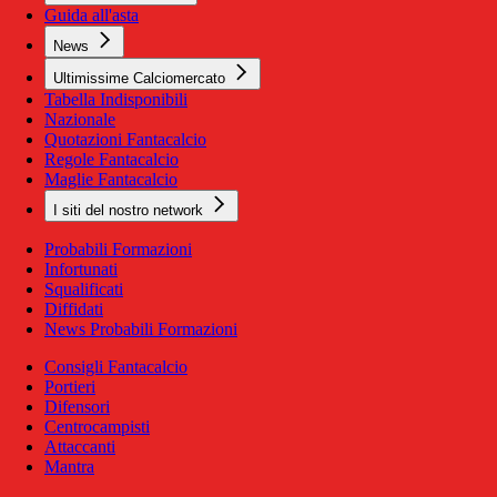
Guida all'asta
News
Ultimissime Calciomercato
Tabella Indisponibili
Nazionale
Quotazioni Fantacalcio
Regole Fantacalcio
Maglie Fantacalcio
I siti del nostro network
Probabili Formazioni
Infortunati
Squalificati
Diffidati
News Probabili Formazioni
Consigli Fantacalcio
Portieri
Difensori
Centrocampisti
Attaccanti
Mantra