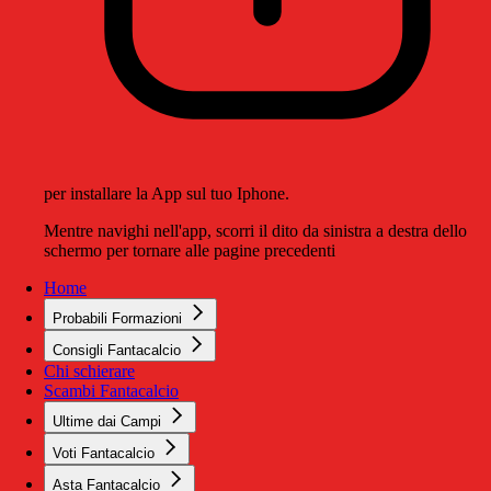
per installare la App sul tuo Iphone.
Mentre navighi nell'app, scorri il dito da sinistra a destra dello
schermo per tornare alle pagine precedenti
Home
Probabili Formazioni
Consigli Fantacalcio
Chi schierare
Scambi Fantacalcio
Ultime dai Campi
Voti Fantacalcio
Asta Fantacalcio