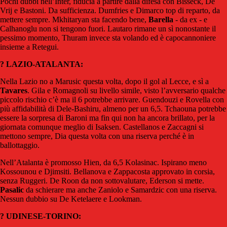
Pochi dubbi nell’Inter, fiducia a partire dalla difesa con Bisseck, De
Vrij e Bastoni. Da sufficienza. Dumfries e Dimarco top di reparto, da
mettere sempre. Mkhitaryan sta facendo bene,
Barella
- da ex - e
Calhanoglu non si tengono fuori. Lautaro rimane un sì nonostante il
pessimo momento, Thuram invece sta volando ed è capocannoniere
insieme a Retegui.
? LAZIO-ATALANTA:
Nella Lazio no a Marusic questa volta, dopo il gol al Lecce, e sì a
Tavares
. Gila e Romagnoli su livello simile, visto l’avversario qualche
piccolo rischio c’è ma il 6 potrebbe arrivare. Guendouzi e Rovella con
più affidabilità di Dele-Bashiru, almeno per un 6,5. Tchaouna potrebbe
essere la sorpresa di Baroni ma fin qui non ha ancora brillato, per la
giornata comunque meglio di Isaksen. Castellanos e Zaccagni si
mettono sempre, Dia questa volta con una riserva perché è in
ballottaggio.
Nell’Atalanta è promosso Hien, da 6,5 Kolasinac. Ispirano meno
Kossounou e Djimsiti. Bellanova e Zappacosta approvato in corsia,
senza Ruggeri. De Roon da non sottovalutare, Ederson si mette.
Pasalic
da schierare ma anche Zaniolo e Samardzic con una riserva.
Nessun dubbio su De Ketelaere e Lookman.
? UDINESE-TORINO: