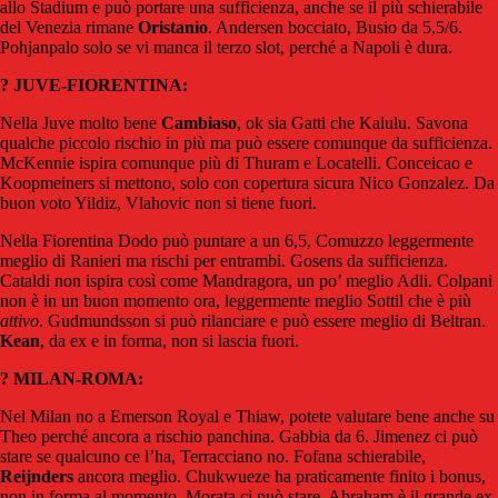
allo Stadium e può portare una sufficienza, anche se il più schierabile
del Venezia rimane
Oristanio
. Andersen bocciato, Busio da 5,5/6.
Pohjanpalo solo se vi manca il terzo slot, perché a Napoli è dura.
? JUVE-FIORENTINA:
Nella Juve molto bene
Cambiaso
, ok sia Gatti che Kalulu. Savona
qualche piccolo rischio in più ma può essere comunque da sufficienza.
McKennie ispira comunque più di Thuram e Locatelli. Conceicao e
Koopmeiners si mettono, solo con copertura sicura Nico Gonzalez. Da
buon voto Yildiz, Vlahovic non si tiene fuori.
Nella Fiorentina Dodo può puntare a un 6,5, Comuzzo leggermente
meglio di Ranieri ma rischi per entrambi. Gosens da sufficienza.
Cataldi non ispira così come Mandragora, un po’ meglio Adli. Colpani
non è in un buon momento ora, leggermente meglio Sottil che è più
attivo
. Gudmundsson si può rilanciare e può essere meglio di Beltran.
Kean
, da ex e in forma, non si lascia fuori.
? MILAN-ROMA:
Nel Milan no a Emerson Royal e Thiaw, potete valutare bene anche su
Theo perché ancora a rischio panchina. Gabbia da 6. Jimenez ci può
stare se qualcuno ce l’ha, Terracciano no. Fofana schierabile,
Reijnders
ancora meglio. Chukwueze ha praticamente finito i bonus,
non in forma al momento. Morata ci può stare, Abraham è il grande ex