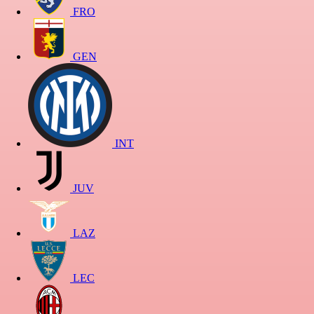
FRO
GEN
INT
JUV
LAZ
LEC