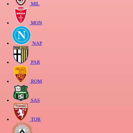
MIL
MON
NAP
PAR
ROM
SAS
TOR