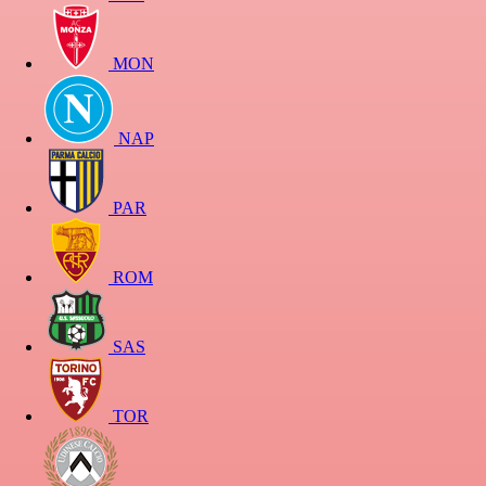
MON
NAP
PAR
ROM
SAS
TOR