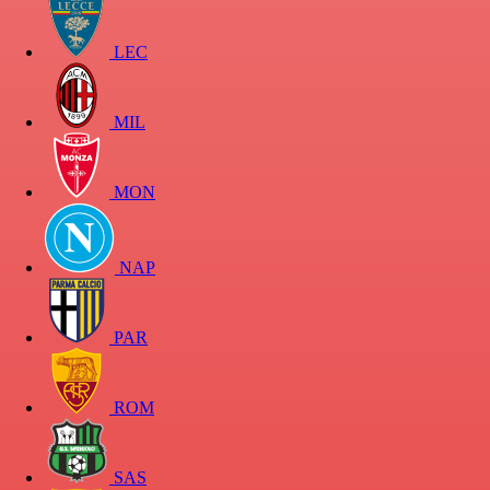
LEC
MIL
MON
NAP
PAR
ROM
SAS