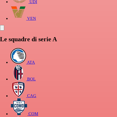
UDI
VEN
Le squadre di serie A
ATA
BOL
CAG
COM