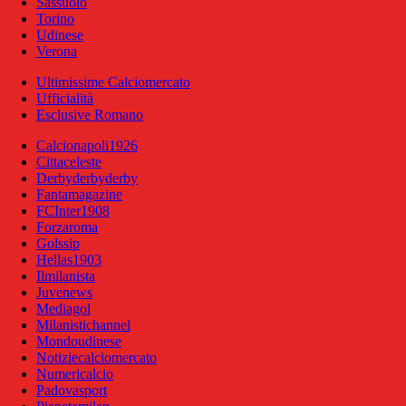
Sassuolo
Torino
Udinese
Verona
Ultimissime Calciomercato
Ufficialità
Esclusive Romano
Calcionapoli1926
Cittaceleste
Derbyderbyderby
Fantamagazine
FCInter1908
Forzaroma
Golssip
Hellas1903
Ilmilanista
Juvenews
Mediagol
Milanistichannel
Mondoudinese
Notiziecalciomercato
Numericalcio
Padovasport