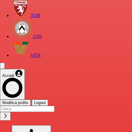
TOR
UDI
VEN
Accedi
Modifica profilo
Logout