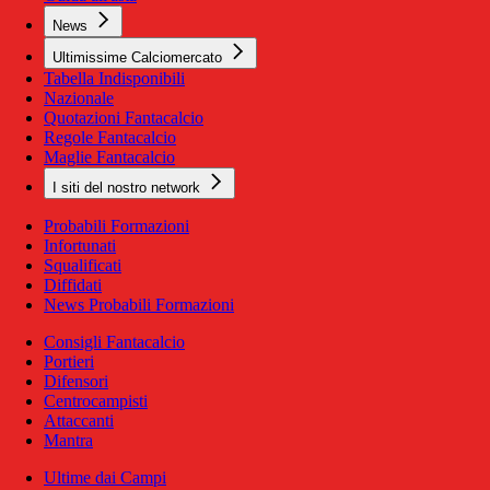
News
Ultimissime Calciomercato
Tabella Indisponibili
Nazionale
Quotazioni Fantacalcio
Regole Fantacalcio
Maglie Fantacalcio
I siti del nostro network
Probabili Formazioni
Infortunati
Squalificati
Diffidati
News Probabili Formazioni
Consigli Fantacalcio
Portieri
Difensori
Centrocampisti
Attaccanti
Mantra
Ultime dai Campi