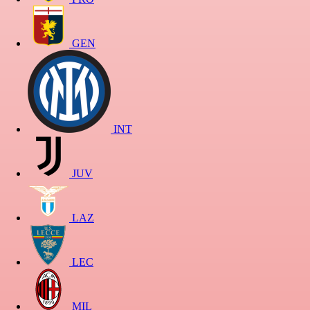
GEN
INT
JUV
LAZ
LEC
MIL