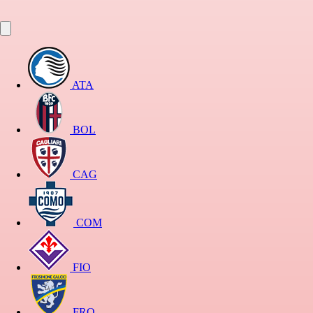
ATA
BOL
CAG
COM
FIO
FRO