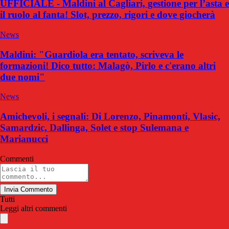
UFFICIALE - Maldini al Cagliari, gestione per l’asta e
il ruolo al fanta! Slot, prezzo, rigori e dove giocherà
News
Maldini: "Guardiola era tentato, scriveva le
formazioni! Dico tutto: Malagò, Pirlo e c'erano altri
due nomi"
News
Amichevoli, i segnali: Di Lorenzo, Pinamonti, Vlasic,
Samardzic, Dallinga, Solet e stop Sulemana e
Marianucci
Commenti
Invia Commento
Tutti
Leggi altri commenti