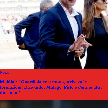
News
Maldini: "Guardiola era tentato, scriveva le
formazioni! Dico tutto: Malagò, Pirlo e c'erano altri
due nomi"