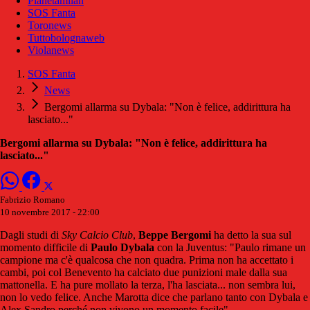
Pianetamilan
SOS Fanta
Toronews
Tuttobolognaweb
Violanews
SOS Fanta
News
Bergomi allarma su Dybala: "Non è felice, addirittura ha
lasciato..."
Bergomi allarma su Dybala: "Non è felice, addirittura ha
lasciato..."
Fabrizio Romano
10 novembre 2017 - 22:00
Dagli studi di
Sky Calcio Club
,
Beppe Bergomi
ha detto la sua sul
momento difficile di
Paulo Dybala
con la Juventus: "Paulo rimane un
campione ma c'è qualcosa che non quadra. Prima non ha accettato i
cambi, poi col Benevento ha calciato due punizioni male dalla sua
mattonella. E ha pure mollato la terza, l'ha lasciata... non sembra lui,
non lo vedo felice. Anche Marotta dice che parlano tanto con Dybala e
Alex Sandro perché non vivono un momento facile".