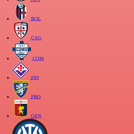
BOL
CAG
COM
FIO
FRO
GEN