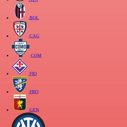
BOL
CAG
COM
FIO
FRO
GEN