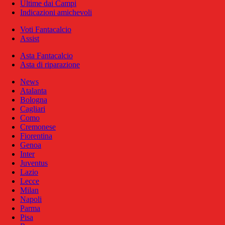
Ultime dai Campi
Indicazioni amichevoli
Voti Fantacalcio
Assist
Asta Fantacalcio
Asta di riparazione
News
Atalanta
Bologna
Cagliari
Como
Cremonese
Fiorentina
Genoa
Inter
Juventus
Lazio
Lecce
Milan
Napoli
Parma
Pisa