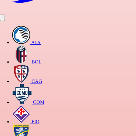
ATA
BOL
CAG
COM
FIO