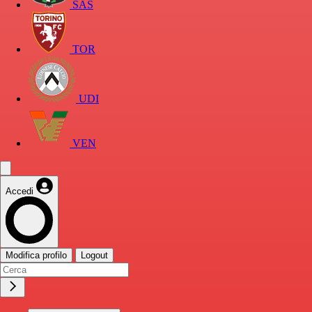
SAS
TOR
UDI
VEN
Accedi
Modifica profilo
Logout