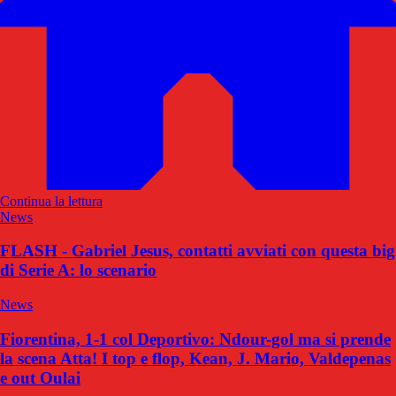
Continua la lettura
News
FLASH - Gabriel Jesus, contatti avviati con questa big
di Serie A: lo scenario
News
Fiorentina, 1-1 col Deportivo: Ndour-gol ma si prende
la scena Atta! I top e flop, Kean, J. Mario, Valdepenas
e out Oulai