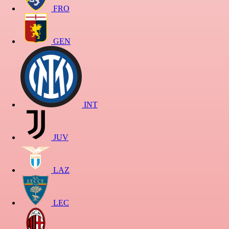
FRO
GEN
INT
JUV
LAZ
LEC