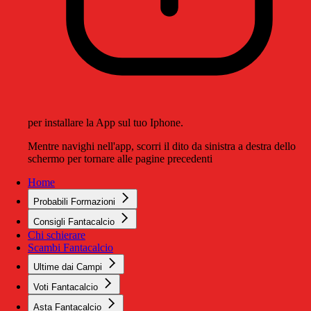
per installare la App sul tuo Iphone.
Mentre navighi nell'app, scorri il dito da sinistra a destra dello
schermo per tornare alle pagine precedenti
Home
Probabili Formazioni
Consigli Fantacalcio
Chi schierare
Scambi Fantacalcio
Ultime dai Campi
Voti Fantacalcio
Asta Fantacalcio