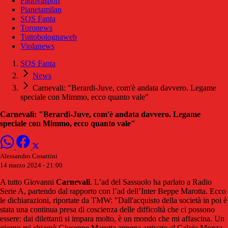
Padovasport
Pianetamilan
SOS Fanta
Toronews
Tuttobolognaweb
Violanews
SOS Fanta
News
Carnevali: "Berardi-Juve, com'è andata davvero. Legame
speciale con Mimmo, ecco quanto vale"
Carnevali: "Berardi-Juve, com'è andata davvero. Legame
speciale con Mimmo, ecco quanto vale"
Alessandro Cosattini
14 marzo 2024 - 21:00
A tutto Giovanni
Carnevali
. L’ad del Sassuolo ha parlato a Radio
Serie A, partendo dal rapporto con l’ad dell’Inter Beppe Marotta. Ecco
le dichiarazioni, riportate da TMW: "Dall'acquisto della società in poi è
stata una continua presa di coscienza delle difficoltà che ci possono
essere: dai dilettanti si impara molto, è un mondo che mi affascina. Un
giorno mi chiamò Giuseppe Marotta appena arrivato al Calcio Monza,