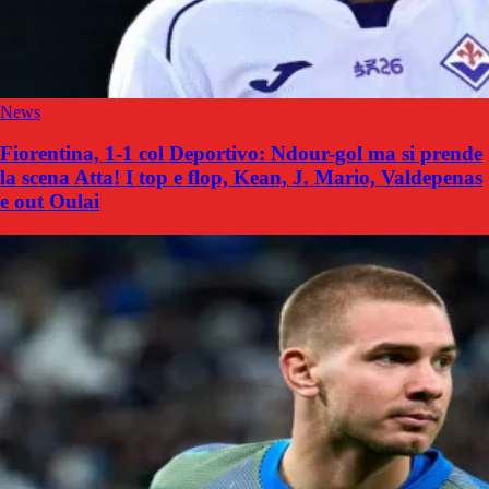
News
Fiorentina, 1-1 col Deportivo: Ndour-gol ma si prende
la scena Atta! I top e flop, Kean, J. Mario, Valdepenas
e out Oulai