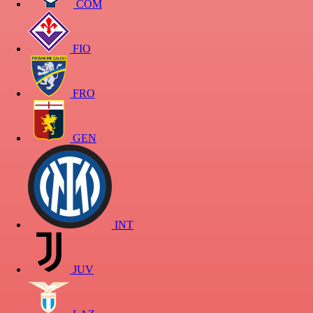
COM
FIO
FRO
GEN
INT
JUV