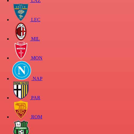
LAZ
LEC
MIL
MON
NAP
PAR
ROM