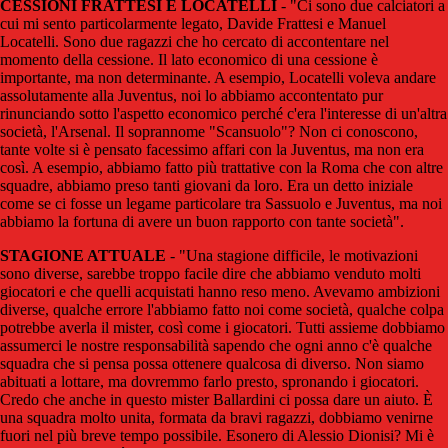
CESSIONI FRATTESI E LOCATELLI
- "Ci sono due calciatori a
cui mi sento particolarmente legato, Davide Frattesi e Manuel
Locatelli. Sono due ragazzi che ho cercato di accontentare nel
momento della cessione. Il lato economico di una cessione è
importante, ma non determinante. A esempio, Locatelli voleva andare
assolutamente alla Juventus, noi lo abbiamo accontentato pur
rinunciando sotto l'aspetto economico perché c'era l'interesse di un'altra
società, l'Arsenal. Il soprannome "Scansuolo"? Non ci conoscono,
tante volte si è pensato facessimo affari con la Juventus, ma non era
così. A esempio, abbiamo fatto più trattative con la Roma che con altre
squadre, abbiamo preso tanti giovani da loro. Era un detto iniziale
come se ci fosse un legame particolare tra Sassuolo e Juventus, ma noi
abbiamo la fortuna di avere un buon rapporto con tante società".
STAGIONE ATTUALE
- "Una stagione difficile, le motivazioni
sono diverse, sarebbe troppo facile dire che abbiamo venduto molti
giocatori e che quelli acquistati hanno reso meno. Avevamo ambizioni
diverse, qualche errore l'abbiamo fatto noi come società, qualche colpa
potrebbe averla il mister, così come i giocatori. Tutti assieme dobbiamo
assumerci le nostre responsabilità sapendo che ogni anno c'è qualche
squadra che si pensa possa ottenere qualcosa di diverso. Non siamo
abituati a lottare, ma dovremmo farlo presto, spronando i giocatori.
Credo che anche in questo mister Ballardini ci possa dare un aiuto. È
una squadra molto unita, formata da bravi ragazzi, dobbiamo venirne
fuori nel più breve tempo possibile. Esonero di Alessio Dionisi? Mi è