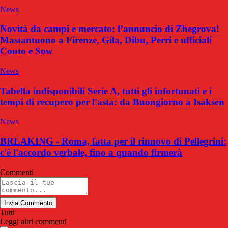
News
Novità da campi e mercato: l’annuncio di Zhegrova!
Mastantuono a Firenze, Gila, Dibu, Perri e ufficiali
Couto e Sow
News
Tabella indisponibili Serie A, tutti gli infortunati e i
tempi di recupero per l'asta: da Buongiorno a Isaksen
News
BREAKING - Roma, fatta per il rinnovo di Pellegrini:
c'è l'accordo verbale, fino a quando firmerà
Commenti
Invia Commento
Tutti
Leggi altri commenti