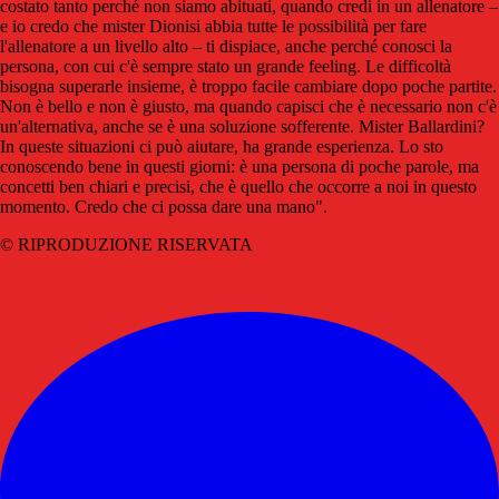
costato tanto perché non siamo abituati, quando credi in un allenatore –
e io credo che mister Dionisi abbia tutte le possibilità per fare
l'allenatore a un livello alto – ti dispiace, anche perché conosci la
persona, con cui c'è sempre stato un grande feeling. Le difficoltà
bisogna superarle insieme, è troppo facile cambiare dopo poche partite.
Non è bello e non è giusto, ma quando capisci che è necessario non c'è
un'alternativa, anche se è una soluzione sofferente. Mister Ballardini?
In queste situazioni ci può aiutare, ha grande esperienza. Lo sto
conoscendo bene in questi giorni: è una persona di poche parole, ma
concetti ben chiari e precisi, che è quello che occorre a noi in questo
momento. Credo che ci possa dare una mano".
© RIPRODUZIONE RISERVATA