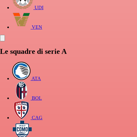
UDI
VEN
Le squadre di serie A
ATA
BOL
CAG