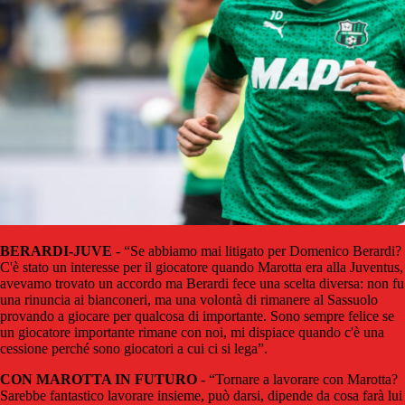
BERARDI-JUVE
- “Se abbiamo mai litigato per Domenico Berardi?
C'è stato un interesse per il giocatore quando Marotta era alla Juventus,
avevamo trovato un accordo ma Berardi fece una scelta diversa: non fu
una rinuncia ai bianconeri, ma una volontà di rimanere al Sassuolo
provando a giocare per qualcosa di importante. Sono sempre felice se
un giocatore importante rimane con noi, mi dispiace quando c'è una
cessione perché sono giocatori a cui ci si lega”.
CON MAROTTA IN FUTURO
- “Tornare a lavorare con Marotta?
Sarebbe fantastico lavorare insieme, può darsi, dipende da cosa farà lui