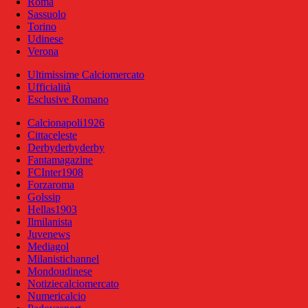
Roma
Sassuolo
Torino
Udinese
Verona
Ultimissime Calciomercato
Ufficialità
Esclusive Romano
Calcionapoli1926
Cittaceleste
Derbyderbyderby
Fantamagazine
FCInter1908
Forzaroma
Golssip
Hellas1903
Ilmilanista
Juvenews
Mediagol
Milanistichannel
Mondoudinese
Notiziecalciomercato
Numericalcio