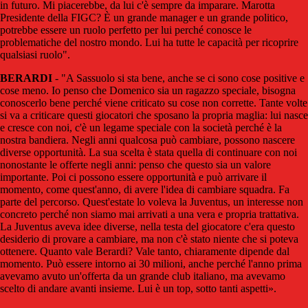
in futuro. Mi piacerebbe, da lui c'è sempre da imparare. Marotta
Presidente della FIGC? È un grande manager e un grande politico,
potrebbe essere un ruolo perfetto per lui perché conosce le
problematiche del nostro mondo. Lui ha tutte le capacità per ricoprire
qualsiasi ruolo".
BERARDI
- "A Sassuolo si sta bene, anche se ci sono cose positive e
cose meno. Io penso che Domenico sia un ragazzo speciale, bisogna
conoscerlo bene perché viene criticato su cose non corrette. Tante volte
si va a criticare questi giocatori che sposano la propria maglia: lui nasce
e cresce con noi, c'è un legame speciale con la società perché è la
nostra bandiera. Negli anni qualcosa può cambiare, possono nascere
diverse opportunità. La sua scelta è stata quella di continuare con noi
nonostante le offerte negli anni: penso che questo sia un valore
importante. Poi ci possono essere opportunità e può arrivare il
momento, come quest'anno, di avere l'idea di cambiare squadra. Fa
parte del percorso. Quest'estate lo voleva la Juventus, un interesse non
concreto perché non siamo mai arrivati a una vera e propria trattativa.
La Juventus aveva idee diverse, nella testa del giocatore c'era questo
desiderio di provare a cambiare, ma non c'è stato niente che si poteva
ottenere. Quanto vale Berardi? Vale tanto, chiaramente dipende dal
momento. Può essere intorno ai 30 milioni, anche perché l'anno prima
avevamo avuto un'offerta da un grande club italiano, ma avevamo
scelto di andare avanti insieme. Lui è un top, sotto tanti aspetti».