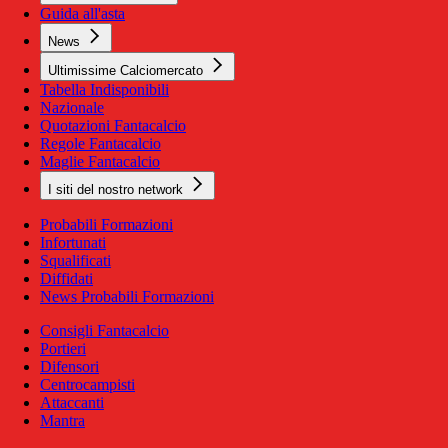
Guida all'asta
News
Ultimissime Calciomercato
Tabella Indisponibili
Nazionale
Quotazioni Fantacalcio
Regole Fantacalcio
Maglie Fantacalcio
I siti del nostro network
Probabili Formazioni
Infortunati
Squalificati
Diffidati
News Probabili Formazioni
Consigli Fantacalcio
Portieri
Difensori
Centrocampisti
Attaccanti
Mantra