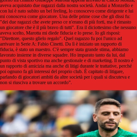
aveva acquistato due ragazzi dalla nostra società. Andai a Monzello e
con lui è nato subito un bel feeling, lo conoscevo come dirigente e lui
mi conosceva come giocatore. Una delle prime cose che gli dissi fu:
"dei due ragazzi che avete preso ce n'erano di più forti, ma è rimasto
un giocatore che è il più bravo di tutti". Era il diciottesimo che nessuno
aveva scelto, Marotta mi diede fiducia e lo prese. Io gli risposi:
"Direttore, questo glielo regalo". Quel ragazzo fu poi l'unico ad
arrivare in Serie A: Fabio Cinetti. Da lì è iniziato un rapporto di
fiducia, è stato un maestro. C'è sempre stata grande stima, abbiamo
lavorato insieme in diverse squadre. Ho imparato tanto da lui, dal
punto di vista sportivo ma anche gestionale e di marketing. Il nostro è
un rapporto di amicizia ma anche di litigi durante le trattative, perché
poi ognuno fa gli interessi del proprio club. È capitato di litigare,
parlando di giocatori ambiti da altre società per i quali si discuteva e
non si riusciva a trovare un accordo”.