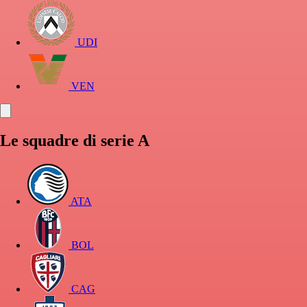
UDI
VEN
Le squadre di serie A
ATA
BOL
CAG