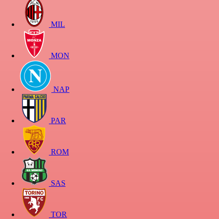
MIL
MON
NAP
PAR
ROM
SAS
TOR