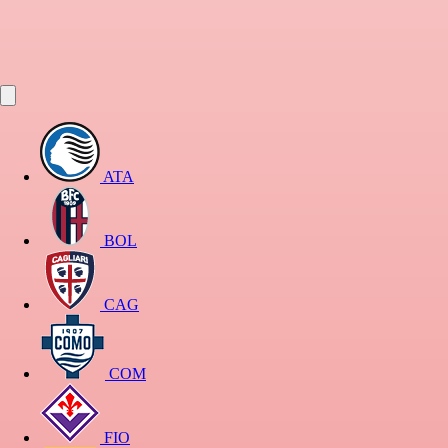
ATA
BOL
CAG
COM
FIO