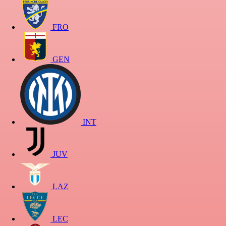
FRO
GEN
INT
JUV
LAZ
LEC