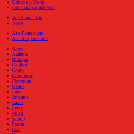
Ultime dai Campi
Indicazioni amichevoli
Voti Fantacalcio
Assist
Asta Fantacalcio
Asta di riparazione
News
Atalanta
Bologna
Cagliari
Como
Cremonese
Fiorentina
Genoa
Inter
Juventus
Lazio
Lecce
Milan
Napoli
Parma
Pisa