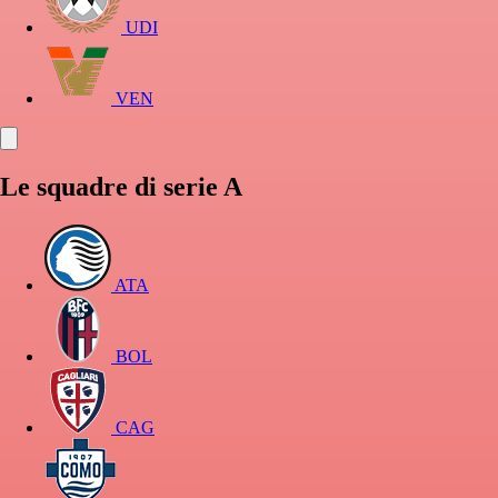
UDI
VEN
Le squadre di serie A
ATA
BOL
CAG