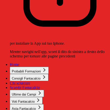
per installare la App sul tuo Iphone.
Mentre navighi nell'app, scorri il dito da sinistra a destra dello
schermo per tornare alle pagine precedenti
Home
Probabili Formazioni
Consigli Fantacalcio
Chi schierare
Scambi Fantacalcio
Ultime dai Campi
Voti Fantacalcio
Asta Fantacalcio