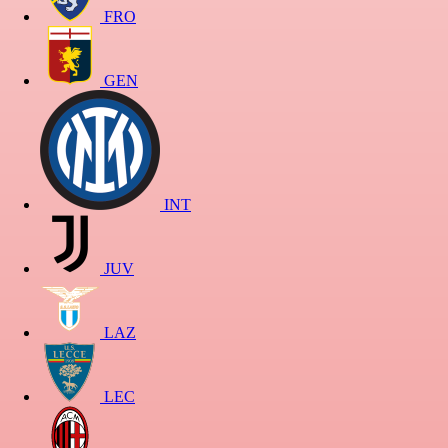
FRO
GEN
INT
JUV
LAZ
LEC