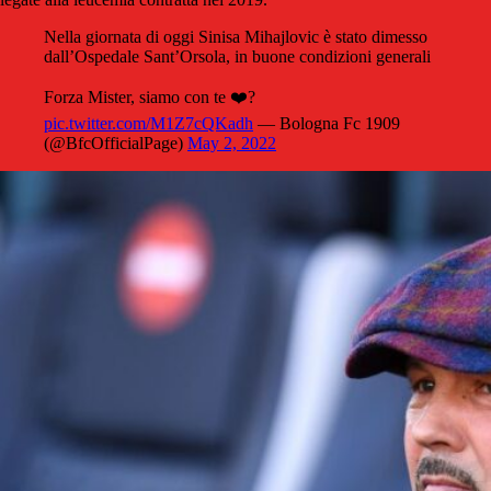
Nella giornata di oggi Sinisa Mihajlovic è stato dimesso
dall’Ospedale Sant’Orsola, in buone condizioni generali
Forza Mister, siamo con te ❤️?
pic.twitter.com/M1Z7cQKadh
— Bologna Fc 1909
(@BfcOfficialPage)
May 2, 2022