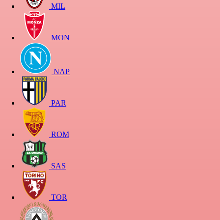
MIL
MON
NAP
PAR
ROM
SAS
TOR