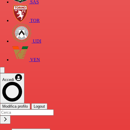
SAS
TOR
UDI
VEN
Accedi
Modifica profilo
Logout