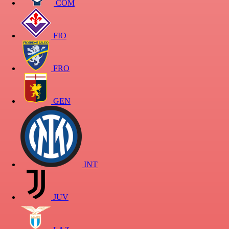
COM
FIO
FRO
GEN
INT
JUV