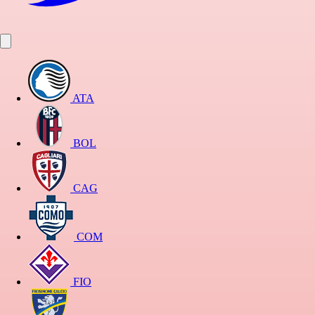
ATA
BOL
CAG
COM
FIO