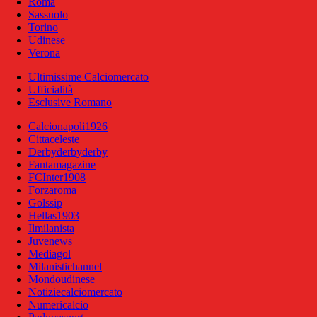
Roma
Sassuolo
Torino
Udinese
Verona
Ultimissime Calciomercato
Ufficialità
Esclusive Romano
Calcionapoli1926
Cittaceleste
Derbyderbyderby
Fantamagazine
FCInter1908
Forzaroma
Golssip
Hellas1903
Ilmilanista
Juvenews
Mediagol
Milanistichannel
Mondoudinese
Notiziecalciomercato
Numericalcio