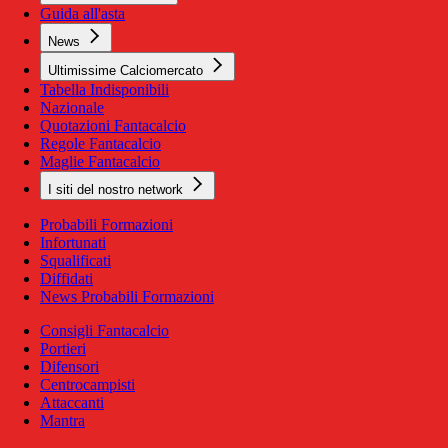
Guida all'asta
News
Ultimissime Calciomercato
Tabella Indisponibili
Nazionale
Quotazioni Fantacalcio
Regole Fantacalcio
Maglie Fantacalcio
I siti del nostro network
Probabili Formazioni
Infortunati
Squalificati
Diffidati
News Probabili Formazioni
Consigli Fantacalcio
Portieri
Difensori
Centrocampisti
Attaccanti
Mantra