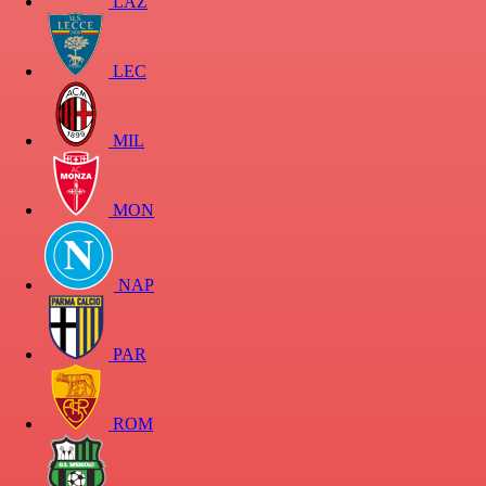
LAZ
LEC
MIL
MON
NAP
PAR
ROM