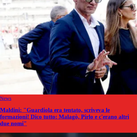
News
Maldini: "Guardiola era tentato, scriveva le
formazioni! Dico tutto: Malagò, Pirlo e c'erano altri
due nomi"