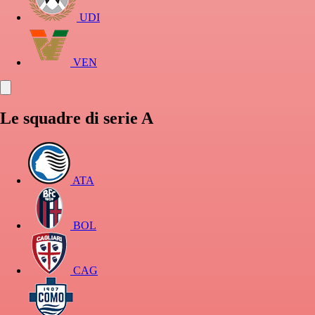
UDI
VEN
Le squadre di serie A
ATA
BOL
CAG