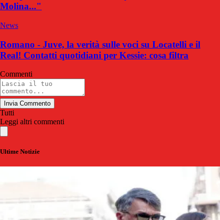
Molina..."
News
Romano - Juve, la verità sulle voci su Locatelli e il
Real! Contatti quotidiani per Kessie: cosa filtra
Commenti
Invia Commento
Tutti
Leggi altri commenti
Ultime Notizie