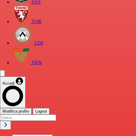
SAS
TOR
UDI
VEN
Accedi
Modifica profilo
Logout