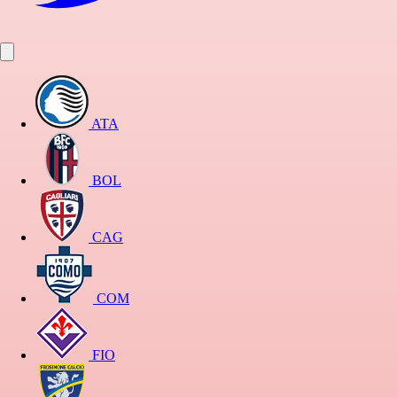
ATA
BOL
CAG
COM
FIO