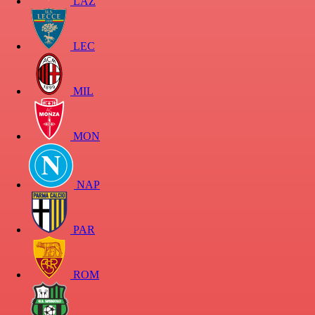
LAZ
LEC
MIL
MON
NAP
PAR
ROM