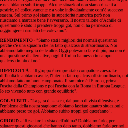
e ne abbiamo subiti troppi. Alcune situazioni non siamo riusciti a
gestirle, né collettivamente e a volte individualmente com’è successo
stasera. Sul primo gol siamo in superiorità numerica però non
riusciamo a marcare bene l’avversario. Il nostro tallone d’Achille di
quest’anno è stato il prendere troppi gol, non ci ha permesso di
raggiungere i risultati che volevamo".
RENDIMENTO
- "Siamo stati i migliori dei normali quest'anno
perchè c'è una squadra che ha fatto qualcosa di straordinario. Noi
abbiamo fatto meglio delle altre. Oggi potevamo fare di più, ma non è
una questione di alternative, oggi il Torino ha messo in campo
qualcosa in più di noi".
DIFFICOLTÀ
- "Il gruppo è sempre stato compatto e coeso. Le
difficoltà le abbiamo avute, l'Inter ha fatto qualcosa di straordinario, noi
abbiamo fatto un buon campionato. Il rammico è l'Europa, prima
l'uscita dalla Champions e poi l'uscita con la Roma in Europa League.
Io sto vivendo tutto con grande equilibrio".
GOL SUBITI
- "La gara di stasera, dal punto di vista difensivo, è
l'emblema della nostra stagione: abbiamo lasciato quattro situazioni e
abbiamo preso tre gol. Abbiamo subito troppi gol quest'anno".
GIROUD
- "Resettare in vista dell'ultima? Dobbiamo farlo, per
salutare questi giocatori che hanno dato tanto, dobbiamo farlo per noi