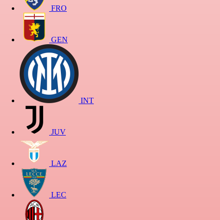
FRO
GEN
INT
JUV
LAZ
LEC