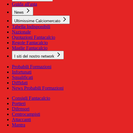
Guida all'asta
News
Ultimissime Calciomercato
Tabella Indisponibili
Nazionale
Quotazioni Fantacalcio
Regole Fantacalcio
Maglie Fantacalcio
I siti del nostro network
Probabili Formazioni
Infortunati
Squalificati
Diffidati
News Probabili Formazioni
Consigli Fantacalcio
Portieri
Difensori
Centrocampisti
Attaccanti
Mantra