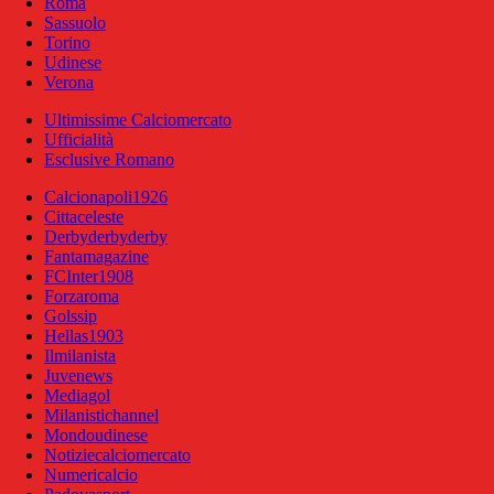
Roma
Sassuolo
Torino
Udinese
Verona
Ultimissime Calciomercato
Ufficialità
Esclusive Romano
Calcionapoli1926
Cittaceleste
Derbyderbyderby
Fantamagazine
FCInter1908
Forzaroma
Golssip
Hellas1903
Ilmilanista
Juvenews
Mediagol
Milanistichannel
Mondoudinese
Notiziecalciomercato
Numericalcio