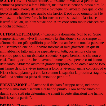
SCUDETTO
- "Questo rimane. Onestamente volevo aspettare la
settimana prossima a fare i bilanci, ma una cosa penso si possa dire. Io
valuto il mio lavoro, da sempre e ovunque ho lavorato, per quello che
trovo da allenatore e per quello che lascio. E poi dopo ognuno farà le
valutazioni che deve fare. Io ho trovato certe situazioni, lascio, se
lascerò il Milan, un’altra situazione. Altre cose sono molto chiacchiere
e pochi contenuti".
ULTIMA SETTIMANA
- "Capisco la domanda. Non lo so. Sono
sempre stato così, vivo il momento e la situazione e cerco sempre di
affrontarlo con più equilibrio possibile, ma anche con tutta la passione
ed i sentimenti che ho. La vivrò insieme ai miei giocatori. In questi
anni abbiamo fatto salire le aspettative di tutti, ora sembra che un
secondo posto sia un risultato scadente. Sapete benissimo che non è
così. Tutti i giocatori che ho avuto durante questo percorso mi hanno
dato tanto. Abbiamo avuto un grande rapporto, io ho dato e anche loro
mi hanno dato. La vivrò insieme a loro, la vivremo anche con Giroud e
Kjaer che sappiamo già che lasceranno la squadra la prossima stagione.
Sarà una settimana piena di emozione per tutti".
PRESTAZIONE
- "Anche se il risultato è troppo netto, nel primo
tempo siamo stati disattenti e ci hanno punito. Loro hanno vinto più
duelli, sono stati più determinati e attenti in certe situazioni che hanno
indirizzato la partita".
DIFESA
- "I grandi numeri non mentono mai. Abbiamo fatto tanti gol