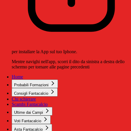
per installare la App sul tuo Iphone.
Mentre navighi nell'app, scorri il dito da sinistra a destra dello
schermo per tornare alle pagine precedenti
Home
Probabili Formazioni
Consigli Fantacalcio
Chi schierare
Scambi Fantacalcio
Ultime dai Campi
Voti Fantacalcio
Asta Fantacalcio