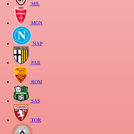
MIL
MON
NAP
PAR
ROM
SAS
TOR