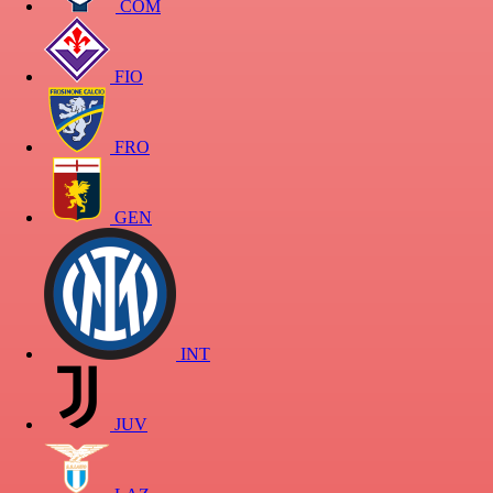
COM
FIO
FRO
GEN
INT
JUV