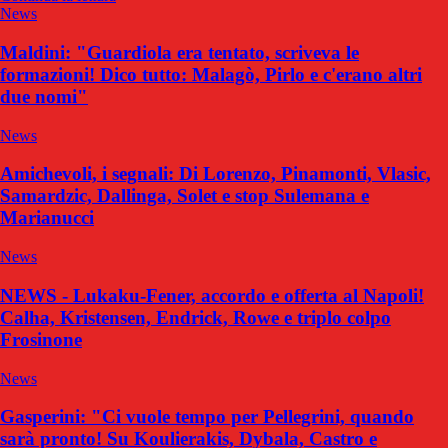
News
Maldini: "Guardiola era tentato, scriveva le
formazioni! Dico tutto: Malagò, Pirlo e c'erano altri
due nomi"
News
Amichevoli, i segnali: Di Lorenzo, Pinamonti, Vlasic,
Samardzic, Dallinga, Solet e stop Sulemana e
Marianucci
News
NEWS - Lukaku-Fener, accordo e offerta al Napoli!
Calha, Kristensen, Endrick, Rowe e triplo colpo
Frosinone
News
Gasperini: "Ci vuole tempo per Pellegrini, quando
sarà pronto! Su Koulierakis, Dybala, Castro e