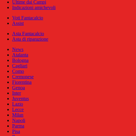
Ultime dai Campi
Indicazioni amichevoli
Voti Fantacalcio
Assist
Asta Fantacalcio
Asta di riparazione
News
Atalanta
Bologna
Cagliari
Como
Cremonese
Fiorentina
Genoa
Inter
Juventus
Lazio
Lecce
Milan
Napoli
Parma
Pisa