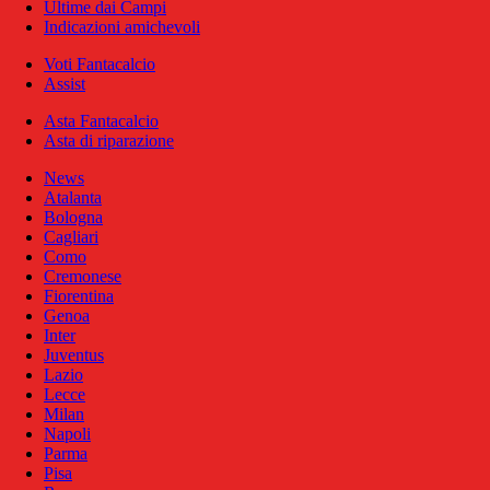
Ultime dai Campi
Indicazioni amichevoli
Voti Fantacalcio
Assist
Asta Fantacalcio
Asta di riparazione
News
Atalanta
Bologna
Cagliari
Como
Cremonese
Fiorentina
Genoa
Inter
Juventus
Lazio
Lecce
Milan
Napoli
Parma
Pisa