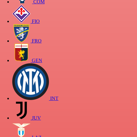
COM
FIO
FRO
GEN
INT
JUV