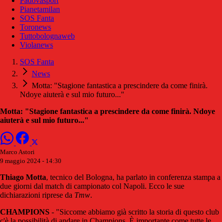
Padovasport
Pianetamilan
SOS Fanta
Toronews
Tuttobolognaweb
Violanews
SOS Fanta
News
Motta: "Stagione fantastica a prescindere da come finirà.
Ndoye aiuterà e sul mio futuro..."
Motta: "Stagione fantastica a prescindere da come finirà. Ndoye
aiuterà e sul mio futuro..."
Marco Astori
9 maggio 2024 - 14:30
Thiago Motta
, tecnico del Bologna, ha parlato in conferenza stampa a
due giorni dal match di campionato col Napoli. Ecco le sue
dichiarazioni riprese da
Tmw
.
CHAMPIONS
- "Siccome abbiamo già scritto la storia di questo club
c'è la possibilità di andare in Champions. È importante come tutte le