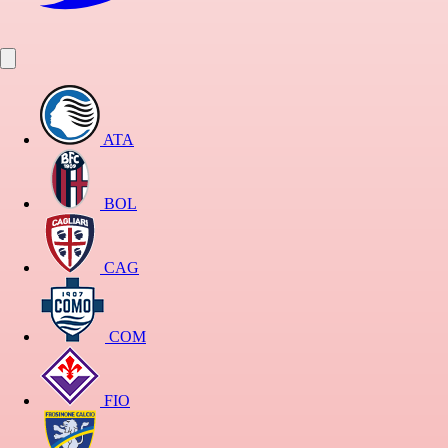
ATA
BOL
CAG
COM
FIO