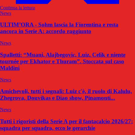
Continua la lettura
News
ULTIM’ORA - Sohm lascia la Fiorentina e resta
ancora in Serie A: accordo raggiunto
News
Spalletti: “Muani, Alajbegovic, Luiz, Celik e niente
tournée per Ekhator e Thuram”. Stoccata sul caso
Maldini
News
Amichevoli, tutti i segnali: Luiz c'è, il ruolo di Kalulu,
Zhegrova, Douvikas e Diao show, Pinamonti...
News
Tutti i rigoristi della Serie A per il fantacalcio 2026/27:
squadra per squadra, ecco le gerarchie