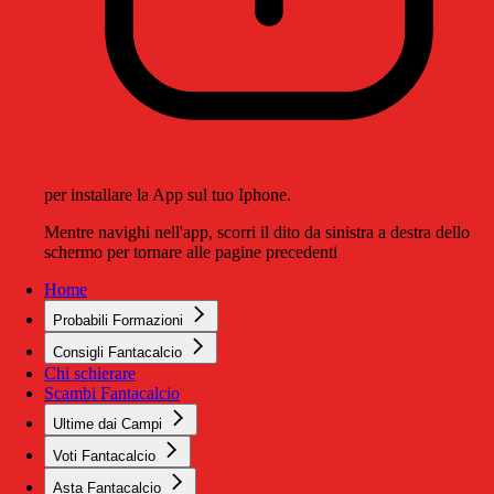
per installare la App sul tuo Iphone.
Mentre navighi nell'app, scorri il dito da sinistra a destra dello
schermo per tornare alle pagine precedenti
Home
Probabili Formazioni
Consigli Fantacalcio
Chi schierare
Scambi Fantacalcio
Ultime dai Campi
Voti Fantacalcio
Asta Fantacalcio