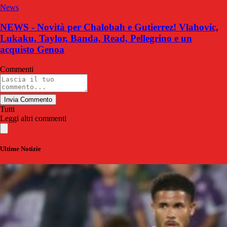
News
NEWS - Novità per Chalobah e Gutierrez! Vlahovic,
Lukaku, Taylor, Banda, Read, Pellegrino e un
acquisto Genoa
Commenti
Invia Commento
Tutti
Leggi altri commenti
Ultime Notizie