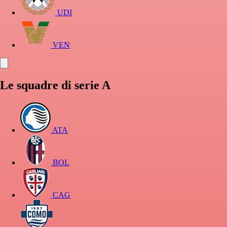
UDI
VEN
Le squadre di serie A
ATA
BOL
CAG