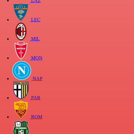
LAZ
LEC
MIL
MON
NAP
PAR
ROM