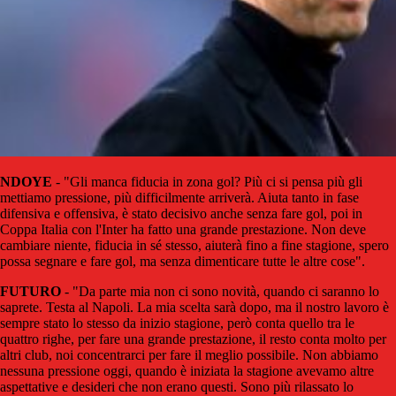
NDOYE
- "Gli manca fiducia in zona gol? Più ci si pensa più gli
mettiamo pressione, più difficilmente arriverà. Aiuta tanto in fase
difensiva e offensiva, è stato decisivo anche senza fare gol, poi in
Coppa Italia con l'Inter ha fatto una grande prestazione. Non deve
cambiare niente, fiducia in sé stesso, aiuterà fino a fine stagione, spero
possa segnare e fare gol, ma senza dimenticare tutte le altre cose".
FUTURO
- "Da parte mia non ci sono novità, quando ci saranno lo
saprete. Testa al Napoli. La mia scelta sarà dopo, ma il nostro lavoro è
sempre stato lo stesso da inizio stagione, però conta quello tra le
quattro righe, per fare una grande prestazione, il resto conta molto per
altri club, noi concentrarci per fare il meglio possibile. Non abbiamo
nessuna pressione oggi, quando è iniziata la stagione avevamo altre
aspettative e desideri che non erano questi. Sono più rilassato lo