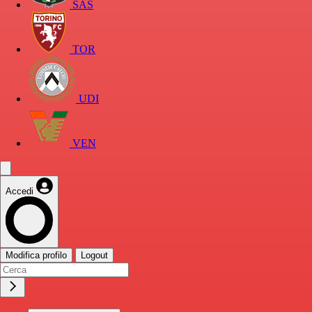
SAS
TOR
UDI
VEN
Accedi
Modifica profilo
Logout