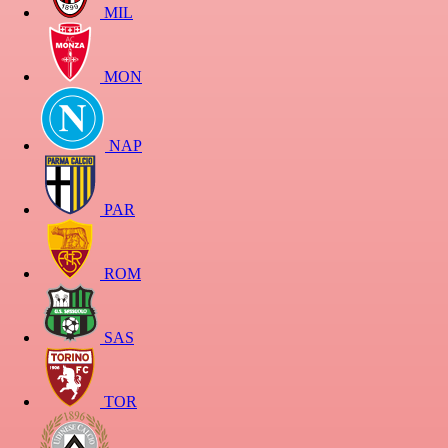
MIL
MON
NAP
PAR
ROM
SAS
TOR