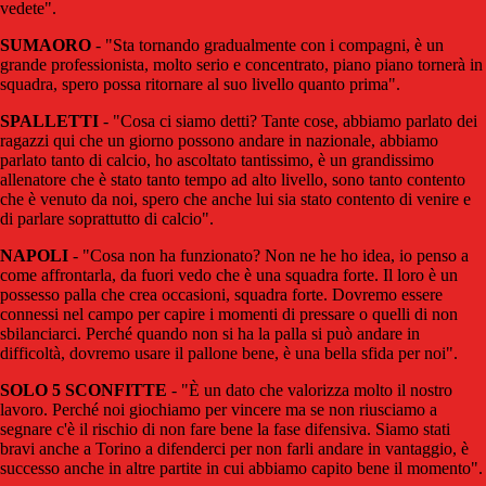
vedete".
SUMAORO
- "Sta tornando gradualmente con i compagni, è un
grande professionista, molto serio e concentrato, piano piano tornerà in
squadra, spero possa ritornare al suo livello quanto prima".
SPALLETTI
- "Cosa ci siamo detti? Tante cose, abbiamo parlato dei
ragazzi qui che un giorno possono andare in nazionale, abbiamo
parlato tanto di calcio, ho ascoltato tantissimo, è un grandissimo
allenatore che è stato tanto tempo ad alto livello, sono tanto contento
che è venuto da noi, spero che anche lui sia stato contento di venire e
di parlare soprattutto di calcio".
NAPOLI
- "Cosa non ha funzionato? Non ne he ho idea, io penso a
come affrontarla, da fuori vedo che è una squadra forte. Il loro è un
possesso palla che crea occasioni, squadra forte. Dovremo essere
connessi nel campo per capire i momenti di pressare o quelli di non
sbilanciarci. Perché quando non si ha la palla si può andare in
difficoltà, dovremo usare il pallone bene, è una bella sfida per noi".
SOLO 5 SCONFITTE
- "È un dato che valorizza molto il nostro
lavoro. Perché noi giochiamo per vincere ma se non riusciamo a
segnare c'è il rischio di non fare bene la fase difensiva. Siamo stati
bravi anche a Torino a difenderci per non farli andare in vantaggio, è
successo anche in altre partite in cui abbiamo capito bene il momento".