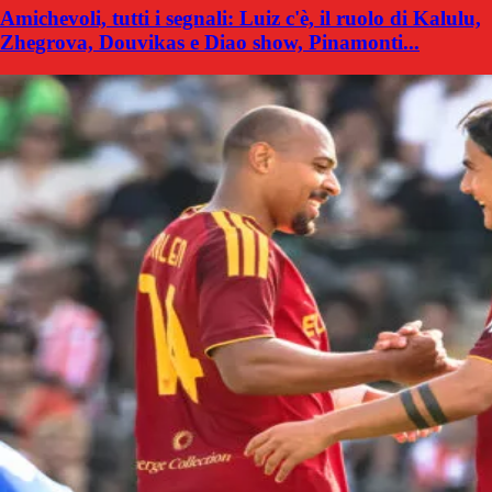
Amichevoli, tutti i segnali: Luiz c'è, il ruolo di Kalulu,
Zhegrova, Douvikas e Diao show, Pinamonti...