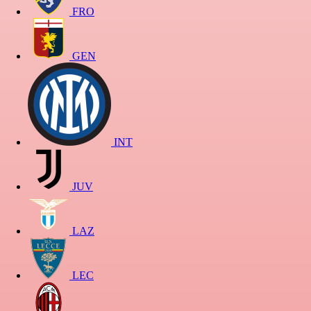
FRO
GEN
INT
JUV
LAZ
LEC