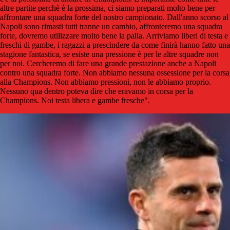
altre partite perchè è la prossima, ci siamo preparati molto bene per
affrontare una squadra forte del nostro campionato. Dall'anno scorso al
Napoli sono rimasti tutti tranne un cambio, affronteremo una squadra
forte, dovremo utilizzare molto bene la palla. Arriviamo liberi di testa e
freschi di gambe, i ragazzi a prescindere da come finirà hanno fatto una
stagione fantastica, se esiste una pressione è per le altre squadre non
per noi. Cercheremo di fare una grande prestazione anche a Napoli
contro una squadra forte. Non abbiamo nessuna ossessione per la corsa
alla Champions. Non abbiamo pressioni, non le abbiamo proprio.
Nessuno qua dentro poteva dire che eravamo in corsa per la
Champions. Noi testa libera e gambe fresche".