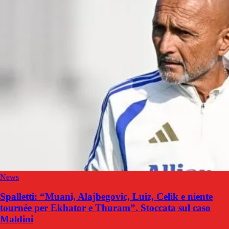
News
Spalletti: “Muani, Alajbegovic, Luiz, Celik e niente
tournée per Ekhator e Thuram”. Stoccata sul caso
Maldini