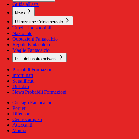
Guida all'asta
News
Ultimissime Calciomercato
Tabella Indisponibili
Nazionale
Quotazioni Fantacalcio
Regole Fantacalcio
Maglie Fantacalcio
I siti del nostro network
Probabili Formazioni
Infortunati
Squalificati
Diffidati
News Probabili Formazioni
Consigli Fantacalcio
Portieri
Difensori
Centrocampisti
Attaccanti
Mantra