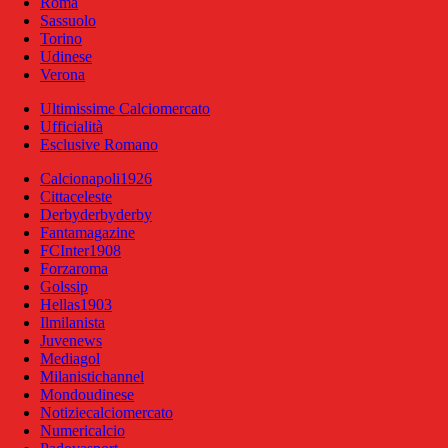
Roma
Sassuolo
Torino
Udinese
Verona
Ultimissime Calciomercato
Ufficialità
Esclusive Romano
Calcionapoli1926
Cittaceleste
Derbyderbyderby
Fantamagazine
FCInter1908
Forzaroma
Golssip
Hellas1903
Ilmilanista
Juvenews
Mediagol
Milanistichannel
Mondoudinese
Notiziecalciomercato
Numericalcio