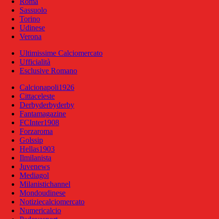
Roma
Sassuolo
Torino
Udinese
Verona
Ultimissime Calciomercato
Ufficialità
Esclusive Romano
Calcionapoli1926
Cittaceleste
Derbyderbyderby
Fantamagazine
FCInter1908
Forzaroma
Golssip
Hellas1903
Ilmilanista
Juvenews
Mediagol
Milanistichannel
Mondoudinese
Notiziecalciomercato
Numericalcio