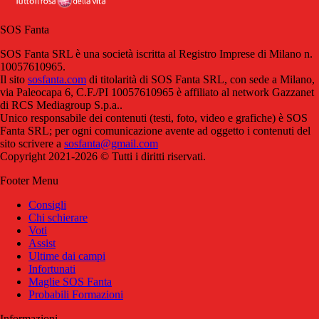
SOS Fanta
SOS Fanta SRL è una società iscritta al Registro Imprese di Milano n.
10057610965.
Il sito
sosfanta.com
di titolarità di SOS Fanta SRL, con sede a Milano,
via Paleocapa 6, C.F./PI 10057610965 è affiliato al network Gazzanet
di RCS Mediagroup S.p.a..
Unico responsabile dei contenuti (testi, foto, video e grafiche) è SOS
Fanta SRL; per ogni comunicazione avente ad oggetto i contenuti del
sito scrivere a
sosfanta@gmail.com
Copyright 2021-2026 © Tutti i diritti riservati.
Footer Menu
Consigli
Chi schierare
Voti
Assist
Ultime dai campi
Infortunati
Maglie SOS Fanta
Probabili Formazioni
Informazioni