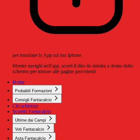
per installare la App sul tuo Iphone.
Mentre navighi nell'app, scorri il dito da sinistra a destra dello
schermo per tornare alle pagine precedenti
Home
Probabili Formazioni
Consigli Fantacalcio
Chi schierare
Scambi Fantacalcio
Ultime dai Campi
Voti Fantacalcio
Asta Fantacalcio