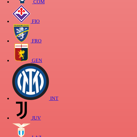
COM
FIO
FRO
GEN
INT
JUV