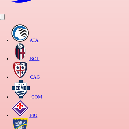
ATA
BOL
CAG
COM
FIO