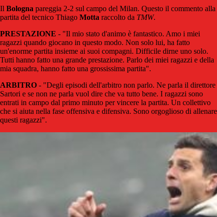
Il
Bologna
pareggia 2-2 sul campo del Milan. Questo il commento alla
partita del tecnico Thiago
Motta
raccolto da
TMW
.
PRESTAZIONE
- "Il mio stato d'animo è fantastico. Amo i miei
ragazzi quando giocano in questo modo. Non solo lui, ha fatto
un'enorme partita insieme ai suoi compagni. Difficile dirne uno solo.
Tutti hanno fatto una grande prestazione. Parlo dei miei ragazzi e della
mia squadra, hanno fatto una grossissima partita".
ARBITRO
- "Degli episodi dell'arbitro non parlo. Ne parla il direttore
Sartori e se non ne parla vuol dire che va tutto bene. I ragazzi sono
entrati in campo dal primo minuto per vincere la partita. Un collettivo
che si aiuta nella fase offensiva e difensiva. Sono orgoglioso di allenare
questi ragazzi".