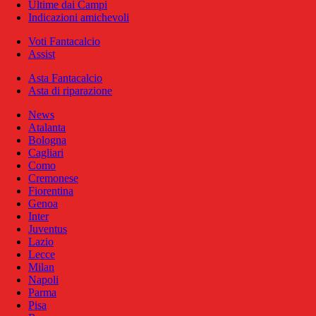
Ultime dai Campi
Indicazioni amichevoli
Voti Fantacalcio
Assist
Asta Fantacalcio
Asta di riparazione
News
Atalanta
Bologna
Cagliari
Como
Cremonese
Fiorentina
Genoa
Inter
Juventus
Lazio
Lecce
Milan
Napoli
Parma
Pisa