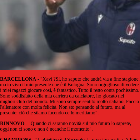
BARCELLONA
- "Xavi ?Sì, ho saputo che andrà via a fine stagione,
ma io vivo il mio presente che è il Bologna. Sono orgoglioso di vedere
i miei ragazzi giocare così, è fantastico. Tutto il resto conta pochissimo.
Sono soddisfatto della mia carriera da calciatore, ho giocato nei
migliori club del mondo. Mi sono sempre sentito molto italiano. Faccio
l'allenatore con molta felicità. Non sto pensando al futuro, ma al
presente: ciò che stiamo facendo ce lo meritiamo".
RINNOVO
- "Quando ci saranno novità sul mio futuro lo saprete,
oggi non ci sono e non è neanche il momento".
CHAMPIONS
- "L'obiettivo è il Sassuolo, la prossima partita. A fine