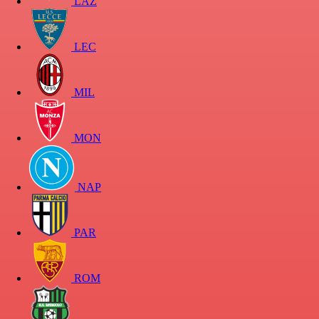
LAZ
LEC
MIL
MON
NAP
PAR
ROM