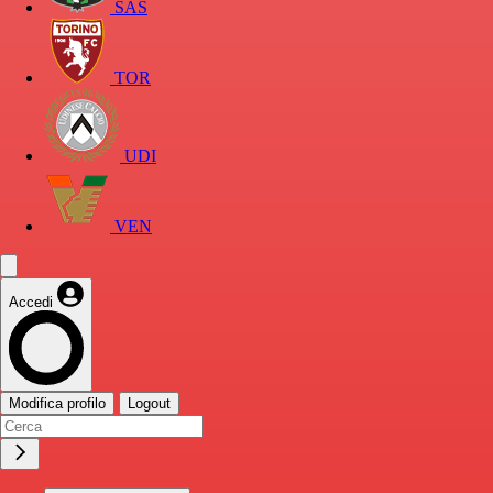
SAS
TOR
UDI
VEN
Accedi
Modifica profilo
Logout