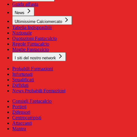
Guida all'asta
News
Ultimissime Calciomercato
Tabella Indisponibili
Nazionale
Quotazioni Fantacalcio
Regole Fantacalcio
Maglie Fantacalcio
I siti del nostro network
Probabili Formazioni
Infortunati
Squalificati
Diffidati
News Probabili Formazioni
Consigli Fantacalcio
Portieri
Difensori
Centrocampisti
Attaccanti
Mantra