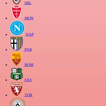
MIL
MON
NAP
PAR
ROM
SAS
TOR