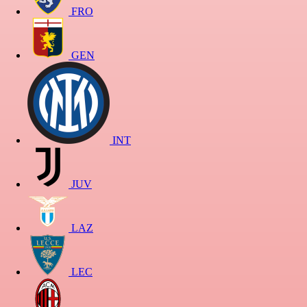
FRO
GEN
INT
JUV
LAZ
LEC