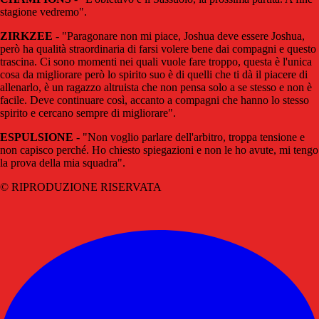
stagione vedremo".
ZIRKZEE
- "Paragonare non mi piace, Joshua deve essere Joshua,
però ha qualità straordinaria di farsi volere bene dai compagni e questo
trascina. Ci sono momenti nei quali vuole fare troppo, questa è l'unica
cosa da migliorare però lo spirito suo è di quelli che ti dà il piacere di
allenarlo, è un ragazzo altruista che non pensa solo a se stesso e non è
facile. Deve continuare così, accanto a compagni che hanno lo stesso
spirito e cercano sempre di migliorare".
ESPULSIONE
- "Non voglio parlare dell'arbitro, troppa tensione e
non capisco perché. Ho chiesto spiegazioni e non le ho avute, mi tengo
la prova della mia squadra".
© RIPRODUZIONE RISERVATA