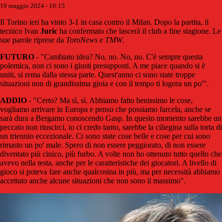
19 maggio 2024 - 10:15
Il Torino ieri ha vinto 3-1 in casa contro il Milan. Dopo la partita, il
tecnico Ivan
Juric
ha confermato che lascerà il club a fine stagione. Le
sue parole riprese da
ToroNews
e
TMW
.
FUTURO
- "Cambiato idea? No, no. No, no. C'è sempre questa
polemica, non ci sono i giusti presupposti. A me piace quando si è
uniti, si rema dalla stessa parte. Quest'anno ci sono state troppe
situazioni non di grandissima gioia e con il tempo ti logora un po'".
ADDIO
- "Certo? Ma sì, sì. Abbiamo fatto benissimo le cose,
vogliamo arrivare in Europa e penso che possiamo farcela, anche se
sarà dura a Bergamo conoscendo Gasp. In questo momento sarebbe un
peccato non riuscirci, io ci credo tanto, sarebbe la ciliegina sulla torta di
un triennio eccezionale. Ci sono state cose belle e cose per cui sono
rimasto un po' male. Spero di non essere peggiorato, di non essere
diventato più cinico, più furbo. A volte non ho ottenuto tutto quello che
avevo nella testa, anche per le caratteristiche dei giocatori. A livello di
gioco si poteva fare anche qualcosina in più, ma per necessità abbiamo
accettato anche alcune situazioni che non sono il massimo".