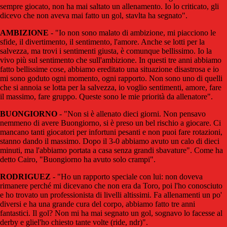
sempre giocato, non ha mai saltato un allenamento. Io lo criticato, gli
dicevo che non aveva mai fatto un gol, stavlta ha segnato".
AMBIZIONE
- "Io non sono malato di ambizione, mi piacciono le
sfide, il divertimento, il sentimento, l'amore. Anche se lotti per la
salvezza, ma trovi i sentimenti giusta, è comunque bellissimo. Io la
vivo più sul sentimento che sull'ambizione. In questi tre anni abbiamo
fatto bellissime cose, abbiamo ereditato una situazione disastrosa e io
mi sono goduto ogni momento, ogni rapporto. Non sono uno di quelli
che si annoia se lotta per la salvezza, io voglio sentimenti, amore, fare
il massimo, fare gruppo. Queste sono le mie priorità da allenatore".
BUONGIORNO
- "Non si è allenato dieci giorni. Non pensavo
nemmeno di avere Buongiorno, si è preso un bel rischio a giocare. Ci
mancano tanti giocatori per infortuni pesanti e non puoi fare rotazioni,
stanno dando il massimo. Dopo il 3-0 abbiamo avuto un calo di dieci
minuti, ma l'abbiamo portata a casa senza grandi sbavature". Come ha
detto Cairo, "Buongiorno ha avuto solo crampi".
RODRIGUEZ
- "Ho un rapporto speciale con lui: non doveva
rimanere perché mi dicevano che non era da Toro, poi l'ho conosciuto
e ho trovato un professionista di livelli altissimi. Fa allenamenti un po'
diversi e ha una grande cura del corpo, abbiamo fatto tre anni
fantastici. Il gol? Non mi ha mai segnato un gol, sognavo lo facesse al
derby e gliel'ho chiesto tante volte (ride, ndr)".