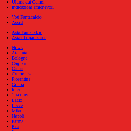
Ultime dai Campi
Indicazioni amichevoli
Voti Fantacalcio
Assist
Asta Fantacalcio
Asta di riparazione
News
Atalanta
Bologna
Cagliari
Como
Cremonese
Fiorentina
Genoa
Inter
Juventus
Lazio
Lecce
Milan
Napoli
Parma
Pisa