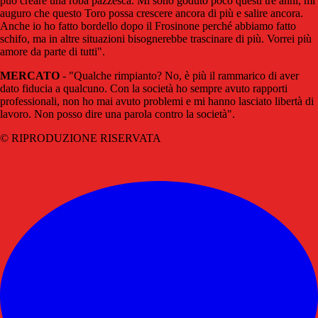
può creare una roba pazzesca. Mi sono goduto poco questi tre anni, mi
auguro che questo Toro possa crescere ancora di più e salire ancora.
Anche io ho fatto bordello dopo il Frosinone perché abbiamo fatto
schifo, ma in altre situazioni bisognerebbe trascinare di più. Vorrei più
amore da parte di tutti".
MERCATO
- "Qualche rimpianto? No, è più il rammarico di aver
dato fiducia a qualcuno. Con la società ho sempre avuto rapporti
professionali, non ho mai avuto problemi e mi hanno lasciato libertà di
lavoro. Non posso dire una parola contro la società".
© RIPRODUZIONE RISERVATA