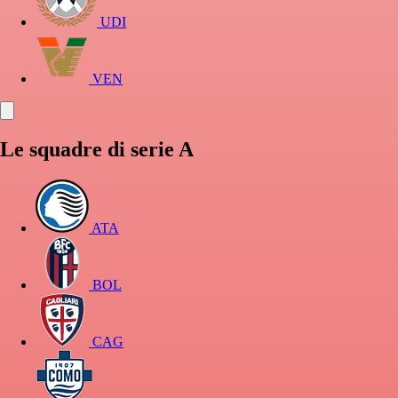
UDI
VEN
Le squadre di serie A
ATA
BOL
CAG