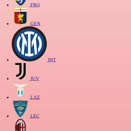
FRO
GEN
INT
JUV
LAZ
LEC