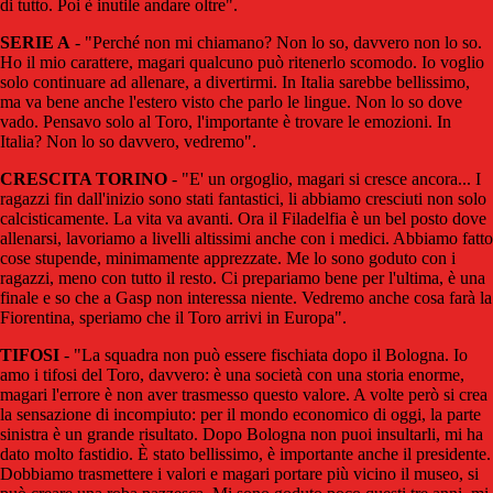
di tutto. Poi è inutile andare oltre".
SERIE A
- "Perché non mi chiamano? Non lo so, davvero non lo so.
Ho il mio carattere, magari qualcuno può ritenerlo scomodo. Io voglio
solo continuare ad allenare, a divertirmi. In Italia sarebbe bellissimo,
ma va bene anche l'estero visto che parlo le lingue. Non lo so dove
vado. Pensavo solo al Toro, l'importante è trovare le emozioni. In
Italia? Non lo so davvero, vedremo".
CRESCITA TORINO
- "E' un orgoglio, magari si cresce ancora... I
ragazzi fin dall'inizio sono stati fantastici, li abbiamo cresciuti non solo
calcisticamente. La vita va avanti. Ora il Filadelfia è un bel posto dove
allenarsi, lavoriamo a livelli altissimi anche con i medici. Abbiamo fatto
cose stupende, minimamente apprezzate. Me lo sono goduto con i
ragazzi, meno con tutto il resto. Ci prepariamo bene per l'ultima, è una
finale e so che a Gasp non interessa niente. Vedremo anche cosa farà la
Fiorentina, speriamo che il Toro arrivi in Europa".
TIFOSI
- "La squadra non può essere fischiata dopo il Bologna. Io
amo i tifosi del Toro, davvero: è una società con una storia enorme,
magari l'errore è non aver trasmesso questo valore. A volte però si crea
la sensazione di incompiuto: per il mondo economico di oggi, la parte
sinistra è un grande risultato. Dopo Bologna non puoi insultarli, mi ha
dato molto fastidio. È stato bellissimo, è importante anche il presidente.
Dobbiamo trasmettere i valori e magari portare più vicino il museo, si