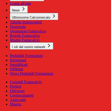
Guida all'asta
News
Ultimissime Calciomercato
Tabella Indisponibili
Nazionale
Quotazioni Fantacalcio
Regole Fantacalcio
Maglie Fantacalcio
I siti del nostro network
Probabili Formazioni
Infortunati
Squalificati
Diffidati
News Probabili Formazioni
Consigli Fantacalcio
Portieri
Difensori
Centrocampisti
Attaccanti
Mantra