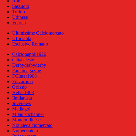
Roma
Sassuolo
Torino
Udinese
Verona
Ultimissime Calciomercato
Ufficialità
Esclusive Romano
Calcionapoli1926
Cittaceleste
Derbyderbyderby
Fantamagazine
FCInter1908
Forzaroma
Golssip
Hellas1903
Ilmilanista
Juvenews
Mediagol
Milanistichannel
Mondoudinese
Notiziecalciomercato
Numericalcio