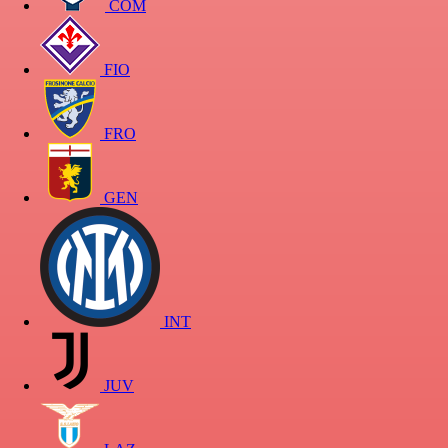
COM
FIO
FRO
GEN
INT
JUV