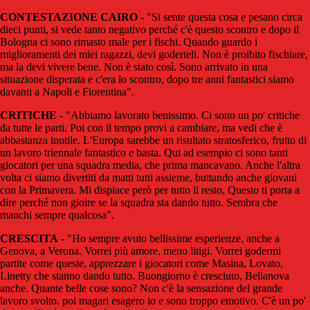
CONTESTAZIONE CAIRO
- "Si sente questa cosa e pesano circa
dieci punti, si vede tanto negativo perché c'è questo scontro e dopo il
Bologna ci sono rimasto male per i fischi. Quando guardo i
miglioramenti dei miei ragazzi, devi goderteli. Non è proibito fischiare,
ma la devi vivere bene. Non è stato così. Sono arrivato in una
situazione disperata e c'era lo scontro, dopo tre anni fantastici siamo
davanti a Napoli e Fiorentina".
CRITICHE
- "Abbiamo lavorato benissimo. Ci sono un po' critiche
da tutte le parti. Poi con il tempo provi a cambiare, ma vedi che è
abbastanza inutile. L'Europa sarebbe un risultato stratosferico, frutto di
un lavoro triennale fantastico e basta. Qui ad esempio ci sono tanti
giocatori per una squadra media, che prima mancavano. Anche l'altra
volta ci siamo divertiti da matti tutti assieme, buttando anche giovani
con la Primavera. Mi dispiace però per tutto il resto, Questo ti porta a
dire perché non gioire se la squadra sta dando tutto. Sembra che
manchi sempre qualcosa".
CRESCITA
- "Ho sempre avuto bellissime esperienze, anche a
Genova, a Verona. Vorrei più amore, meno litigi. Vorrei godermi
partite come queste, apprezzare i giocatori come Masina, Lovato,
Linetty che stanno dando tutto. Buongiorno è cresciuto, Bellanova
anche. Quante belle cose sono? Non c'è la sensazione del grande
lavoro svolto. poi magari esagero io e sono troppo emotivo. C'è un po'