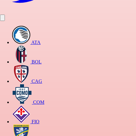
ATA
BOL
CAG
COM
FIO