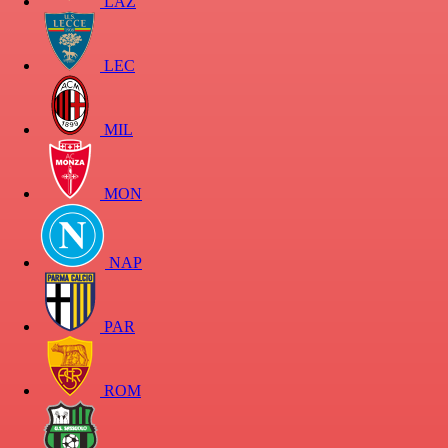
LAZ
LEC
MIL
MON
NAP
PAR
ROM