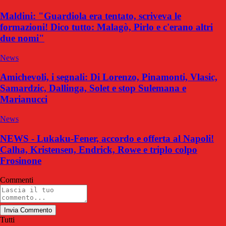
Maldini: "Guardiola era tentato, scriveva le
formazioni! Dico tutto: Malagò, Pirlo e c'erano altri
due nomi"
News
Amichevoli, i segnali: Di Lorenzo, Pinamonti, Vlasic,
Samardzic, Dallinga, Solet e stop Sulemana e
Marianucci
News
NEWS - Lukaku-Fener, accordo e offerta al Napoli!
Calha, Kristensen, Endrick, Rowe e triplo colpo
Frosinone
Commenti
Invia Commento
Tutti