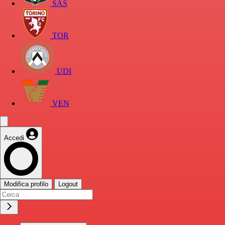
SAS
TOR
UDI
VEN
Accedi
Modifica profilo
Logout