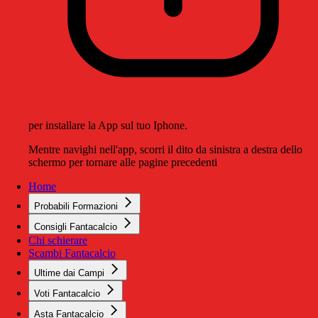
per installare la App sul tuo Iphone.
Mentre navighi nell'app, scorri il dito da sinistra a destra dello
schermo per tornare alle pagine precedenti
Home
Probabili Formazioni
Consigli Fantacalcio
Chi schierare
Scambi Fantacalcio
Ultime dai Campi
Voti Fantacalcio
Asta Fantacalcio