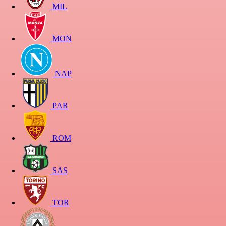
MIL
MON
NAP
PAR
ROM
SAS
TOR