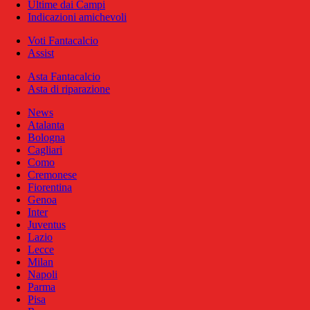
Ultime dai Campi
Indicazioni amichevoli
Voti Fantacalcio
Assist
Asta Fantacalcio
Asta di riparazione
News
Atalanta
Bologna
Cagliari
Como
Cremonese
Fiorentina
Genoa
Inter
Juventus
Lazio
Lecce
Milan
Napoli
Parma
Pisa