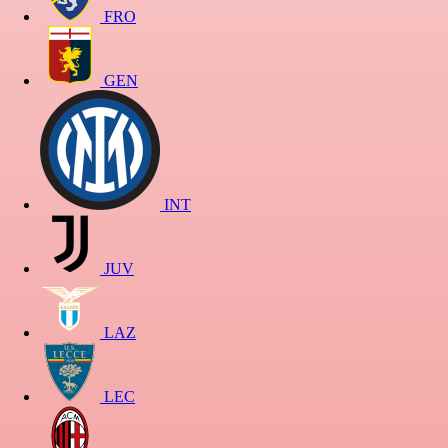
FRO
GEN
INT
JUV
LAZ
LEC