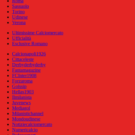
Roma
Sassuolo
Torino
Udinese
Verona
Ultimissime Calciomercato
Ufficialità
Esclusive Romano
Calcionapoli1926
Cittaceleste
Derbyderbyderby
Fantamagazine
FCInter1908
Forzaroma
Golssip
Hellas1903
Ilmilanista
Juvenews
Mediagol
Milanistichannel
Mondoudinese
Notiziecalciomercato
Numericalcio