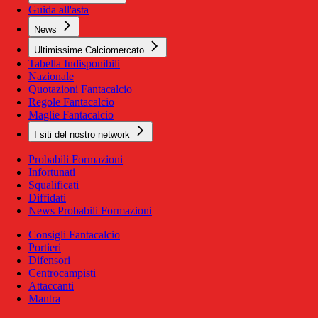
Guida all'asta
News
Ultimissime Calciomercato
Tabella Indisponibili
Nazionale
Quotazioni Fantacalcio
Regole Fantacalcio
Maglie Fantacalcio
I siti del nostro network
Probabili Formazioni
Infortunati
Squalificati
Diffidati
News Probabili Formazioni
Consigli Fantacalcio
Portieri
Difensori
Centrocampisti
Attaccanti
Mantra