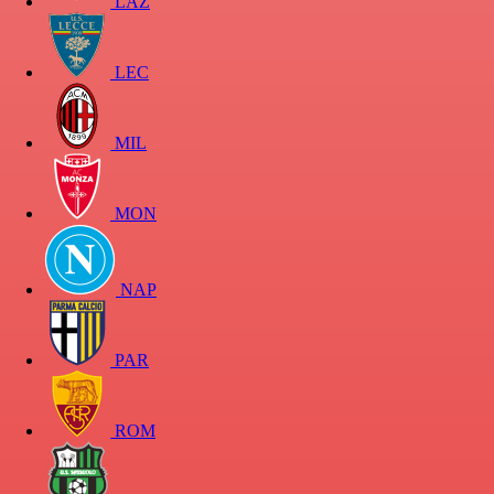
LAZ
LEC
MIL
MON
NAP
PAR
ROM