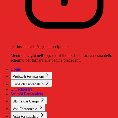
per installare la App sul tuo Iphone.
Mentre navighi nell'app, scorri il dito da sinistra a destra dello
schermo per tornare alle pagine precedenti
Home
Probabili Formazioni
Consigli Fantacalcio
Chi schierare
Scambi Fantacalcio
Ultime dai Campi
Voti Fantacalcio
Asta Fantacalcio