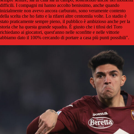
difficili. I compagni mi hanno accolto benissimo, anche quando
inizialmente non avevo ancora carburato, sono veramente contento
della scelta che ho fatto e la rifarei altre centomila volte. Lo stadio è
stato praticamente sempre pieno, il pubblico è ambizioso anche per la
storia che ha questa grande squadra. È giusto che i tifosi del Toro
richiedano ai giocatori, quest'anno nelle sconfitte e nelle vittorie
abbiamo dato il 100% cercando di portare a casa più punti possibili".