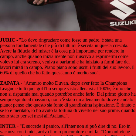
JURIC
- "Lo devo ringraziare come fosse un padre, è stata una
persona fondamentale che più di tutti mi è servita in questa crescita.
Avere la fiducia del mister è la cosa più importante per rendere in
campo, anche quando inizialmente non riuscivo a esprimermi come
volevo lui era sereno, veniva a parlarmi e ha iniziato a farmi fare dei
lavori mirati in campo. Piano piano sono usciti i frutti del suo lavoro, il
60% di quello che ho fatto quest'anno è merito suo".
ZAPATA
- "Ammiro molto Duvan, dopo aver fatto la Champions
League e tutti quei gol l'ho sempre visto allenarsi al 100%, è uno che
non si risparmia mai quando potrebbe anche farlo. Dal primo giorno ha
sempre spinto al massimo, non c'è stato un allenamento dove è andato
piano: penso che questo sia fonte di grandissima ispirazione. È rinato e
se lo è meritato, io ho avuto la fortuna di viverlo nel suo prime, quando
sono stato per sei mesi all'Atalanta".
INTER
- "E succede il panico, all'Inter non si può dire di no. Ero in
vacanza con i miei, arriva il mio procuratore e mi fa: "Domani viene