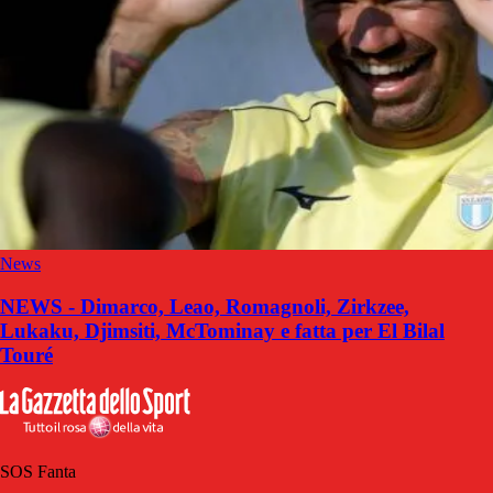
News
NEWS - Dimarco, Leao, Romagnoli, Zirkzee,
Lukaku, Djimsiti, McTominay e fatta per El Bilal
Touré
SOS Fanta