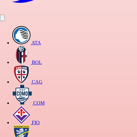
ATA
BOL
CAG
COM
FIO