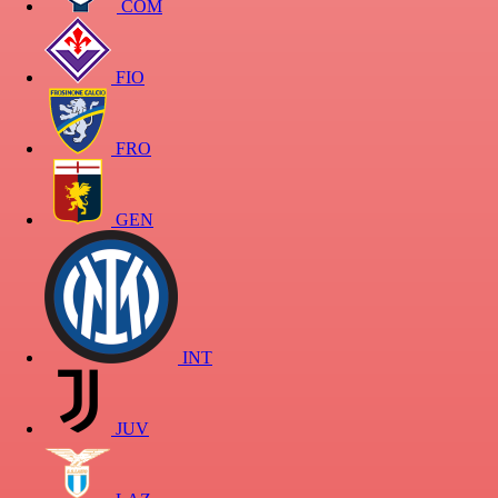
COM
FIO
FRO
GEN
INT
JUV