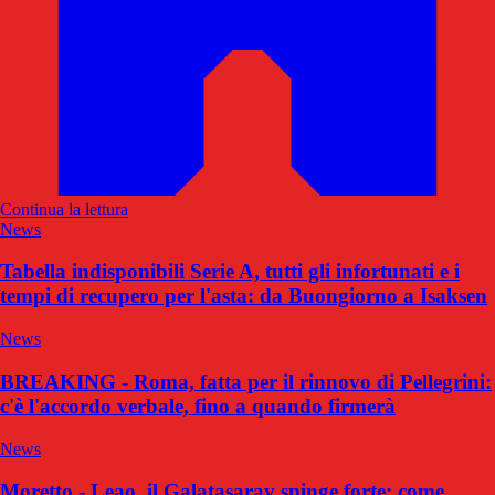
Continua la lettura
News
Tabella indisponibili Serie A, tutti gli infortunati e i
tempi di recupero per l'asta: da Buongiorno a Isaksen
News
BREAKING - Roma, fatta per il rinnovo di Pellegrini:
c'è l'accordo verbale, fino a quando firmerà
News
Moretto - Leao, il Galatasaray spinge forte: come