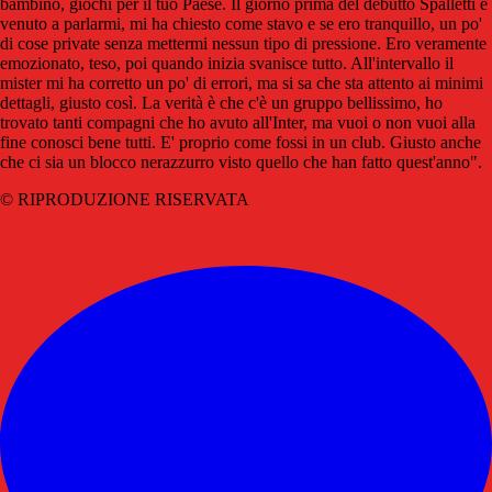
bambino, giochi per il tuo Paese. Il giorno prima del debutto Spalletti è
venuto a parlarmi, mi ha chiesto come stavo e se ero tranquillo, un po'
di cose private senza mettermi nessun tipo di pressione. Ero veramente
emozionato, teso, poi quando inizia svanisce tutto. All'intervallo il
mister mi ha corretto un po' di errori, ma si sa che sta attento ai minimi
dettagli, giusto così. La verità è che c'è un gruppo bellissimo, ho
trovato tanti compagni che ho avuto all'Inter, ma vuoi o non vuoi alla
fine conosci bene tutti. E' proprio come fossi in un club. Giusto anche
che ci sia un blocco nerazzurro visto quello che han fatto quest'anno".
© RIPRODUZIONE RISERVATA