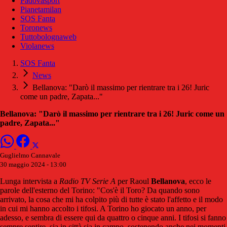
Padovasport
Pianetamilan
SOS Fanta
Toronews
Tuttobolognaweb
Violanews
SOS Fanta
News
Bellanova: "Darò il massimo per rientrare tra i 26! Juric
come un padre, Zapata..."
Bellanova: "Darò il massimo per rientrare tra i 26! Juric come un
padre, Zapata..."
Guglielmo Cannavale
30 maggio 2024 - 13:00
Lunga intervista a
Radio TV Serie A
per Raoul
Bellanova
, ecco le
parole dell'esterno del Torino: "Cos'è il Toro? Da quando sono
arrivato, la cosa che mi ha colpito più di tutte è stato l'affetto e il modo
in cui mi hanno accolto i tifosi. A Torino ho giocato un anno, per
adesso, e sembra di essere qui da quattro o cinque anni. I tifosi si fanno
sempre sentire, sia in città sia in campo, sostenendo anche nei momenti