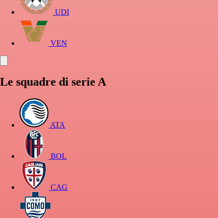
UDI
VEN
Le squadre di serie A
ATA
BOL
CAG