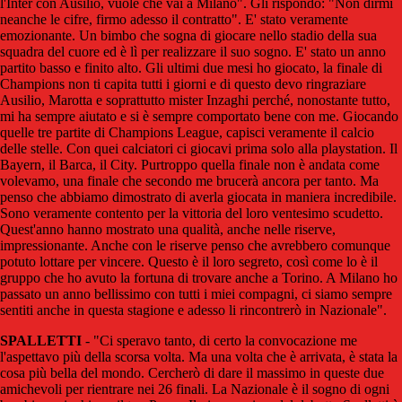
l'Inter con Ausilio, vuole che vai a Milano". Gli rispondo: "Non dirmi
neanche le cifre, firmo adesso il contratto". E' stato veramente
emozionante. Un bimbo che sogna di giocare nello stadio della sua
squadra del cuore ed è lì per realizzare il suo sogno. E' stato un anno
partito basso e finito alto. Gli ultimi due mesi ho giocato, la finale di
Champions non ti capita tutti i giorni e di questo devo ringraziare
Ausilio, Marotta e soprattutto mister Inzaghi perché, nonostante tutto,
mi ha sempre aiutato e si è sempre comportato bene con me. Giocando
quelle tre partite di Champions League, capisci veramente il calcio
delle stelle. Con quei calciatori ci giocavi prima solo alla playstation. Il
Bayern, il Barca, il City. Purtroppo quella finale non è andata come
volevamo, una finale che secondo me brucerà ancora per tanto. Ma
penso che abbiamo dimostrato di averla giocata in maniera incredibile.
Sono veramente contento per la vittoria del loro ventesimo scudetto.
Quest'anno hanno mostrato una qualità, anche nelle riserve,
impressionante. Anche con le riserve penso che avrebbero comunque
potuto lottare per vincere. Questo è il loro segreto, così come lo è il
gruppo che ho avuto la fortuna di trovare anche a Torino. A Milano ho
passato un anno bellissimo con tutti i miei compagni, ci siamo sempre
sentiti anche in questa stagione e adesso li rincontrerò in Nazionale".
SPALLETTI
- "Ci speravo tanto, di certo la convocazione me
l'aspettavo più della scorsa volta. Ma una volta che è arrivata, è stata la
cosa più bella del mondo. Cercherò di dare il massimo in queste due
amichevoli per rientrare nei 26 finali. La Nazionale è il sogno di ogni