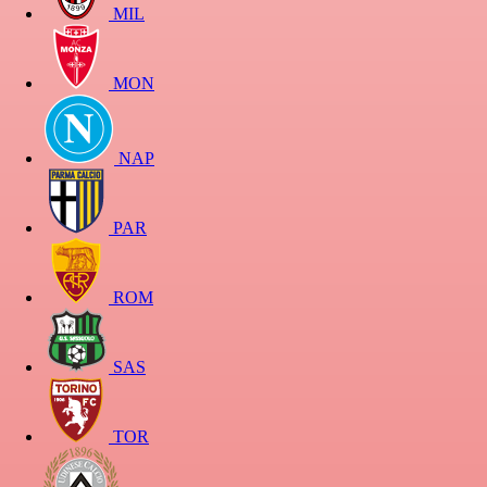
MIL
MON
NAP
PAR
ROM
SAS
TOR