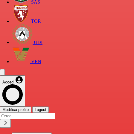
SAS
TOR
UDI
VEN
Accedi
Modifica profilo
Logout