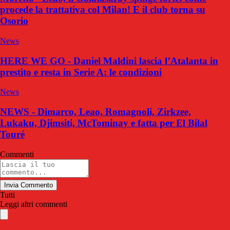
procede la trattativa col Milan! E il club torna su
Osorio
News
HERE WE GO - Daniel Maldini lascia l’Atalanta in
prestito e resta in Serie A: le condizioni
News
NEWS - Dimarco, Leao, Romagnoli, Zirkzee,
Lukaku, Djimsiti, McTominay e fatta per El Bilal
Touré
Commenti
Invia Commento
Tutti
Leggi altri commenti