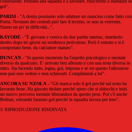
l'ossessione. Pensino alla squadra e a lavorare, riusciremo a mandarli in
gol".
PARISI
- "A destra possiamo solo adattare un mancino come fatto con
Parisi. Nessuno dei centrali può fare il terzino, se non in extremis.
Siamo un po' in difficoltà...".
KAYODE
- "È giovane e veniva da due partite intense, rimetterlo
dentro dopo tre giorni mi sembrava pericoloso. Però è entrato e si è
comportato bene, da calciatore maturo".
DUNCAN
- "In questo momento ha l'aspetto psicologico e mentale
diverso da qualcuno. E' arrivato ben allenato e con una testa diversa in
ritiro. Sta facendo tutto, legna, gol, imposta e se sei questo l'allenatore
non può non vedere e non schierarti. Complimenti a lui".
ANCORA SU NZOLA
- "Gli manca solo il gol perché sul resto ha
lavorato bene. Ha giocato titolare perché spero che si sblocchi e inizi
un nuovo percorso mentale liberandosi da questo peso. Poi c'è anche
Beltran, entrambi faranno gol perché la squadra lavora per loro".
© RIPRODUZIONE RISERVATA