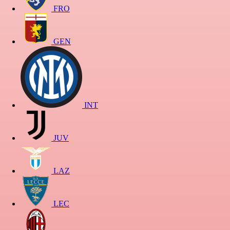
FRO
GEN
INT
JUV
LAZ
LEC