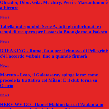
Obrador, Dibu, Gila, Meichtry, Perri e Mastantuono è
a Firenze
News
Tabella indisponibili Serie A, tutti gli infortunati e i
tempi di recupero per l'asta: da Buongiorno a Isaksen
News
BREAKING - Roma, fatta per il rinnovo di Pellegrini:
c'è l'accordo verbale, fino a quando firmerà
News
Moretto - Leao, il Galatasaray spinge forte: come
procede la trattativa col Milan! E il club torna su
Osorio
News
HERE WE GO - Daniel Maldini lascia l’Atalanta in