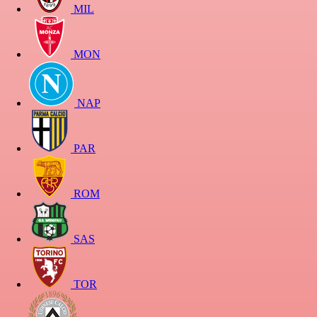
MIL
MON
NAP
PAR
ROM
SAS
TOR