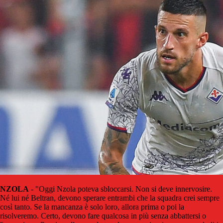
NZOLA
- "Oggi Nzola poteva sbloccarsi. Non si deve innervosire.
Né lui né Beltran, devono sperare entrambi che la squadra crei sempre
così tanto. Se la mancanza è solo loro, allora prima o poi la
risolveremo. Certo, devono fare qualcosa in più senza abbattersi o