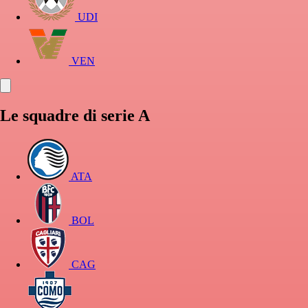
UDI
VEN
Le squadre di serie A
ATA
BOL
CAG