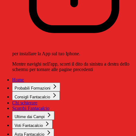
per installare la App sul tuo Iphone.
Mentre navighi nell'app, scorri il dito da sinistra a destra dello
schermo per tornare alle pagine precedenti
Home
Probabili Formazioni
Consigli Fantacalcio
Chi schierare
Scambi Fantacalcio
Ultime dai Campi
Voti Fantacalcio
Asta Fantacalcio