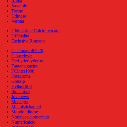
Roma
Sassuolo
Torino
Udinese
Verona
Ultimissime Calciomercato
Ufficialità
Esclusive Romano
Calcionapoli1926
Cittaceleste
Derbyderbyderby
Fantamagazine
FCInter1908
Forzaroma
Golssip
Hellas1903
Ilmilanista
Juvenews
Mediagol
Milanistichannel
Mondoudinese
Notiziecalciomercato
Numericalcio