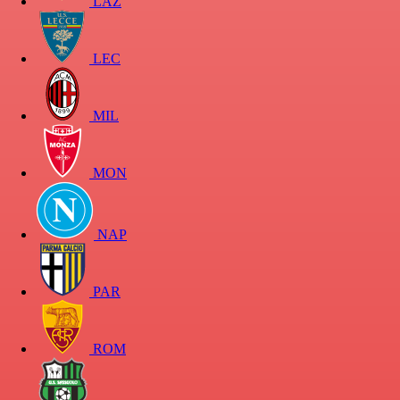
LAZ
LEC
MIL
MON
NAP
PAR
ROM