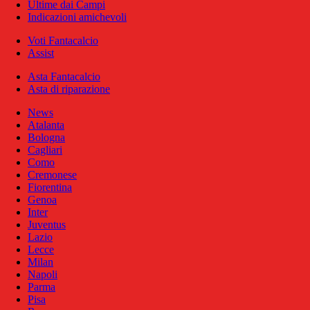
Ultime dai Campi
Indicazioni amichevoli
Voti Fantacalcio
Assist
Asta Fantacalcio
Asta di riparazione
News
Atalanta
Bologna
Cagliari
Como
Cremonese
Fiorentina
Genoa
Inter
Juventus
Lazio
Lecce
Milan
Napoli
Parma
Pisa