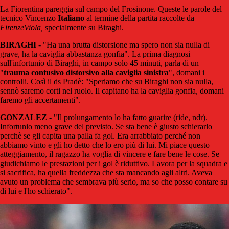
La Fiorentina pareggia sul campo del Frosinone. Queste le parole del
tecnico Vincenzo
Italiano
al termine della partita raccolte da
FirenzeViola,
specialmente su Biraghi.
BIRAGHI
- "Ha una brutta distorsione ma spero non sia nulla di
grave, ha la caviglia abbastanza gonfia". La prima diagnosi
sull'infortunio di Biraghi, in campo solo 45 minuti, parla di un
"
trauma contusivo distorsivo alla caviglia sinistra
", domani i
controlli. Così il ds Pradè: "Speriamo che su Biraghi non sia nulla,
sennò saremo corti nel ruolo. Il capitano ha la caviglia gonfia, domani
faremo gli accertamenti".
GONZALEZ
- "Il prolungamento lo ha fatto guarire (ride, ndr).
Infortunio meno grave del previsto. Se sta bene è giusto schierarlo
perchè se gli capita una palla fa gol. Era arrabbiato perché non
abbiamo vinto e gli ho detto che lo ero più di lui. Mi piace questo
atteggiamento, il ragazzo ha voglia di vincere e fare bene le cose. Se
giudichiamo le prestazioni per i gol è riduttivo. Lavora per la squadra e
si sacrifica, ha quella freddezza che sta mancando agli altri. Aveva
avuto un problema che sembrava più serio, ma so che posso contare su
di lui e l'ho schierato".