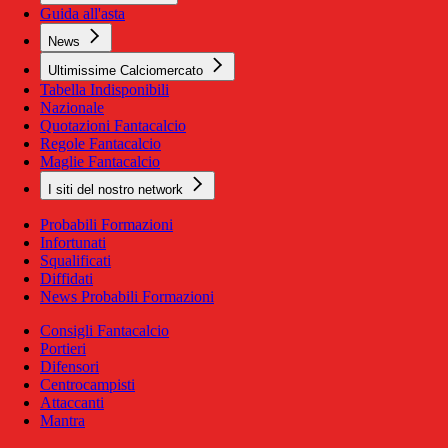
Guida all'asta
News
Ultimissime Calciomercato
Tabella Indisponibili
Nazionale
Quotazioni Fantacalcio
Regole Fantacalcio
Maglie Fantacalcio
I siti del nostro network
Probabili Formazioni
Infortunati
Squalificati
Diffidati
News Probabili Formazioni
Consigli Fantacalcio
Portieri
Difensori
Centrocampisti
Attaccanti
Mantra