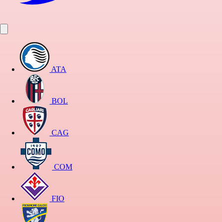
ATA
BOL
CAG
COM
FIO