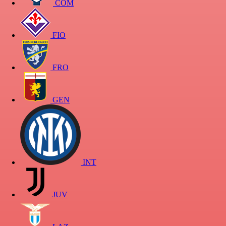
COM
FIO
FRO
GEN
INT
JUV