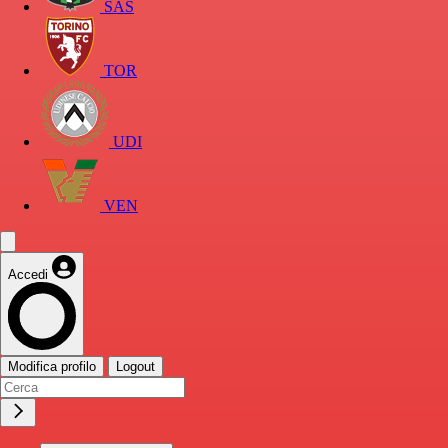
SAS
TOR
UDI
VEN
Accedi
Modifica profilo
Logout