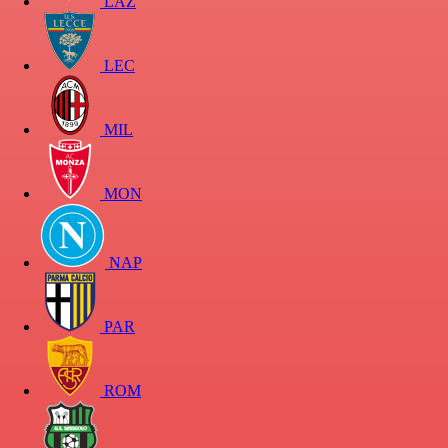
LAZ
LEC
MIL
MON
NAP
PAR
ROM