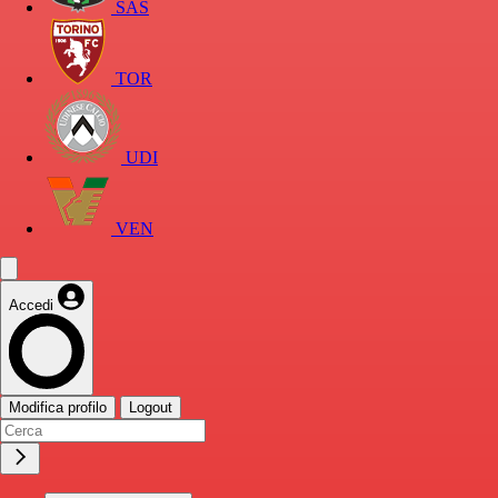
SAS
TOR
UDI
VEN
Accedi
Modifica profilo
Logout