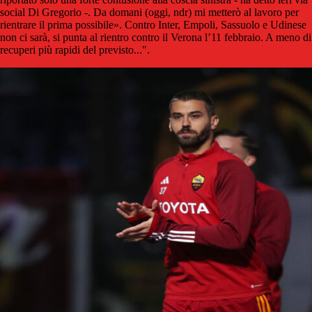
social Di Gregorio -. Da domani (oggi, ndr) mi metterò al lavoro per
rientrare il prima possibile». Contro Inter, Empoli, Sassuolo e Udinese
non ci sarà, si punta al rientro contro il Verona l’11 febbraio. A meno di
recuperi più rapidi del previsto...".