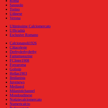
Roma
Sassuolo
Torino
Udinese
Verona
Ultimissime Calciomercato
Ufficialità
Esclusive Romano
Calcionapoli1926
Cittaceleste
Derbyderbyderby
Fantamagazine
FCInter1908
Forzaroma
Golssip
Hellas1903
Ilmilanista
Juvenews
Mediagol
Milanistichannel
Mondoudinese
Notiziecalciomercato
Numericalcio