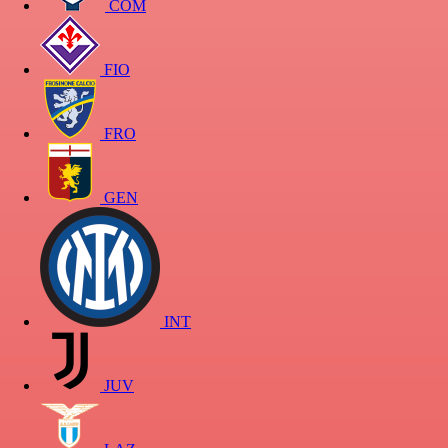
COM
FIO
FRO
GEN
INT
JUV