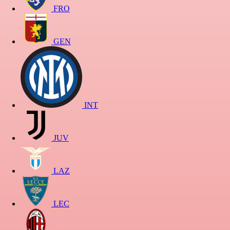
FRO
GEN
INT
JUV
LAZ
LEC