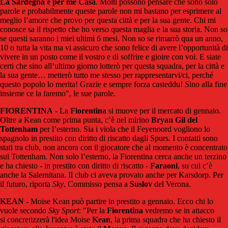
La Sardegna è per me Casa
. Molti possono pensare che sono solo
parole e probabilmente queste parole non mi bastano per esprimere al
meglio l’amore che provo per questa città e per la sua gente. Chi mi
conosce sa il rispetto che ho verso questa maglia e la sua storia. Non so
se questi saranno i miei ultimi 6 mesi. Non so se rimarrò qua un anno,
10 o tutta la vita ma vi assicuro che sono felice di avere l’opportunità di
vivere in un posto come il vostro e di soffrire e gioire con voi. E siate
certi che sino all’ultimo giorno lotterò per questa squadra, per la città e
la sua gente… metterò tutto me stesso per rappresentarvi/ci, perché
questo popolo lo merita! Grazie e sempre forza casteddu! Sino alla fine
insieme ce la faremo", le sue parole.
FIORENTINA
- La
Fiorentina
si muove per il mercato di gennaio.
Oltre a Kean come prima punta, c’è nel mirino
Bryan Gil del
Tottenham
per l’esterno. Sia i viola che il Feyenoord vogliono lo
spagnolo in prestito con diritto di riscatto dagli Spurs. I contatti sono
stati tra club, non ancora con il giocatore che al momento è concentrato
sul Tottenham. Non solo l’esterno, la Fiorentina cerca anche un terzino
e ha chiesto - in prestito con diritto di riscatto -
Faraoni
, su cui c’è
anche la Salernitana. Il club ci aveva provato anche per Karsdorp. Per
il futuro, riporta
Sky
, Commisso pensa a
Suslov
del Verona.
KEAN
- Moise Kean può partire in prestito a gennaio. Ecco chi lo
vuole secondo
Sky
Sport
: "Per la
Fiorentina
vedremo se in attacco
si concretizzerà l'idea Moise
Kean
, la prima squadra che ha chiesto il