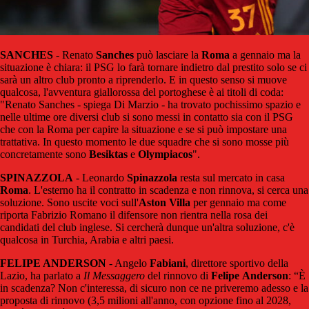
SANCHES
- Renato
Sanches
può lasciare la
Roma
a gennaio ma la
situazione è chiara: il PSG lo farà tornare indietro dal prestito solo se ci
sarà un altro club pronto a riprenderlo. E in questo senso si muove
qualcosa, l'avventura giallorossa del portoghese è ai titoli di coda:
"Renato Sanches - spiega Di Marzio - ha trovato pochissimo spazio e
nelle ultime ore diversi club si sono messi in contatto sia con il PSG
che con la Roma per capire la situazione e se si può impostare una
trattativa. In questo momento le due squadre che si sono mosse più
concretamente sono
Besiktas
e
Olympiacos
".
SPINAZZOLA
- Leonardo
Spinazzola
resta sul mercato in casa
Roma
. L'esterno ha il contratto in scadenza e non rinnova, si cerca una
soluzione. Sono uscite voci sull'
Aston Villa
per gennaio ma come
riporta Fabrizio Romano il difensore non rientra nella rosa dei
candidati del club inglese. Si cercherà dunque un'altra soluzione, c'è
qualcosa in Turchia, Arabia e altri paesi.
FELIPE ANDERSON
- Angelo
Fabiani
, direttore sportivo della
Lazio, ha parlato a
Il Messaggero
del rinnovo di
Felipe
Anderson
: “È
in scadenza? Non c'interessa, di sicuro non ce ne priveremo adesso e la
proposta di rinnovo (3,5 milioni all'anno, con opzione fino al 2028,