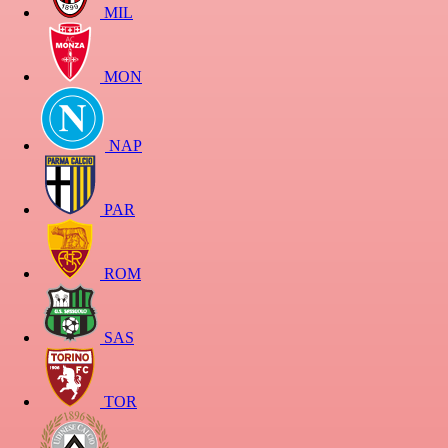
MIL
MON
NAP
PAR
ROM
SAS
TOR