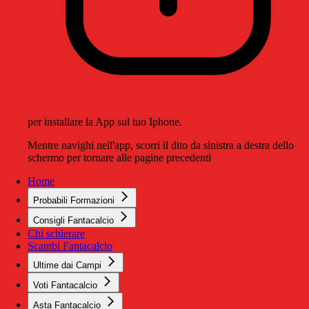
per installare la App sul tuo Iphone.
Mentre navighi nell'app, scorri il dito da sinistra a destra dello
schermo per tornare alle pagine precedenti
Home
Probabili Formazioni
Consigli Fantacalcio
Chi schierare
Scambi Fantacalcio
Ultime dai Campi
Voti Fantacalcio
Asta Fantacalcio