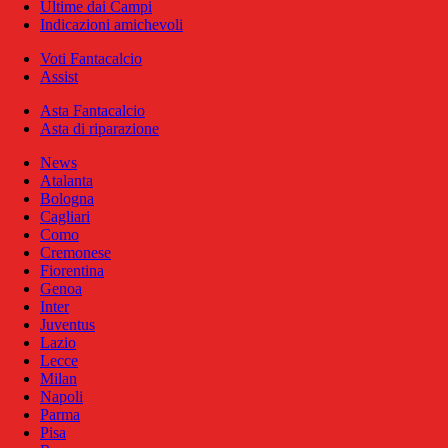
Ultime dai Campi
Indicazioni amichevoli
Voti Fantacalcio
Assist
Asta Fantacalcio
Asta di riparazione
News
Atalanta
Bologna
Cagliari
Como
Cremonese
Fiorentina
Genoa
Inter
Juventus
Lazio
Lecce
Milan
Napoli
Parma
Pisa