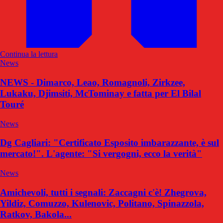
Continua la lettura
News
NEWS - Dimarco, Leao, Romagnoli, Zirkzee,
Lukaku, Djimsiti, McTominay e fatta per El Bilal
Touré
News
Dg Cagliari: "Certificato Esposito imbarazzante, è sul
mercato!". L'agente: "Si vergogni, ecco la verità"
News
Amichevoli, tutti i segnali: Zaccagni c'è! Zhegrova,
Yildiz, Comuzzo, Kulenovic, Politano, Spinazzola,
Ratkov, Bakola...