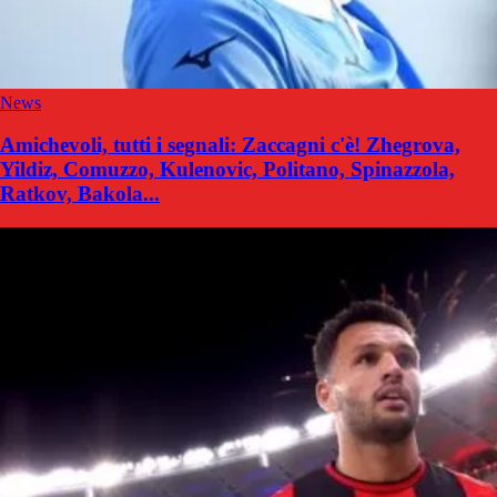
News
Amichevoli, tutti i segnali: Zaccagni c'è! Zhegrova,
Yildiz, Comuzzo, Kulenovic, Politano, Spinazzola,
Ratkov, Bakola...