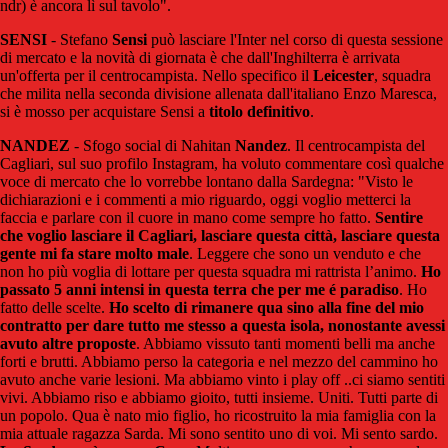
ndr) è ancora lì sul tavolo".
SENSI
- Stefano
Sensi
può lasciare l'Inter nel corso di questa sessione
di mercato e la novità di giornata è che dall'Inghilterra è arrivata
un'offerta per il centrocampista. Nello specifico il
Leicester
, squadra
che milita nella seconda divisione allenata dall'italiano Enzo Maresca,
si è mosso per acquistare Sensi a
titolo definitivo
.
NANDEZ
- Sfogo social di Nahitan
Nandez
. Il centrocampista del
Cagliari, sul suo profilo Instagram, ha voluto commentare così qualche
voce di mercato che lo vorrebbe lontano dalla Sardegna: "Visto le
dichiarazioni e i commenti a mio riguardo, oggi voglio metterci la
faccia e parlare con il cuore in mano come sempre ho fatto.
Sentire
che voglio lasciare il Cagliari, lasciare questa città, lasciare questa
gente mi fa stare molto male
. Leggere che sono un venduto e che
non ho più voglia di lottare per questa squadra mi rattrista l’animo.
Ho
passato 5 anni intensi in questa terra che per me é paradiso
. Ho
fatto delle scelte.
Ho scelto di rimanere qua sino alla fine del mio
contratto per dare tutto me stesso a questa isola, nonostante avessi
avuto altre proposte
. Abbiamo vissuto tanti momenti belli ma anche
forti e brutti. Abbiamo perso la categoria e nel mezzo del cammino ho
avuto anche varie lesioni. Ma abbiamo vinto i play off ..ci siamo sentiti
vivi. Abbiamo riso e abbiamo gioito, tutti insieme. Uniti. Tutti parte di
un popolo. Qua è nato mio figlio, ho ricostruito la mia famiglia con la
mia attuale ragazza Sarda. Mi sono sentito uno di voi. Mi sento sardo.