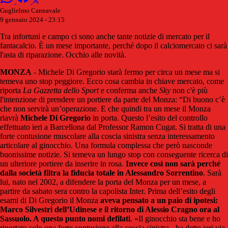
Guglielmo Cannavale
9 gennaio 2024 - 23:15
Tra infortuni e campo ci sono anche tante notizie di mercato per il
fantacalcio. È un mese importante, perché dopo il calciomercato ci sarà
l'asta di riparazione. Occhio alle novità.
MONZA
- Michele Di Gregorio starà fermo per circa un mese ma si
temeva uno stop peggiore. Ecco cosa cambia in chiave mercato, come
riporta
La Gazzetta dello Sport
e conferma anche
Sky
non c'è più
l'intenzione di prendere un portiere da parte del Monza: “Di buono c’è
che non servirà un’operazione. E che quindi tra un mese il Monza
riavrà
Michele Di Gregorio
in porta. Questo l’esito del controllo
effettuato ieri a Barcellona dal Professor Ramon Cugat. Si tratta di una
forte contusione muscolare alla coscia sinistra senza interessamento
articolare al ginocchio. Una formula complessa che però nasconde
buonissime notizie. Si temeva un lungo stop con conseguente ricerca di
un ulteriore portiere da inserire in rosa.
Invece così non sarà perché
dalla società filtra la fiducia totale in Alessandro Sorrentino
. Sarà
lui, nato nel 2002, a difendere la porta del Monza per un mese, a
partire da sabato sera contro la capolista Inter. Prima dell’esito degli
esami di Di Gregorio il Monza
aveva pensato a un paio di ipotesi:
Marco Silvestri dell’Udinese e il ritorno di Alessio Cragno ora al
Sassuolo. A questo punto nomi defilati
. «Il ginocchio sta bene e ho
riportato solo una forte contusione alla coscia sinistra - ha detto ieri via