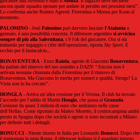
giocatore alla Juventus è stato il
Monza
. Il ragazzo deve decidere
ancora quale squadra sposare per andare in prestito nei prossimi mesi".
Lo conferma anche Romeo Agresti: Fiorentina o Monza per Kean al
momento.
PALOMINO
- José
Palomino
può davvero lasciare
l'Atalanta
a
gennaio, è una possibilità concreta. Il difensore argentino
si avvicina
sempre di più alla Salernitana
, c'è l'ok del giocatore. Ora si sta
trattando per ingaggio e cifre dell'operazione, riporta
Sky
Sport
. E
occhio per il fantacalcio...
BONAVENTURA
- Enzo
Raiola
, agente di Giacomo
Bonaventura
,
ha parlato del rinnovo del suo assistito a
DAZN
: “Ancora non è
arrivata nessuna chiamata dalla Fiorentina per il rinnovo di
Bonaventura. Ma Giacomo lo merita per numeri e qualità. Stengs? La
Viola non lo ha cercato”.
HONGLA
- Arriva un’altra cessione per il Verona. Il club ha trovato
l’accordo per l’addio di Martin
Hongla
, che passa al
Granada
.
Cessione da quasi 3 milioni di euro che andranno nelle casse
dell’Hellas. Come riportato da Matteo Moretto, il centrocampista andrà
presto in Spagna dopo che società e agenti si sono incontrati a Milano
per definire tutti i dettagli.
BONUCCI
- Niente ritorno in Italia per Leonardo
Bonucci
. Dopo che
è tramontata la pista Roma, il difensore italiano si è guardato intorno