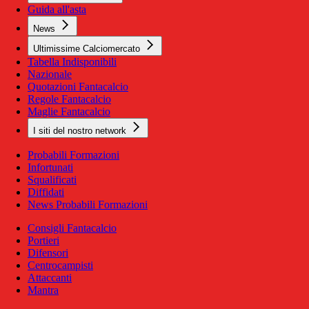
Guida all'asta
News
Ultimissime Calciomercato
Tabella Indisponibili
Nazionale
Quotazioni Fantacalcio
Regole Fantacalcio
Maglie Fantacalcio
I siti del nostro network
Probabili Formazioni
Infortunati
Squalificati
Diffidati
News Probabili Formazioni
Consigli Fantacalcio
Portieri
Difensori
Centrocampisti
Attaccanti
Mantra