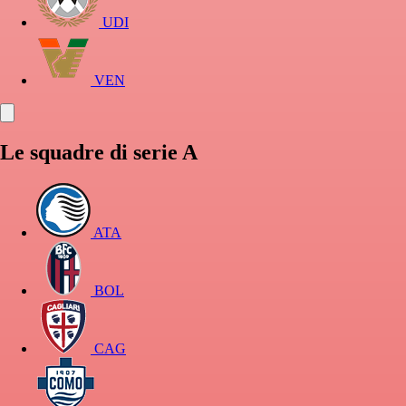
UDI
VEN
Le squadre di serie A
ATA
BOL
CAG