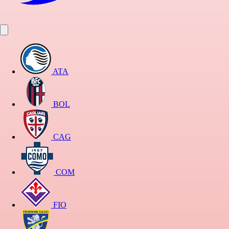
ATA
BOL
CAG
COM
FIO