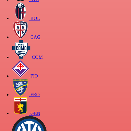
BOL
CAG
COM
FIO
FRO
GEN