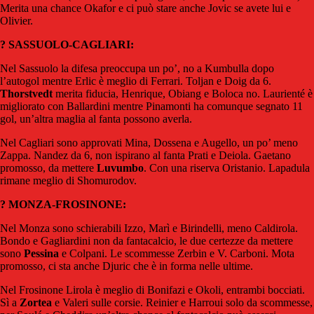
Merita una chance Okafor e ci può stare anche Jovic se avete lui e
Olivier.
? SASSUOLO-CAGLIARI:
Nel Sassuolo la difesa preoccupa un po’, no a Kumbulla dopo
l’autogol mentre Erlic è meglio di Ferrari. Toljan e Doig da 6.
Thorstvedt
merita fiducia, Henrique, Obiang e Boloca no. Laurienté è
migliorato con Ballardini mentre Pinamonti ha comunque segnato 11
gol, un’altra maglia al fanta possono averla.
Nel Cagliari sono approvati Mina, Dossena e Augello, un po’ meno
Zappa. Nandez da 6, non ispirano al fanta Prati e Deiola. Gaetano
promosso, da mettere
Luvumbo
. Con una riserva Oristanio. Lapadula
rimane meglio di Shomurodov.
? MONZA-FROSINONE:
Nel Monza sono schierabili Izzo, Marì e Birindelli, meno Caldirola.
Bondo e Gagliardini non da fantacalcio, le due certezze da mettere
sono
Pessina
e Colpani. Le scommesse Zerbin e V. Carboni. Mota
promosso, ci sta anche Djuric che è in forma nelle ultime.
Nel Frosinone Lirola è meglio di Bonifazi e Okoli, entrambi bocciati.
Sì a
Zortea
e Valeri sulle corsie. Reinier e Harroui solo da scommesse,