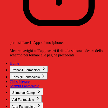
per installare la App sul tuo Iphone.
Mentre navighi nell'app, scorri il dito da sinistra a destra dello
schermo per tornare alle pagine precedenti
Home
Probabili Formazioni
Consigli Fantacalcio
Chi schierare
Scambi Fantacalcio
Ultime dai Campi
Voti Fantacalcio
Asta Fantacalcio