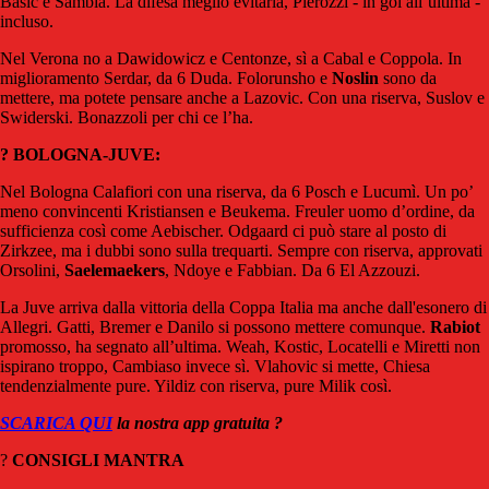
Basic e Sambia. La difesa meglio evitarla, Pierozzi - in gol all’ultima -
incluso.
Nel Verona no a Dawidowicz e Centonze, sì a Cabal e Coppola. In
miglioramento Serdar, da 6 Duda. Folorunsho e
Noslin
sono da
mettere, ma potete pensare anche a Lazovic. Con una riserva, Suslov e
Swiderski. Bonazzoli per chi ce l’ha.
? BOLOGNA-JUVE:
Nel Bologna Calafiori con una riserva, da 6 Posch e Lucumì. Un po’
meno convincenti Kristiansen e Beukema. Freuler uomo d’ordine, da
sufficienza così come Aebischer. Odgaard ci può stare al posto di
Zirkzee, ma i dubbi sono sulla trequarti. Sempre con riserva, approvati
Orsolini,
Saelemaekers
, Ndoye e Fabbian. Da 6 El Azzouzi.
La Juve arriva dalla vittoria della Coppa Italia ma anche dall'esonero di
Allegri. Gatti, Bremer e Danilo si possono mettere comunque.
Rabiot
promosso, ha segnato all’ultima. Weah, Kostic, Locatelli e Miretti non
ispirano troppo, Cambiaso invece sì. Vlahovic si mette, Chiesa
tendenzialmente pure. Yildiz con riserva, pure Milik così.
SCARICA QUI
la nostra app gratuita ?
?
CONSIGLI MANTRA