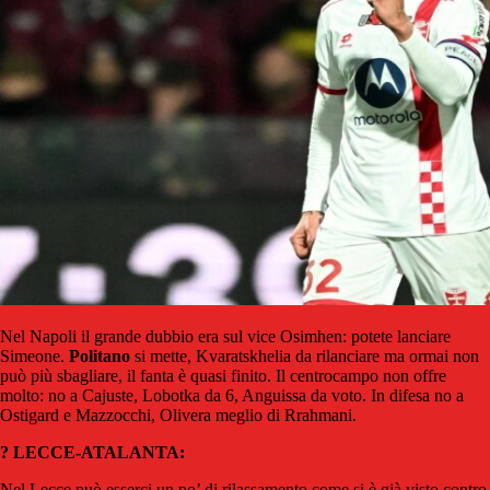
Nel Napoli il grande dubbio era sul vice Osimhen: potete lanciare
Simeone.
Politano
si mette, Kvaratskhelia da rilanciare ma ormai non
può più sbagliare, il fanta è quasi finito. Il centrocampo non offre
molto: no a Cajuste, Lobotka da 6, Anguissa da voto. In difesa no a
Ostigard e Mazzocchi, Olivera meglio di Rrahmani.
? LECCE-ATALANTA:
Nel Lecce può esserci un po’ di rilassamento come si è già visto contro