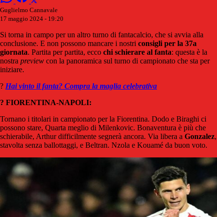
Guglielmo Cannavale
17 maggio 2024 - 19:20
Si torna in campo per un altro turno di fantacalcio, che si avvia alla
conclusione. E non possono mancare i nostri
consigli per la 37a
giornata
. Partita per partita, ecco
chi schierare al fanta
: questa è la
nostra
preview
con la panoramica sul turno di campionato che sta per
iniziare.
?
Hai vinto il fanta? Compra la maglia celebrativa
?
FIORENTINA-NAPOLI:
Tornano i titolari in campionato per la Fiorentina. Dodo e Biraghi ci
possono stare, Quarta meglio di Milenkovic. Bonaventura è più che
schierabile, Arthur difficilmente segnerà ancora. Via libera a
Gonzalez
,
stavolta senza ballottaggi, e Beltran. Nzola e Kouamé da buon voto.