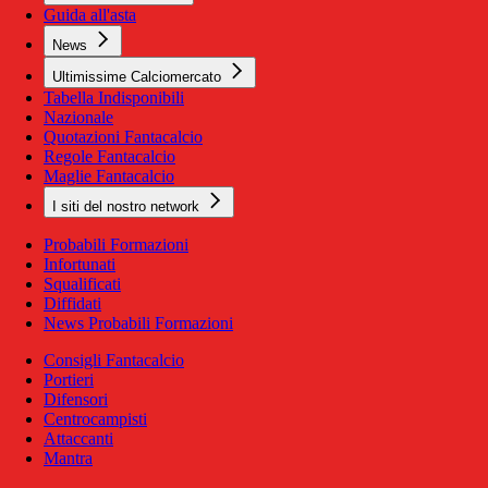
Guida all'asta
News
Ultimissime Calciomercato
Tabella Indisponibili
Nazionale
Quotazioni Fantacalcio
Regole Fantacalcio
Maglie Fantacalcio
I siti del nostro network
Probabili Formazioni
Infortunati
Squalificati
Diffidati
News Probabili Formazioni
Consigli Fantacalcio
Portieri
Difensori
Centrocampisti
Attaccanti
Mantra