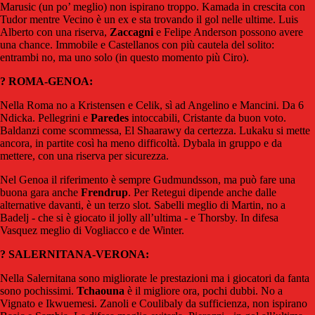
Marusic (un po’ meglio) non ispirano troppo. Kamada in crescita con
Tudor mentre Vecino è un ex e sta trovando il gol nelle ultime. Luis
Alberto con una riserva,
Zaccagni
e Felipe Anderson possono avere
una chance. Immobile e Castellanos con più cautela del solito:
entrambi no, ma uno solo (in questo momento più Ciro).
? ROMA-GENOA:
Nella Roma no a Kristensen e Celik, sì ad Angelino e Mancini. Da 6
Ndicka. Pellegrini e
Paredes
intoccabili, Cristante da buon voto.
Baldanzi come scommessa, El Shaarawy da certezza. Lukaku si mette
ancora, in partite così ha meno difficoltà. Dybala in gruppo e da
mettere, con una riserva per sicurezza.
Nel Genoa il riferimento è sempre Gudmundsson, ma può fare una
buona gara anche
Frendrup
. Per Retegui dipende anche dalle
alternative davanti, è un terzo slot. Sabelli meglio di Martin, no a
Badelj - che si è giocato il jolly all’ultima - e Thorsby. In difesa
Vasquez meglio di Vogliacco e de Winter.
? SALERNITANA-VERONA:
Nella Salernitana sono migliorate le prestazioni ma i giocatori da fanta
sono pochissimi.
Tchaouna
è il migliore ora, pochi dubbi. No a
Vignato e Ikwuemesi. Zanoli e Coulibaly da sufficienza, non ispirano