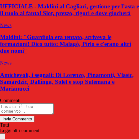
UFFICIALE - Maldini al Cagliari, gestione per l’asta e
il ruolo al fanta! Slot, prezzo, rigori e dove giocherà
News
Maldini: "Guardiola era tentato, scriveva le
formazioni! Dico tutto: Malagò, Pirlo e c'erano altri
due nomi"
News
Amichevoli, i segnali: Di Lorenzo, Pinamonti, Vlasic,
Samardzic, Dallinga, Solet e stop Sulemana e
Marianucci
Commenti
Invia Commento
Tutti
Leggi altri commenti