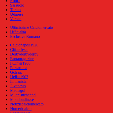
Roma
Sassuolo
Torino
Udinese
Verona
Ultimissime Calciomercato
Ufficialità
Esclusive Romano
Calcionapoli1926
Cittaceleste
Derbyderbyderby
Fantamagazine
FCInter1908
Forzaroma
Golssip
Hellas1903
Ilmilanista
Juvenews
Mediagol
Milanistichannel
Mondoudinese
Notiziecalciomercato
Numericalcio