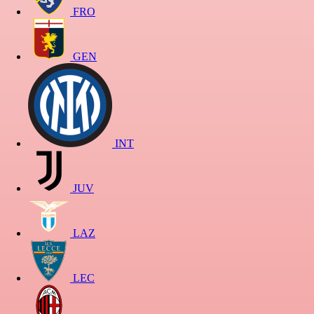
FRO
GEN
INT
JUV
LAZ
LEC