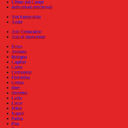
Ultime dai Campi
Indicazioni amichevoli
Voti Fantacalcio
Assist
Asta Fantacalcio
Asta di riparazione
News
Atalanta
Bologna
Cagliari
Como
Cremonese
Fiorentina
Genoa
Inter
Juventus
Lazio
Lecce
Milan
Napoli
Parma
Pisa