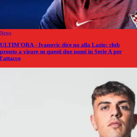
News
ULTIM'ORA - Ivanovic dice no alla Lazio: club
pronto a virare su questi due nomi in Serie A per
l'attacco