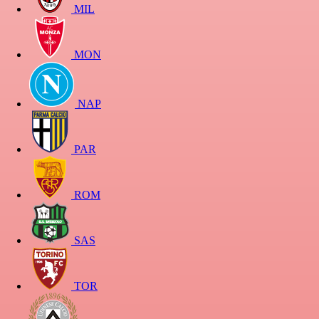
MIL
MON
NAP
PAR
ROM
SAS
TOR