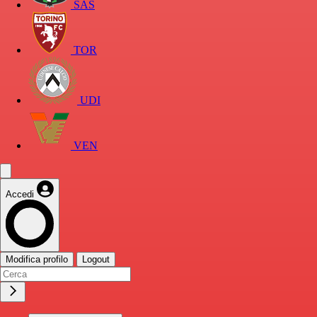
SAS
TOR
UDI
VEN
Accedi
Modifica profilo
Logout