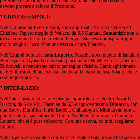
per Soulé e Cheddira un’altra chance al fantacalcio può esserci,
devono provare a salvare il Frosinone.
? UDINESE-EMPOLI:
Nell’Udinese ok Perez e Bijol, sono approvati. No a Kristensen ed
Ehizibue. Payero meglio di Walace, da 6,5 Kamara.
Samardzic
non si
tocca, con una riserva da mettere Pereyra. Success non ispira troppo,
molto meglio Lucca. Con una riserva sicura Thauvin.
Nell’Empoli buona la carta
Luperto
, Pezzella poco meglio di Ismajli e
Bereszynski. Gyasi da 6. Fazzini piace più di Maleh e Grassi, mentre
Zurkowski è nettamente calato per ragioni fisiche. Cambiaghi rimane
da 6,5, il resto dell’attacco sta avendo alti e bassi incluso Niang, che è
comunque rigorista.
? INTER-LAZIO:
Nell’Inter tornano i titolari e bisogna approfittarne. Dentro Pavard e
Bastoni, da 6 de Vrij. Darmian da 6,5 e approvatissimo
Dimarco
, con
una riserva Dumfries. Il trio Barella, Calhanoglu e Mkhitaryan non si
può discutere, specialmente il turco. Via libera di nuovo a Thuram e
Lautaro, che si è pure sbloccato. Con una riserva, tra tutti, scegliamo
Frattesi.
Nella Lazio serve cautela con Patric, Casale e Gila, ma anche Lazzari e