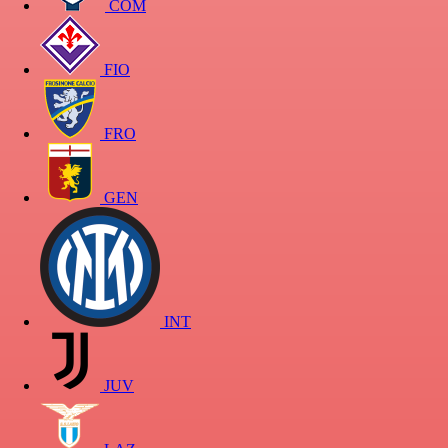
COM
FIO
FRO
GEN
INT
JUV