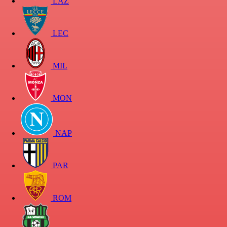
LAZ
LEC
MIL
MON
NAP
PAR
ROM