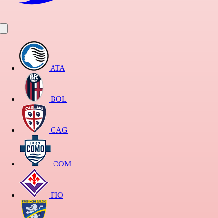
ATA
BOL
CAG
COM
FIO