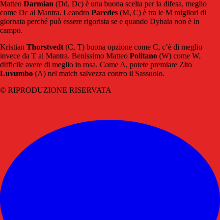
Matteo
Darmian
(Dd, Dc) è una buona scelta per la difesa, meglio
come Dc al Mantra. Leandro
Paredes
(M, C) è tra le M migliori di
giornata perché può essere rigorista se e quando Dybala non è in
campo.
Kristian
Thorstvedt
(C, T) buona opzione come C, c’è di meglio
invece da T al Mantra. Benissimo Matteo
Politano
(W) come W,
difficile avere di meglio in rosa. Come A, potete premiare Zito
Luvumbo
(A) nel match salvezza contro il Sassuolo.
© RIPRODUZIONE RISERVATA