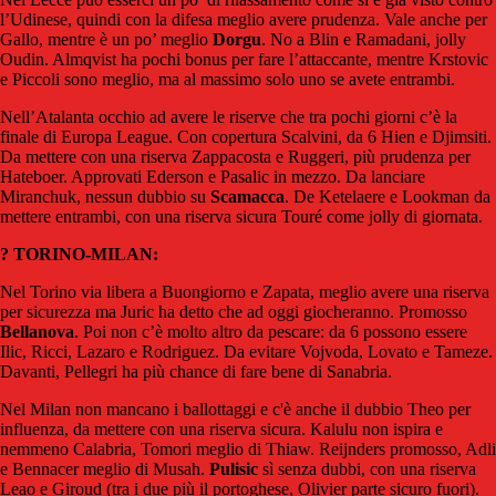
l’Udinese, quindi con la difesa meglio avere prudenza. Vale anche per
Gallo, mentre è un po’ meglio
Dorgu
. No a Blin e Ramadani, jolly
Oudin. Almqvist ha pochi bonus per fare l’attaccante, mentre Krstovic
e Piccoli sono meglio, ma al massimo solo uno se avete entrambi.
Nell’Atalanta occhio ad avere le riserve che tra pochi giorni c’è la
finale di Europa League. Con copertura Scalvini, da 6 Hien e Djimsiti.
Da mettere con una riserva Zappacosta e Ruggeri, più prudenza per
Hateboer. Approvati Ederson e Pasalic in mezzo. Da lanciare
Miranchuk, nessun dubbio su
Scamacca
. De Ketelaere e Lookman da
mettere entrambi, con una riserva sicura Touré come jolly di giornata.
? TORINO-MILAN:
Nel Torino via libera a Buongiorno e Zapata, meglio avere una riserva
per sicurezza ma Juric ha detto che ad oggi giocheranno. Promosso
Bellanova
. Poi non c’è molto altro da pescare: da 6 possono essere
Ilic, Ricci, Lazaro e Rodriguez. Da evitare Vojvoda, Lovato e Tameze.
Davanti, Pellegri ha più chance di fare bene di Sanabria.
Nel Milan non mancano i ballottaggi e c'è anche il dubbio Theo per
influenza, da mettere con una riserva sicura. Kalulu non ispira e
nemmeno Calabria, Tomori meglio di Thiaw. Reijnders promosso, Adli
e Bennacer meglio di Musah.
Pulisic
sì senza dubbi, con una riserva
Leao e Giroud (tra i due più il portoghese, Olivier parte sicuro fuori).