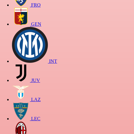
FRO
GEN
INT
JUV
LAZ
LEC