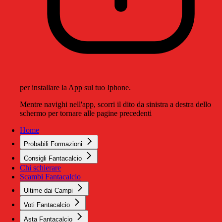
per installare la App sul tuo Iphone.
Mentre navighi nell'app, scorri il dito da sinistra a destra dello
schermo per tornare alle pagine precedenti
Home
Probabili Formazioni
Consigli Fantacalcio
Chi schierare
Scambi Fantacalcio
Ultime dai Campi
Voti Fantacalcio
Asta Fantacalcio