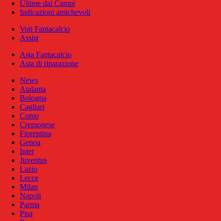
Ultime dai Campi
Indicazioni amichevoli
Voti Fantacalcio
Assist
Asta Fantacalcio
Asta di riparazione
News
Atalanta
Bologna
Cagliari
Como
Cremonese
Fiorentina
Genoa
Inter
Juventus
Lazio
Lecce
Milan
Napoli
Parma
Pisa