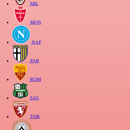
MIL
MON
NAP
PAR
ROM
SAS
TOR