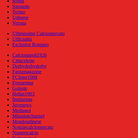
Roma
Sassuolo
Torino
Udinese
Verona
Ultimissime Calciomercato
Ufficialità
Esclusive Romano
Calcionapoli1926
Cittaceleste
Derbyderbyderby
Fantamagazine
FCInter1908
Forzaroma
Golssip
Hellas1903
Ilmilanista
Juvenews
Mediagol
Milanistichannel
Mondoudinese
Notiziecalciomercato
Numericalcio