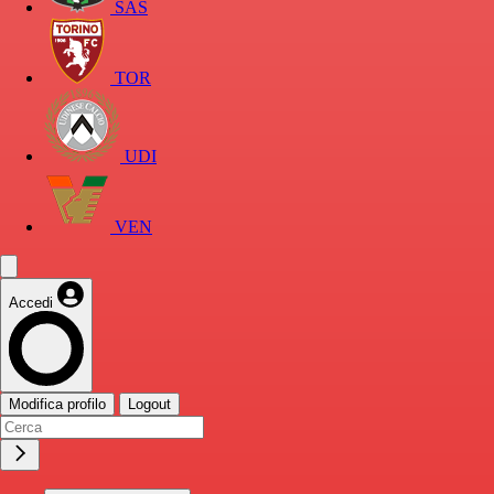
SAS
TOR
UDI
VEN
Accedi
Modifica profilo
Logout