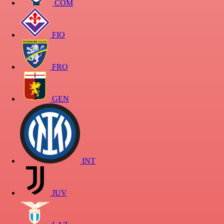
COM
FIO
FRO
GEN
INT
JUV