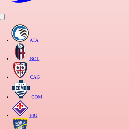
ATA
BOL
CAG
COM
FIO