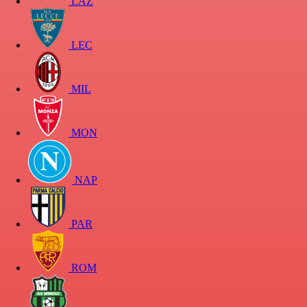
LAZ
LEC
MIL
MON
NAP
PAR
ROM