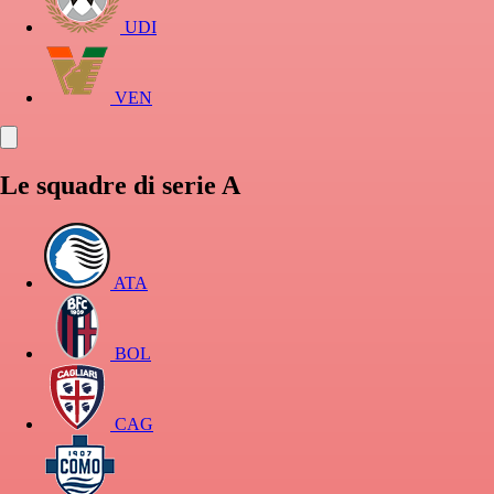
UDI
VEN
Le squadre di serie A
ATA
BOL
CAG