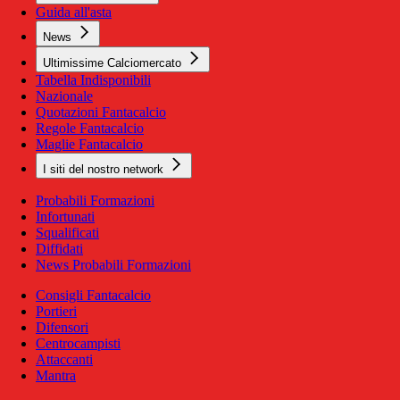
Guida all'asta
News
Ultimissime Calciomercato
Tabella Indisponibili
Nazionale
Quotazioni Fantacalcio
Regole Fantacalcio
Maglie Fantacalcio
I siti del nostro network
Probabili Formazioni
Infortunati
Squalificati
Diffidati
News Probabili Formazioni
Consigli Fantacalcio
Portieri
Difensori
Centrocampisti
Attaccanti
Mantra