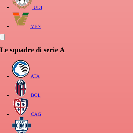
UDI
VEN
Le squadre di serie A
ATA
BOL
CAG