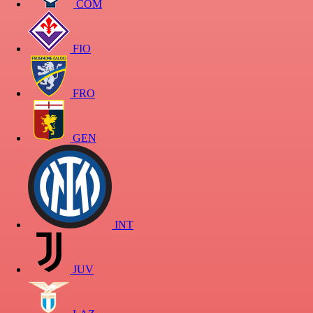
COM
FIO
FRO
GEN
INT
JUV