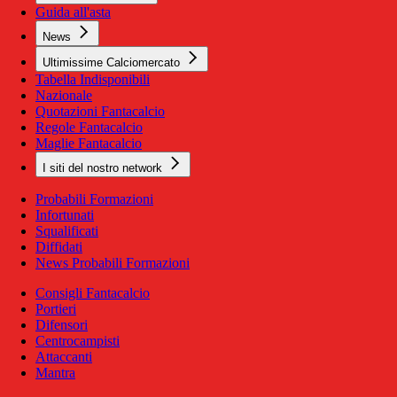
Guida all'asta
News
Ultimissime Calciomercato
Tabella Indisponibili
Nazionale
Quotazioni Fantacalcio
Regole Fantacalcio
Maglie Fantacalcio
I siti del nostro network
Probabili Formazioni
Infortunati
Squalificati
Diffidati
News Probabili Formazioni
Consigli Fantacalcio
Portieri
Difensori
Centrocampisti
Attaccanti
Mantra