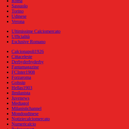
Roma
Sassuolo
Torino
Udinese
Verona
Ultimissime Calciomercato
Ufficialità
Esclusive Romano
Calcionapoli1926
Cittaceleste
Derbyderbyderby
Fantamagazine
FCInter1908
Forzaroma
Golssip
Hellas1903
Ilmilanista
Juvenews
Mediagol
Milanistichannel
Mondoudinese
Notiziecalciomercato
Numericalcio