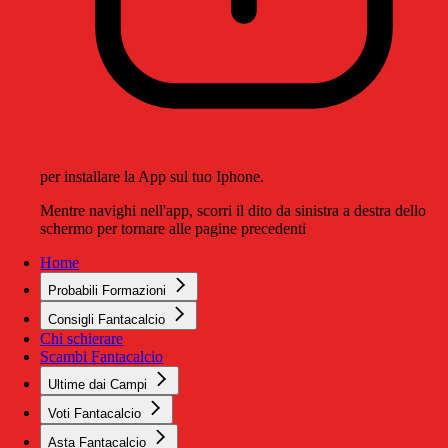
per installare la App sul tuo Iphone.
Mentre navighi nell'app, scorri il dito da sinistra a destra dello
schermo per tornare alle pagine precedenti
Home
Probabili Formazioni
Consigli Fantacalcio
Chi schierare
Scambi Fantacalcio
Ultime dai Campi
Voti Fantacalcio
Asta Fantacalcio