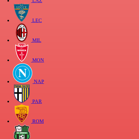
LAZ
LEC
MIL
MON
NAP
PAR
ROM