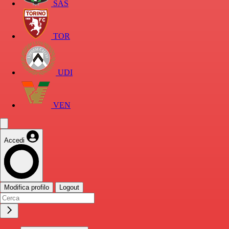
SAS
TOR
UDI
VEN
Accedi
Modifica profilo
Logout