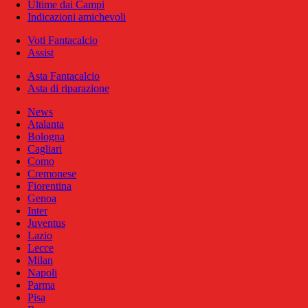
Ultime dai Campi
Indicazioni amichevoli
Voti Fantacalcio
Assist
Asta Fantacalcio
Asta di riparazione
News
Atalanta
Bologna
Cagliari
Como
Cremonese
Fiorentina
Genoa
Inter
Juventus
Lazio
Lecce
Milan
Napoli
Parma
Pisa