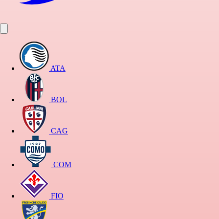
ATA
BOL
CAG
COM
FIO