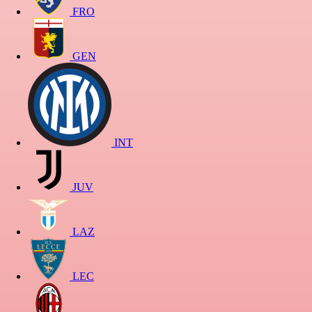
FRO
GEN
INT
JUV
LAZ
LEC