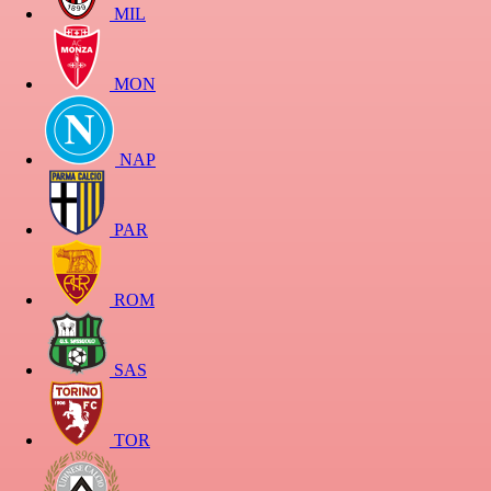
MIL
MON
NAP
PAR
ROM
SAS
TOR