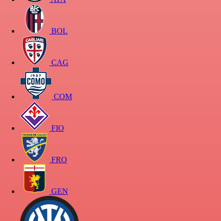
BOL
CAG
COM
FIO
FRO
GEN