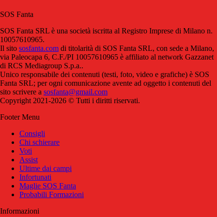
SOS Fanta
SOS Fanta SRL è una società iscritta al Registro Imprese di Milano n.
10057610965.
Il sito
sosfanta.com
di titolarità di SOS Fanta SRL, con sede a Milano,
via Paleocapa 6, C.F./PI 10057610965 è affiliato al network Gazzanet
di RCS Mediagroup S.p.a..
Unico responsabile dei contenuti (testi, foto, video e grafiche) è SOS
Fanta SRL; per ogni comunicazione avente ad oggetto i contenuti del
sito scrivere a
sosfanta@gmail.com
Copyright 2021-2026 © Tutti i diritti riservati.
Footer Menu
Consigli
Chi schierare
Voti
Assist
Ultime dai campi
Infortunati
Maglie SOS Fanta
Probabili Formazioni
Informazioni