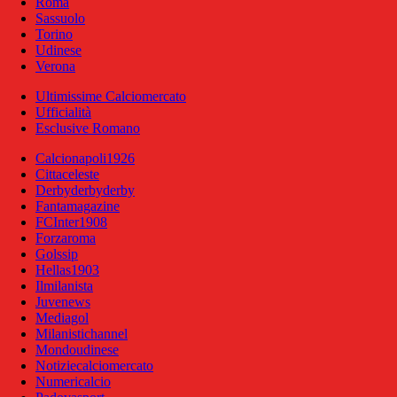
Roma
Sassuolo
Torino
Udinese
Verona
Ultimissime Calciomercato
Ufficialità
Esclusive Romano
Calcionapoli1926
Cittaceleste
Derbyderbyderby
Fantamagazine
FCInter1908
Forzaroma
Golssip
Hellas1903
Ilmilanista
Juvenews
Mediagol
Milanistichannel
Mondoudinese
Notiziecalciomercato
Numericalcio