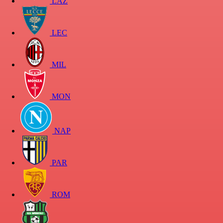
LAZ
LEC
MIL
MON
NAP
PAR
ROM