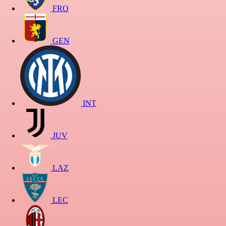
FRO
GEN
INT
JUV
LAZ
LEC