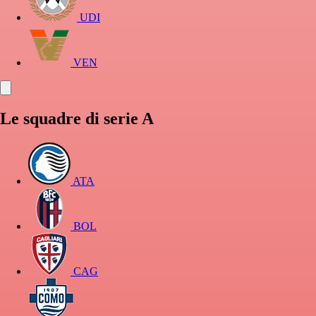
UDI
VEN
Le squadre di serie A
ATA
BOL
CAG