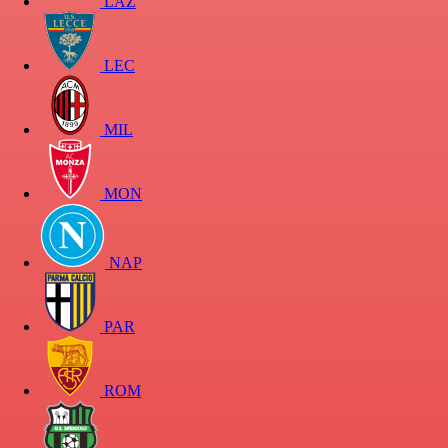
LAZ
LEC
MIL
MON
NAP
PAR
ROM