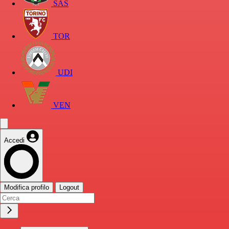
SAS
TOR
UDI
VEN
Accedi
Modifica profilo
Logout