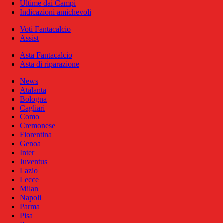
Ultime dai Campi
Indicazioni amichevoli
Voti Fantacalcio
Assist
Asta Fantacalcio
Asta di riparazione
News
Atalanta
Bologna
Cagliari
Como
Cremonese
Fiorentina
Genoa
Inter
Juventus
Lazio
Lecce
Milan
Napoli
Parma
Pisa