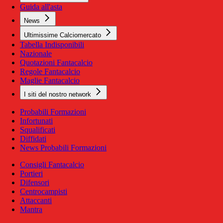
Guida all'asta
News
Ultimissime Calciomercato
Tabella Indisponibili
Nazionale
Quotazioni Fantacalcio
Regole Fantacalcio
Maglie Fantacalcio
I siti del nostro network
Probabili Formazioni
Infortunati
Squalificati
Diffidati
News Probabili Formazioni
Consigli Fantacalcio
Portieri
Difensori
Centrocampisti
Attaccanti
Mantra