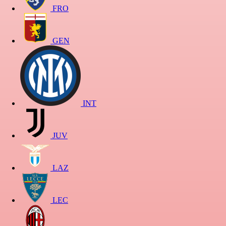
FRO
GEN
INT
JUV
LAZ
LEC