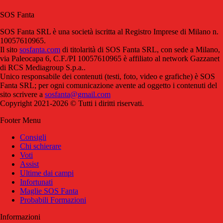
SOS Fanta
SOS Fanta SRL è una società iscritta al Registro Imprese di Milano n.
10057610965.
Il sito
sosfanta.com
di titolarità di SOS Fanta SRL, con sede a Milano,
via Paleocapa 6, C.F./PI 10057610965 è affiliato al network Gazzanet
di RCS Mediagroup S.p.a..
Unico responsabile dei contenuti (testi, foto, video e grafiche) è SOS
Fanta SRL; per ogni comunicazione avente ad oggetto i contenuti del
sito scrivere a
sosfanta@gmail.com
Copyright 2021-2026 © Tutti i diritti riservati.
Footer Menu
Consigli
Chi schierare
Voti
Assist
Ultime dai campi
Infortunati
Maglie SOS Fanta
Probabili Formazioni
Informazioni