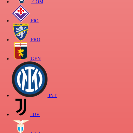
COM
FIO
FRO
GEN
INT
JUV