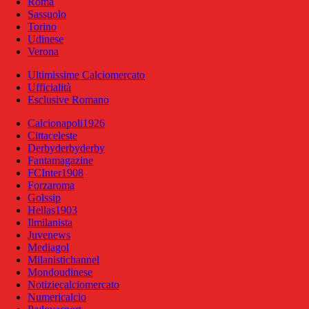
Roma
Sassuolo
Torino
Udinese
Verona
Ultimissime Calciomercato
Ufficialità
Esclusive Romano
Calcionapoli1926
Cittaceleste
Derbyderbyderby
Fantamagazine
FCInter1908
Forzaroma
Golssip
Hellas1903
Ilmilanista
Juvenews
Mediagol
Milanistichannel
Mondoudinese
Notiziecalciomercato
Numericalcio