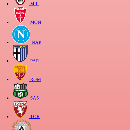
MIL
MON
NAP
PAR
ROM
SAS
TOR