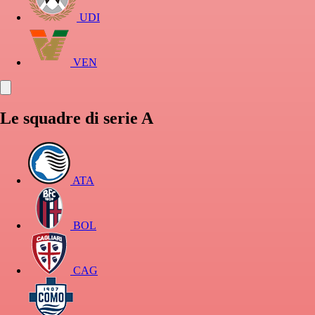
UDI
VEN
Le squadre di serie A
ATA
BOL
CAG