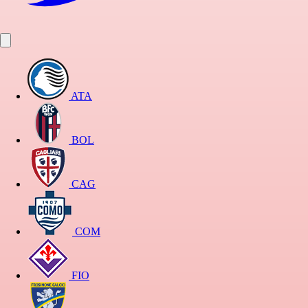
ATA
BOL
CAG
COM
FIO