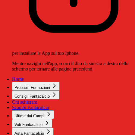
per installare la App sul tuo Iphone.
Mentre navighi nell'app, scorri il dito da sinistra a destra dello
schermo per tornare alle pagine precedenti
Home
Probabili Formazioni
Consigli Fantacalcio
Chi schierare
Scambi Fantacalcio
Ultime dai Campi
Voti Fantacalcio
Asta Fantacalcio