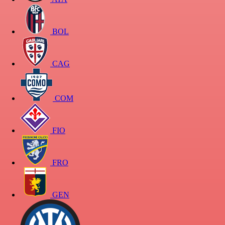
BOL
CAG
COM
FIO
FRO
GEN