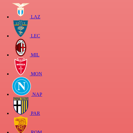
LAZ
LEC
MIL
MON
NAP
PAR
ROM