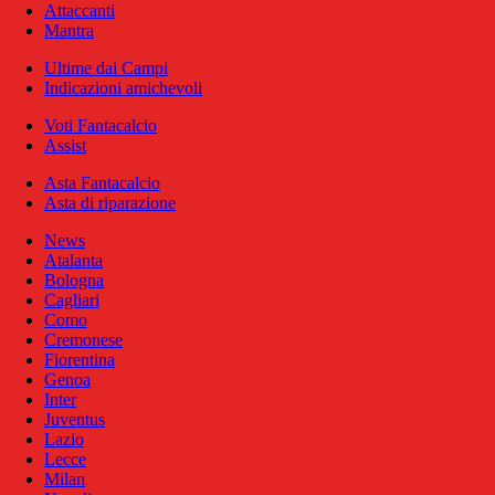
Attaccanti
Mantra
Ultime dai Campi
Indicazioni amichevoli
Voti Fantacalcio
Assist
Asta Fantacalcio
Asta di riparazione
News
Atalanta
Bologna
Cagliari
Como
Cremonese
Fiorentina
Genoa
Inter
Juventus
Lazio
Lecce
Milan