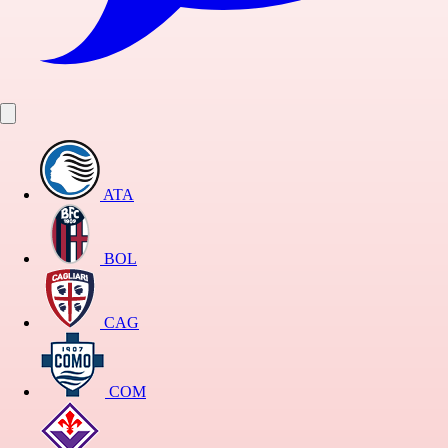
ATA
BOL
CAG
COM