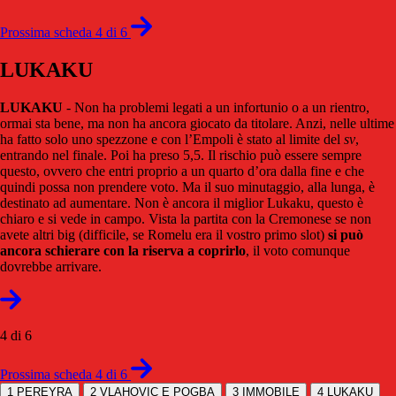
Prossima scheda 4 di 6
LUKAKU
LUKAKU
- Non ha problemi legati a un infortunio o a un rientro,
ormai sta bene, ma non ha ancora giocato da titolare. Anzi, nelle ultime
ha fatto solo uno spezzone e con l’Empoli è stato al limite del
sv
,
entrando nel finale. Poi ha preso 5,5. Il rischio può essere sempre
questo, ovvero che entri proprio a un quarto d’ora dalla fine e che
quindi possa non prendere voto. Ma il suo minutaggio, alla lunga, è
destinato ad aumentare. Non è ancora il miglior Lukaku, questo è
chiaro e si vede in campo. Vista la partita con la Cremonese se non
avete altri big (difficile, se Romelu era il vostro primo slot)
si può
ancora schierare con la riserva a coprirlo
, il voto comunque
dovrebbe arrivare.
4 di 6
Prossima scheda 4 di 6
1
PEREYRA
2
VLAHOVIC E POGBA
3
IMMOBILE
4
LUKAKU