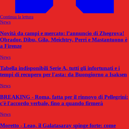
Continua la lettura
News
Novità da campi e mercato: l’annuncio di Zhegrova!
Obrador, Dibu, Gila, Meichtry, Perri e Mastantuono è
a Firenze
News
Tabella indisponibili Serie A, tutti gli infortunati e i
tempi di recupero per l'asta: da Buongiorno a Isaksen
News
BREAKING - Roma, fatta per il rinnovo di Pellegrini:
c'è l'accordo verbale, fino a quando firmerà
News
Moretto - Leao, il Galatasaray spinge forte: come