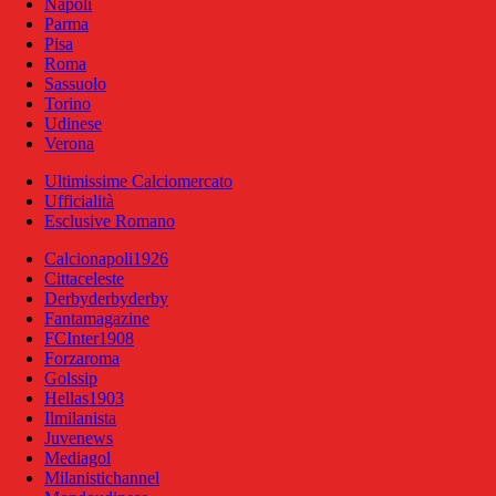
Napoli
Parma
Pisa
Roma
Sassuolo
Torino
Udinese
Verona
Ultimissime Calciomercato
Ufficialità
Esclusive Romano
Calcionapoli1926
Cittaceleste
Derbyderbyderby
Fantamagazine
FCInter1908
Forzaroma
Golssip
Hellas1903
Ilmilanista
Juvenews
Mediagol
Milanistichannel