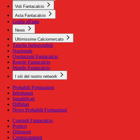
Voti Fantacalcio
Asta Fantacalcio
Guida all'asta
News
Ultimissime Calciomercato
Tabella Indisponibili
Nazionale
Quotazioni Fantacalcio
Regole Fantacalcio
Maglie Fantacalcio
I siti del nostro network
Probabili Formazioni
Infortunati
Squalificati
Diffidati
News Probabili Formazioni
Consigli Fantacalcio
Portieri
Difensori
Centrocampisti