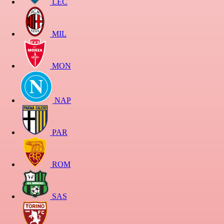
LEC
MIL
MON
NAP
PAR
ROM
SAS