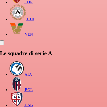
TOR
UDI
VEN
Le squadre di serie A
ATA
BOL
CAG