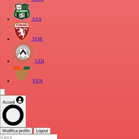
SAS
TOR
UDI
VEN
Accedi
Modifica profilo
Logout