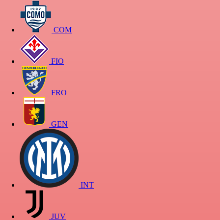
COM
FIO
FRO
GEN
INT
JUV